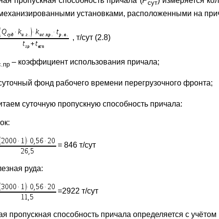
ная пропускная способность причала (
Р
) измеряется ко
сут
 механизированными установками, расположенными на при
, т/сут (2.8)
– коэффициент использования причала;
с.пр
суточный фонд рабочего времени перегрузочного фронта;
итаем суточную пропускную способность причала:
ок:
= 846 т/сут
лезная руда:
=2922 т/сут
ая пропускная способность причала определяется с учёто