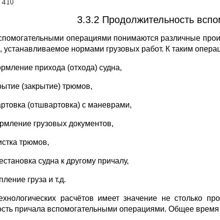
3.3.2 Продолжительность всп
спомогательными операциями понимаются различные произ
, устанавливаемое нормами грузовых работ. К таким опера
ормление прихода (отхода) судна,
рытие (закрытие) трюмов,
артовка (отшвартовка) с маневрами,
ормление грузовых документов,
истка трюмов,
естановка судна к другому причалу,
пление груза и т.д.
ехнологических расчётов имеет значение не столько пр
ость причала вспомогательными операциями. Общее время 