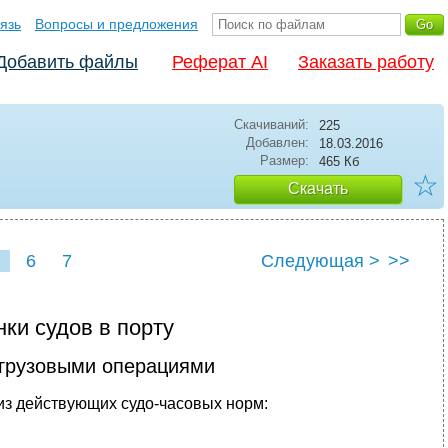
язь
Вопросы и предложения
Добавить файлы
Реферат AI
Заказать работу
Скачиваний:
225
Добавлен:
18.03.2016
Размер:
465 Кб
☆
Скачать
6
7
Следующая >
>>
нки судов в порту
 грузовыми операциями
из действующих судо-часовых норм: