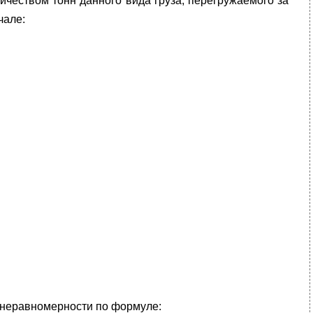
личеством тонн данного вида груза, перегружаемого за
чале:
м неравномерности по формуле: