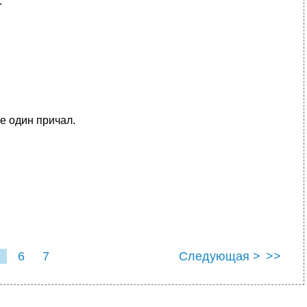
:
е один причал.
6
7
Следующая >
>>