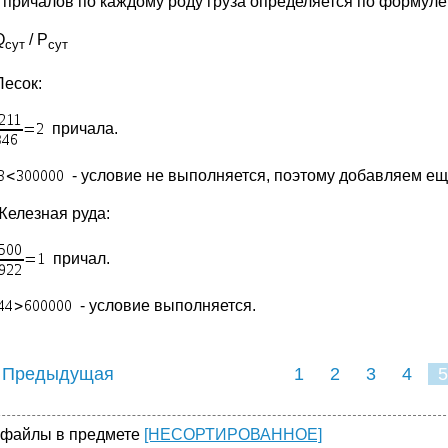
 причалов по каждому роду груза определяется по формуле
Q
/ Р
сут
сут
Песок:
причала.
- условие не выполняется, поэтому добавляем ещ
Железная руда:
причал.
- условие выполняется.
 Предыдущая
1
2
3
4
5
 файлы в предмете
[НЕСОРТИРОВАННОЕ]