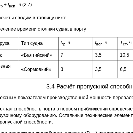
+
t
, ч (2.7)
гр
всп
асчёты сводим в таблицу ниже.
еление времени стоянки судна в порту
t
, ч
t
, ч
T
, ч
груза
Тип судна
гр
всп
ст
к
«Балтийский»
7
3,5
10,5
зная
«Сормовкий»
3
3,5
6,5
3.4 Расчёт пропускной способн
ексным показателем производственной мощности перевалоч
скная способность порта в первом приближении определяе
рузочному оборудованию. Остальные технические элемент
пропускной способности.