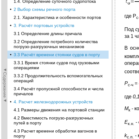
1.4. Определение суточного судопотока
•
2 Выбор схемы речного порта
где Р
2.1. Характеристика и особенности портов
с
•
3. Расчёт портовых устройств
Под
с
3.1 Определение длины причала
за 1 
3.2 Определение потребного количества
погрузо-разгрузочных механизмов
В осн
•
3.3 Расчёт времени стоянки судов в порту
компл
3.3.1 Время стоянки судов под грузовыми
опера
операциями
◄Содержание◄
соотв
3.3.2 Продолжительность вспомогательных
операций
Р
=
с-ч
3.4 Расчёт пропускной способности и числа
причалов
где
0,
•
4. Расчет железнодорожных устройств
М
- к
4.1 Размеры движения на портовой станции
к
4.2 Вместимость погрузо-разгрузочных
Е
-
путей в порту
к.н.
4.3 Расчет времени обработки вагонов в
k
- 
порту
с.п.