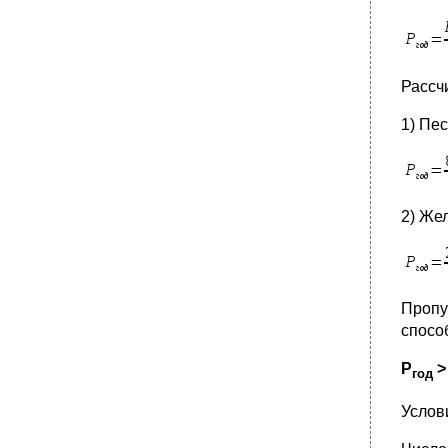
Рассч
1) Пес
2) Же
Пропу
спосо
P
>
год
Услов