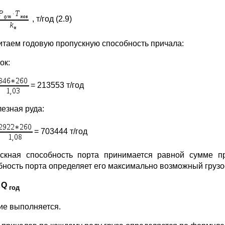
, т/год (2.9)
итаем годовую пропускную способность причала:
ок:
= 213553 т/год
лезная руда:
= 703444 т/год
скная
способность порта принимается равной сумме пр
бность порта определяет его максимально возможный грузо
 Q
год
ие выполняется.