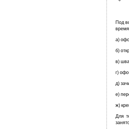
Под в
время
а) оф
б) отк
в) шв
г) оф
д) зач
е) пер
ж) кре
Для т
занят