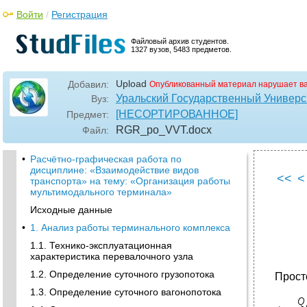
Войти
/
Регистрация
Файловый архив студентов.
1327 вузов, 5483 предметов.
Upload
Добавил:
Опубликованный материал нарушает в
Уральский Государственный Универ
Вуз:
[НЕСОРТИРОВАННОЕ]
Предмет:
RGR_po_VVT
.docx
Файл:
•
Расчётно-графическая работа по
дисциплине: «Взаимодействие видов
<<
<
транспорта» на тему: «Организация работы
мультимодального терминала»
Исходные данные
•
1. Анализ работы терминального комплекса
1.1. Технико-эксплуатационная
характеристика перевалочного узла
1.2. Определение суточного грузопотока
Прост
1.3. Определение суточного вагонопотока