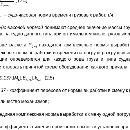
, (2.4)
– судо-часовая норма времени грузовых работ, т/ч
-ч
удо-часовой нормой
понимают среднее значение массы гру
час на судно данного типа при оптимальном числе грузовых 
ове расчёта
Р
находятся комплексные нормы выработк
с-ч
ексных норм выработки и времени на погрузо-разгрузочны
ции определяется для каждого рода груза и типа суд
етствовать принятой схеме оборудования каждого причала.
0,137

М

Е

k
(2.5)
к
к.н.
с.п.
137
- коэффициент перехода от нормы выработки в смену к 
оличество механизмов;
 единая комплексная норма выработки в смену одной погрузо
коэффициент снижения производительности установок при и