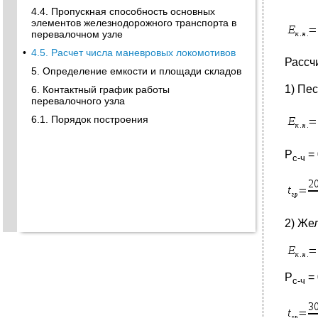
4.4. Пропускная способность основных
элементов железнодорожного транспорта в
перевалочном узле
•
4.5. Расчет числа маневровых локомотивов
Рассч
5. Определение емкости и площади складов
1) Пес
6. Контактный график работы
перевалочного узла
6.1. Порядок построения
Р
= 
с-ч
2) Же
Р
= 
с-ч