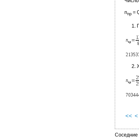
Число
n
= 
пр
<<
<
Соседние