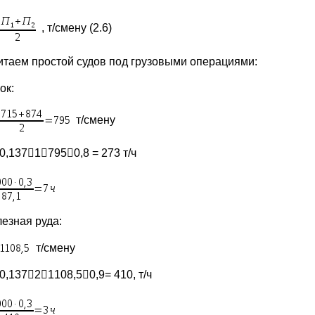
, т/смену (2.6)
итаем простой судов под грузовыми операциями:
ок:
т/смену
0,13717950,8 = 273 т/ч
лезная руда:
т/смену
0,13721108,50,9= 410, т/ч