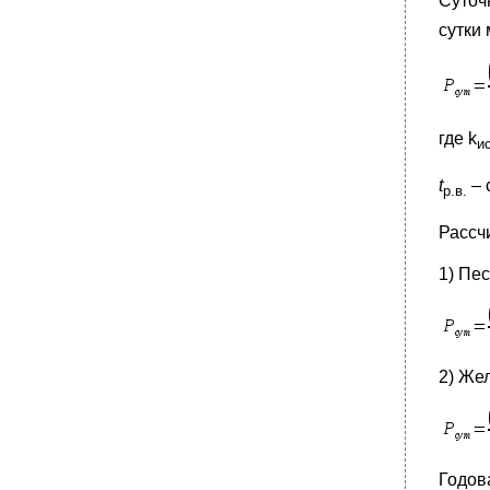
Суточ
сутки
где k
и
t
– 
р.в.
Рассч
1) Пес
2) Же
Годов