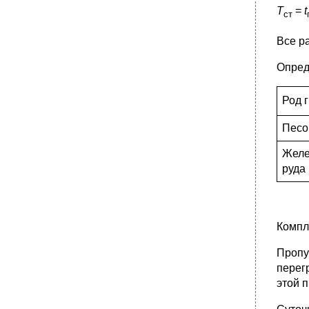
Т
=
t
ст
Все р
Опред
Род 
Песо
Желе
руда
Компл
Пропу
перег
этой 