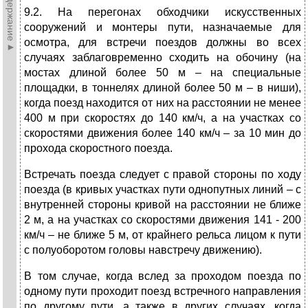
►Содержание►
9.2. На перегонах обходчики искусственных
сооружений и монтеры пути, назначаемые для
осмотра, для встречи поездов должны во всех
случаях заблаговременно сходить на обочину (на
мостах длиной более 50 м – на специальные
площадки, в тоннелях длиной более 50 м – в ниши),
когда поезд находится от них на расстоянии не менее
400 м при скоростях до 140 км/ч, а на участках со
скоростями движения более 140 км/ч – за 10 мин до
прохода скоростного поезда.
Встречать поезда следует с правой стороны по ходу
поезда (в кривых участках пути однопутных линий – с
внутренней стороны кривой на расстоянии не ближе
2 м, а на участках со скоростями движения 141 - 200
км/ч – не ближе 5 м, от крайнего рельса лицом к пути
с полуоборотом головы навстречу движению).
В том случае, когда вслед за проходом поезда по
одному пути проходит поезд встречного направления
по другому пути, а также в других случаях, когда