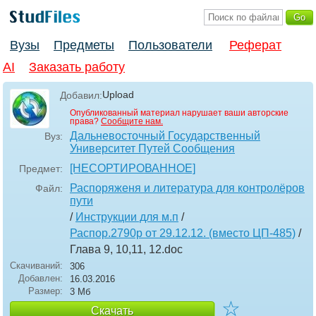
Вузы
Предметы
Пользователи
Реферат
AI
Заказать работу
Upload
Добавил:
Опубликованный материал нарушает ваши авторские
права?
Сообщите нам.
Дальневосточный Государственный
Вуз:
Университет Путей Сообщения
[НЕСОРТИРОВАННОЕ]
Предмет:
Распоряженя и литература для контролёров
Файл:
пути
/
Инструкции для м.п
/
Распор.2790р от 29.12.12. (вместо ЦП-485)
/
Глава 9, 10,11, 12
.doc
Скачиваний:
306
Добавлен:
16.03.2016
Размер:
3 Мб
☆
Скачать