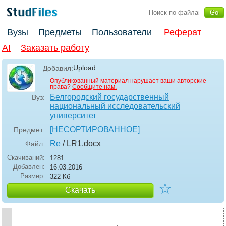
Вузы
Предметы
Пользователи
Реферат
AI
Заказать работу
Upload
Добавил:
Опубликованный материал нарушает ваши авторские
права?
Сообщите нам.
Белгородский государственный
Вуз:
национальный исследовательский
университет
[НЕСОРТИРОВАННОЕ]
Предмет:
Re
/ LR1
.docx
Файл:
Скачиваний:
1281
Добавлен:
16.03.2016
Размер:
322 Кб
☆
Скачать