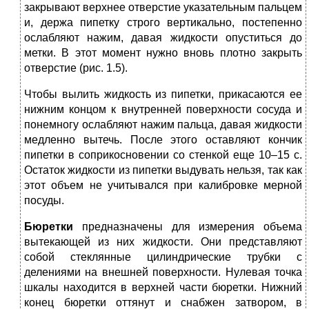
закрывают верхнее отверстие указательным пальцем
и, держа пипетку строго вертикально, постепенно
ослабляют нажим, давая жидкости опуститься до
метки. В этот момент нужно вновь плотно закрыть
отверстие (рис. 1.5).
Чтобы вылить жидкость из пипетки, прикасаются ее
нижним концом к внутренней поверхности сосуда и
понемногу ослабляют нажим пальца, давая жидкости
медленно вытечь. После этого оставляют кончик
пипетки в соприкосновении со стенкой еще 10–15 с.
Остаток жидкости из пипетки выдувать нельзя, так как
этот объем не учитывался при калибровке мерной
посуды.
Бюретки
предназначены для измерения объема
вытекающей из них жидкости. Они представляют
собой стеклянные цилиндрические трубки с
делениями на внешней поверхности. Нулевая точка
шкалы находится в верхней части бюретки. Нижний
конец бюретки оттянут и снабжен затвором, в