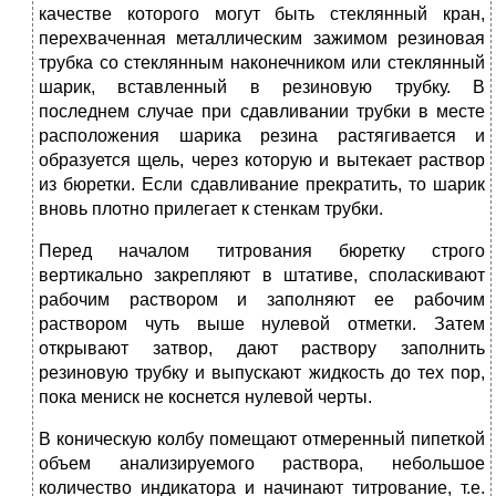
качестве которого могут быть стеклянный кран,
перехваченная металлическим зажимом резиновая
трубка со стеклянным наконечником или стеклянный
шарик, вставленный в резиновую трубку. В
последнем случае при сдавливании трубки в месте
расположения шарика резина растягивается и
образуется щель, через которую и вытекает раствор
из бюретки. Если сдавливание прекратить, то шарик
вновь плотно прилегает к стенкам трубки.
Перед началом титрования бюретку строго
вертикально закрепляют в штативе, споласкивают
рабочим раствором и заполняют ее рабочим
раствором чуть выше нулевой отметки. Затем
открывают затвор, дают раствору заполнить
резиновую трубку и выпускают жидкость до тех пор,
пока мениск не коснется нулевой черты.
В коническую колбу помещают отмеренный пипеткой
объем анализируемого раствора, небольшое
количество индикатора и начинают титрование, т.е.