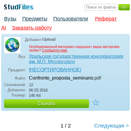
Вузы
Предметы
Пользователи
Реферат
AI
Заказать работу
Upload
Добавил:
Опубликованный материал нарушает ваши авторские
права?
Сообщите нам.
Уральская государственная консерватория
Вуз:
им. М.П. Мусоргского
[НЕСОРТИРОВАННОЕ]
Предмет:
Confronto_proposta_seminario
.pdf
Файл:
Скачиваний:
12
Добавлен:
06.03.2016
Размер:
146 Кб
☆
Скачать
1 / 2
Следующая >