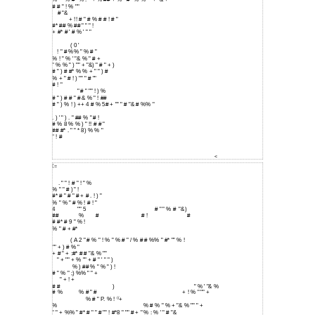
# # " ! % ""
# "&
+ !! # " # % # # ! # "
#* ## % ## " " " !
+ #* # ' # % ' " "
( 0 '
! " # %% " % # "
% ! " % ' "& % " # +
" % % " ) "" + "&) " # " + )
# " ) # #* % % + " " ) #
% + " # ! ) "" " # ""
# ! "
" # " "" ! ) %
# " ) # # " # & % " ! ##
# " ) % ! ) ++ 4 # % 5# + "" " # "& # %% "
. ) ' " ) . " ## % " # !
# % 8 % % ) " !! # # "
## #* . " " * 8) % % "
" ! #
<
(=
. " " ! # " ! " %
% " " # ) " !
#* # " # " # + # . ! ) "
% " % " # % ! # ! "
4
"" 5
# " " % #
"&)
##
%
#
# !
#
# #* # 9 " % !
% " # + #*
( A 2 " # % " ! % " % # " / % # # %% " #* "" % !
"" + ) # % "
+ # " + :#* # # "& % ""
" + "" + % "" + # " ' " " )
% ) ## % " % " ) !
# " % " ;) %% " " +
" + ! +
# #
)
" % ' "& %
#
%
% # " #
+ ! % " "" +
((
% # " P. % !
+
%
% # % " % + "& % "" " +
" " + %% " #* # " " # "" ! #*8 " "" # + " % : % ' " # "&