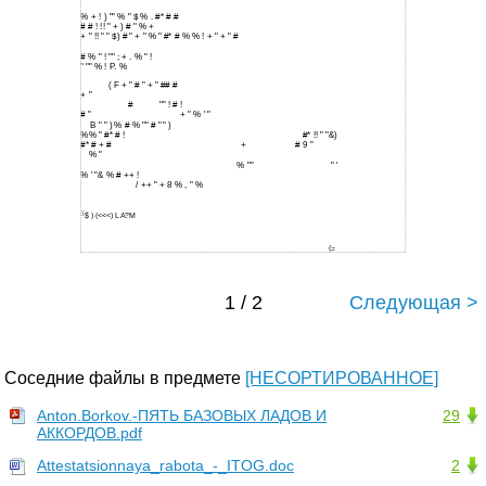
% + ! ) "" % " $ % . #* # #
# # ! !! " + ) # " % +
+ " !! " " $) # " + " % " #* # % % ! + " + " #
# % " ! "" ; + . % " !
" "" % ! P. %
( F + " # " + " ## #
+ "
#
"" ! # !
# "
+ " % ' "
B " " ) % # % "" # " " )
%% " #* # !
#* !! " "&)
#* # + #
+
# 9 "
% "
% ""
" '
% ' "& % # ++ !
/ ++ " + 8 % , " %
((
$ ) (<<<) L A?M
(=
1 / 2
Следующая >
Соседние файлы в предмете
[НЕСОРТИРОВАННОЕ]
Anton.Borkov.-ПЯТЬ БАЗОВЫХ ЛАДОВ И
29
АККОРДОВ.pdf
Attestatsionnaya_rabota_-_ITOG.doc
2