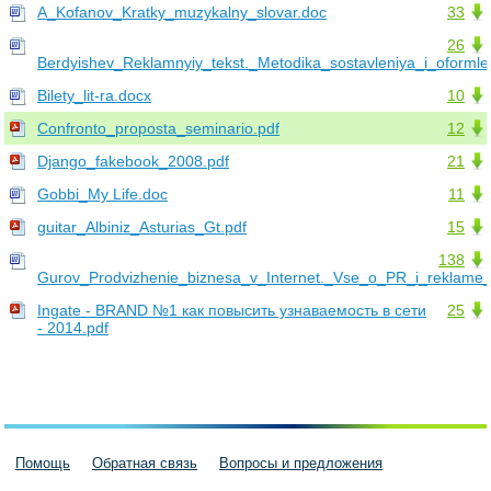
A_Kofanov_Kratky_muzykalny_slovar.doc
33
26
Berdyishev_Reklamnyiy_tekst._Metodika_sostavleniya_i_oformle
Bilety_lit-ra.docx
10
Confronto_proposta_seminario.pdf
12
Django_fakebook_2008.pdf
21
Gobbi_My Life.doc
11
guitar_Albiniz_Asturias_Gt.pdf
15
138
Gurov_Prodvizhenie_biznesa_v_Internet._Vse_o_PR_i_reklame_
Ingate - BRAND №1 как повысить узнаваемость в сети
25
- 2014.pdf
Помощь
Обратная связь
Вопросы и предложения