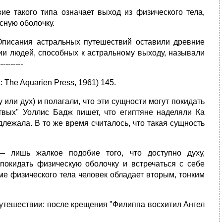
ие такого типа означает выход из физического тела,
сную оболочку.
Описания астральных путешествий оставили древние
ции людей, способных к астральному выходу, называли
----------
n: The Aquarien Press, 1961) 145.
 или дух) и полагали, что эти сущности могут покидать
твых" Уоллис Бадж пишет, что египтяне наделяли Ка
лежала. В то же время считалось, что такая сущность
 лишь жалкое подобие того, что доступно духу,
 покидать физическую оболочку и встречаться с себе
ме физического тела человек обладает вторым, тонким
тешествии: после крещения "Филиппа восхитил Ангел