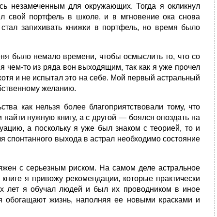
лось незамеченным для окружающих. Тогда я окликнул
вил свой портфель в школе, и в мгновение ока снова
о стал запихивать книжки в портфель, но время было
еня было немало времени, чтобы осмыслить то, что со
я чем-то из ряда вон выходящим, так как я уже прочел
отя и не испытал это на себе. Мой первый астральный
обственному желанию.
ства как нельзя более благоприятствовали тому, что
найти нужную книгу, а с другой — боялся опоздать на
уацию, а поскольку я уже был знаком с теорией, то и
ля спонтанного выхода в астрал необходимо состояние
ряжен с серьезным риском. На самом деле астральное
 книге я привожу рекомендации, которые практически
их лет я обучал людей и был их проводником в иное
ия обогащают жизнь, наполняя ее новыми красками и