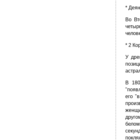
* Деян
Во Вт
четыр
челов
* 2 Ко
У дре
позиц
астра
В 180
"появ
его "
произ
женщи
друго
белом
секун
поклял