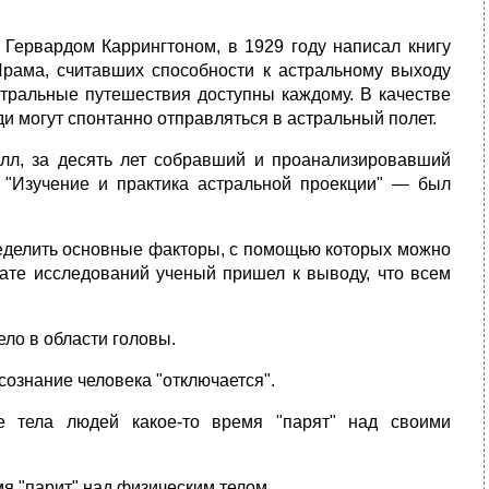
 Гервардом Каррингтоном, в 1929 году написал книгу
Ирама, считавших способности к астральному выходу
стральные путешествия доступны каждому. В качестве
и могут спонтанно отправляться в астральный полет.
элл, за десять лет собравший и проанализировавший
 "Изучение и практика астральной проекции" — был
ределить основные факторы, с помощью которых можно
тате исследований ученый пришел к выводу, что всем
ело в области головы.
сознание человека "отключается".
е тела людей какое-то время "парят" над своими
я "парит" над физическим телом.