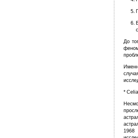
До то
феном
пробл
Именн
случа
иссле
* Celi
Несмо
просл
астра
астра
1968 
иссле