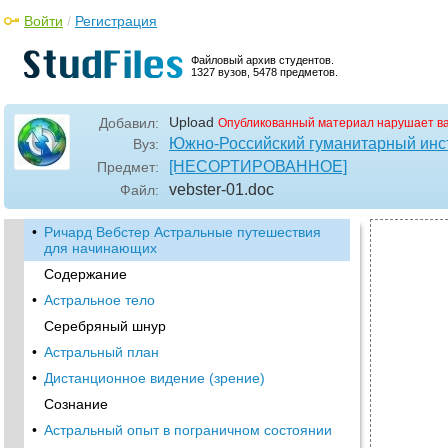
Войти
/
Регистрация
Файловый архив студентов.
1327 вузов, 5478 предметов.
Upload
Добавил:
Опубликованный материал нарушает в
Южно-Российский гуманитарный инс
Вуз:
[НЕСОРТИРОВАННОЕ]
Предмет:
vebster-01
.doc
Файл:
•
Ричард Вебстер Астральные путешествия
для начинающих
Содержание
•
Астральное тело
Серебряный шнур
•
Астральный план
•
Дистанционное видение (зрение)
Сознание
•
Астральный опыт в пограничном состоянии