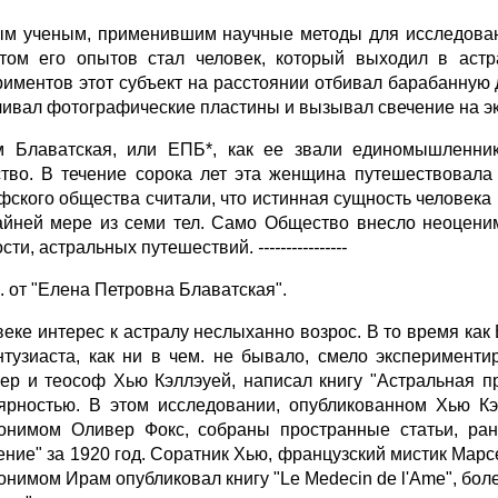
м ученым, применившим научные методы для исследовани
том его опытов стал человек, который выходил в аст
риментов этот субъект на расстоянии отбивал барабанную
чивал фотографические пластины и вызывал свечение на э
 Блаватская, или ЕПБ*, как ее звали единомышленник
тво. В течение сорока лет эта женщина путешествовала 
фского общества считали, что истинная сущность человека 
айней мере из семи тел. Само Общество внесло неоцени
ости, астральных путешествий.
----------------
. от "Елена Петровна Блаватская".
веке интерес к астралу неслыханно возрос. В то время к
нтузиаста, как ни в чем. не бывало, смело эксперименти
ер и теософ Хью Кэллэуей, написал книгу "Астральная пр
ярностью. В этом исследовании, опубликованном Хью К
онимом Оливер Фокс, собраны пространные статьи, ран
ение" за 1920 год. Соратник Хью, французский мистик Марс
онимом Ирам опубликовал книгу "Le Medecin de l'Ame", бол