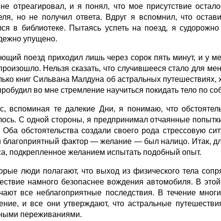
 не отреагировал, и я понял, что мое присутствие оста
еля, но не получил ответа. Вдруг я вспомнил, что оста
лся в библиотеке. Пытаясь успеть на поезд, я судорожн
дежно упущено.
ющий поезд приходил лишь через сорок пять минут, и у м
произошло. Нельзя сказать, что случившееся стало для мен
лько книг Сильвана Малдуна об астральных путешествиях, х
пробудил во мне стремление научиться покидать тело по с
с, вспоминая те далекие Дни, я понимаю, что обстоятель
лось. С одной стороны, я предпринимал отчаянные попытки 
. Оба обстоятельства создали своего рода стрессовую сит
й благоприятный фактор — желание — был налицо. Итак, д
са, подкрепленное желанием испытать подобный опыт.
орые люди полагают, что выход из физического тела соп
ествие намного безопаснее вождения автомобиля. В этой
чают все неблагоприятные последствия. В течение мног
ение, и все они утверждают, что астральные путешеств
ными переживаниями.