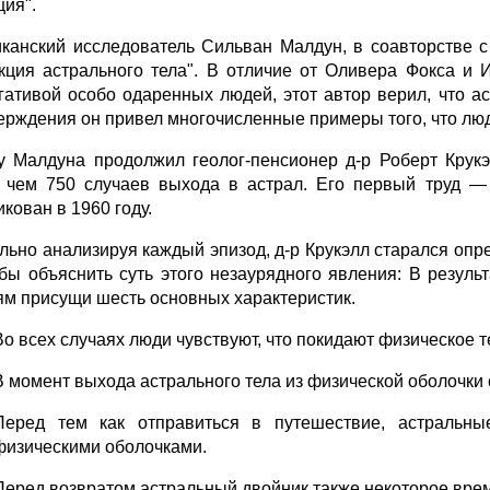
ция".
канский исследователь Сильван Малдун, в соавторстве с
кция астрального тела". В отличие от Оливера Фокса и 
гативой особо одаренных людей, этот автор верил, что а
ерждения он привел многочисленные примеры того, что люд
у Малдуна продолжил геолог-пенсионер д-р Роберт Крук
 чем 750 случаев выхода в астрал. Его первый труд —
кован в 1960 году.
льно анализируя каждый эпизод, д-р Крукэлл старался оп
бы объяснить суть этого незаурядного явления: В резуль
ям присущи шесть основных характеристик.
Во всех случаях люди чувствуют, что покидают физическое т
В момент выхода астрального тела из физической оболочки 
Перед тем как отправиться в путешествие, астральны
физическими оболочками.
Перед возвратом астральный двойник также некоторое врем