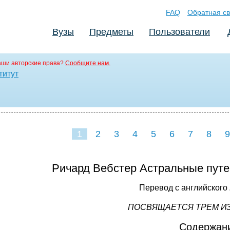
FAQ
Обратная св
Вузы
Предметы
Пользователи
аши авторские права?
Сообщите нам.
титут
1
2
3
4
5
6
7
8
9
16
17
18
19
20
21
Ричард Вебстер Астральные пут
Перевод с английского
ПОСВЯЩАЕТСЯ ТРЕМ ИЗ
Содержан