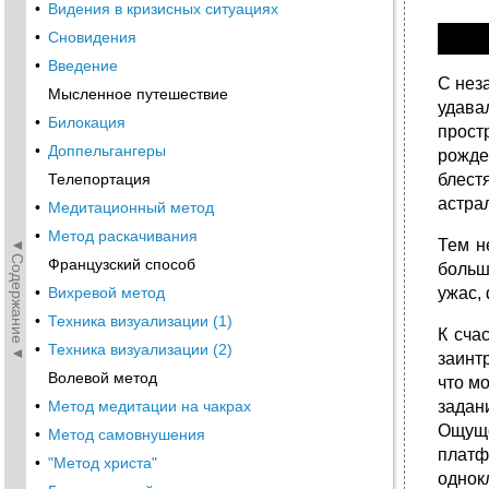
•
Видения в кризисных ситуациях
ВСТУ
•
Сновидения
•
Введение
С нез
Мысленное путешествие
удава
•
Билокация
прост
•
Доппельгангеры
рожде
блест
Телепортация
астра
•
Медитационный метод
•
Метод раскачивания
◄Содержание◄
Тем н
Французский способ
больш
ужас,
•
Вихревой метод
•
Техника визуализации (1)
К сча
•
Техника визуализации (2)
заинт
Волевой метод
что м
задан
•
Метод медитации на чакрах
Ощуще
•
Метод самовнушения
платф
•
"Метод христа"
однок