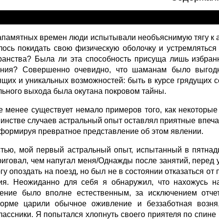
ПЛЕНИЕ
апамятных времен люди испытывали необъяснимую тягу к 
лось покидать свою физическую оболочку и устремляться
ранства? Была ли эта способность присуща лишь избран
ния? Совершенно очевидно, что шаманам было выгодн
ящих и уникальных возможностей: быть в курсе грядущих со
льного выхода была окутана покровом тайны.
е менее существует немало примеров того, как некоторые
инстве случаев астральный опыт оставлял приятные впеча
 формируя превратное представление об этом явлении.
стью, мой первый астральный опыт, испытанный в пятнад
риговал, чем напугал меня/Однажды после занятий, перед у
огу опоздать на поезд, но был не в состоянии отказаться о
ия. Неожиданно для себя я обнаружил, что нахожусь на
ние было вполне естественным, за исключением отчет
орме царили обычное оживление и беззаботная возня,
лассники. Я попытался хлопнуть своего приятеля по спине и