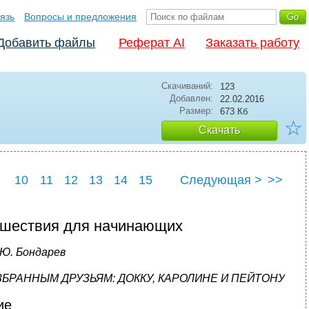
язь
Вопросы и предложения
Добавить файлы
Реферат AI
Заказать работу
Скачиваний:
123
Добавлен:
22.02.2016
Размер:
673 Кб
☆
Скачать
10
11
12
13
14
15
Следующая >
>>
22
23
24
25
ешествия для начинающих
Ю. Бондарев
БРАННЫМ ДРУЗЬЯМ: ДОККУ, КАРОЛИНЕ И ПЕЙТОНУ
ие