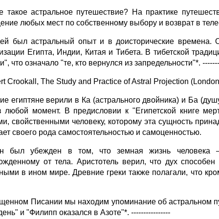
е такое астральное путешествие? На практике путешеств
ение любых мест по собственному выбору и возврат в теле
ей был астральный опыт и в доисторические времена. 
изации Египта, Индии, Китая и Тибета. В тибетской тради
и", что означало "те, кто вернулся из запредельности"*.
------
rt Crookall, The Study and Practice of Astral Projection (Londo
ие египтяне верили в Ка (астрального двойника) и Ба (душу
в любой момент. В предисловии к "Египетской книге мер
ми, свойственными человеку, которому эта сущность принад
ает своего рода самостоятельностью и самоценностью.
н был убежден в том, что земная жизнь человека —
ожденному от тела. Аристотель верил, что дух способен
ными в ином мире. Древние греки также полагали, что кро
.
щенном Писании мы находим упоминание об астральном пу
день" и "Филипп оказался в Азоте"*.
----------------