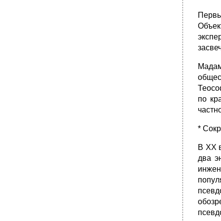
Первы
Объек
экспе
засве
Мадам
общес
Теосо
по кр
частн
* Сокр
В XX 
два э
инжен
попул
псевд
обозр
псевд