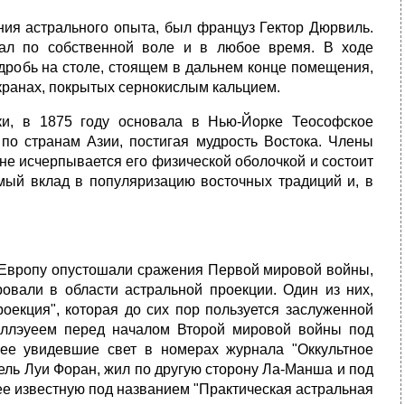
я астрального опыта, был француз Гектор Дюрвиль.
рал по собственной воле и в любое время. В ходе
 дробь на столе, стоящем в дальнем конце помещения,
кранах, покрытых сернокислым кальцием.
и, в 1875 году основала в Нью-Йорке Теософское
по странам Азии, постигая мудрость Востока. Члены
не исчерпывается его физической оболочкой и состоит
мый вклад в популяризацию восточных традиций и, в
ак Европу опустошали сражения Первой мировой войны,
ровали в области астральной проекции. Один из них,
оекция", которая до сих пор пользуется заслуженной
эллэуеем перед началом Второй мировой войны под
ее увидевшие свет в номерах журнала "Оккультное
ель Луи Форан, жил по другую сторону Ла-Манша и под
ее известную под названием "Практическая астральная