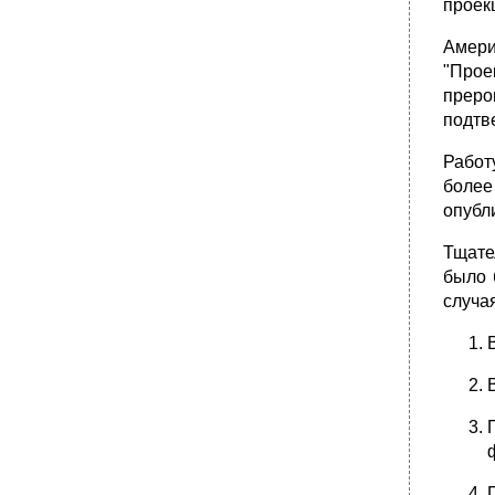
проек
Амери
"Прое
преро
подтв
Работ
более
опубли
Тщате
было 
случа