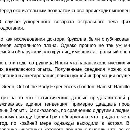
Перед окончательным возвратом снова происходит мгновен
В случае ускоренного возврата астрального тела фи
содрогания.
го как исследования доктора Крукэлла были опубликова
енов астрального плана. Однако прошло не так уж мно
емой и обнаружили, что круг лиц, имевших астральный опыт
о в эти годы сотрудница Института парапсихологических 
ях внетелесного опыта. Полученные сведения можно с
дования и анкетирования, поиск нужной информации осуще
a Green, Out-of-the-Body Experiences (London: Hamish Hamilton
тря на то что статистические данные представителей 
еживалась единая тенденция: примерно двадцать про
льный опыт*. Как оказалось, по сравнению с другими людь
льному выходу. Цилия Грин обнаружила, что тридцать чет
год, по крайней мере однажды выходили в астрал. 
дование, участники которого пришли к выводу, что, по 