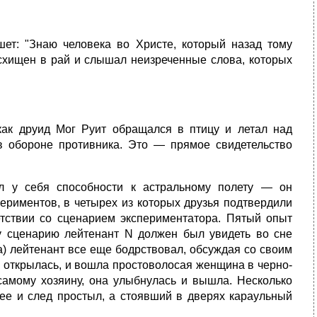
ет: "Знаю человека во Христе, который назад тому
восхищен в рай и слышал неизреченные слова, которых
 как друид Мог Руит обращался в птицу и летал над
 обороне противника. Это — прямое свидетельство
л у себя способности к астральному полету — он
периментов, в четырех из которых друзья подтвердили
етствии со сценарием экспериментатора. Пятый опыт
у сценарию лейтенант N должен был увидеть во сне
а) лейтенант все еще бодрствовал, обсуждая со своим
ь открылась, и вошла простоволосая женщина в черно-
 самому хозяину, она улыбнулась и вышла. Несколько
ее и след простыл, а стоявший в дверях караульный