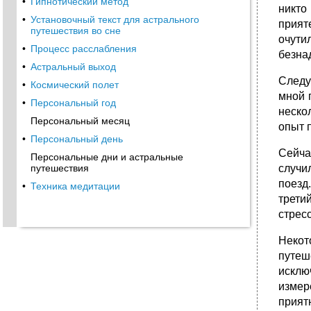
•
Гипнотический метод
никто
•
Установочный текст для астрального
прият
путешествия во сне
очути
•
Процесс расслабления
безна
•
Астральный выход
Следу
•
Космический полет
мной 
•
Персональный год
неско
Персональный месяц
опыт 
•
Персональный день
Сейча
Персональные дни и астральные
случи
путешествия
поезд
•
Техника медитации
трети
стрес
Некот
путеш
исклю
измер
прият