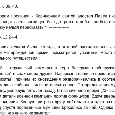
. 8:39, 40.
ором послании к Коринфянам святой апостол Павел пиш
надцать лет... восхищен был до третьего неба... он был 
еку нельзя пересказать"*.
----------------
р. 12:2—4.
вних кельтов была легенда, в которой рассказывалось,
иями враждебной армии, высматривая уязвимые места в
льного путешествия.
8 г. германский коммерсант герр Васерманн обнаружи
лялся" в снах своих друзей. Васерманн провел серию экс
визиты", причем их сновидения разворачивались в соотв
водил особенно сильное впечатление. По предложенном
ну, умершую пять лет назад. В назначенное время (23 час
м детали военной кампании против французов. Вдруг двер
 одеянии. Кивнув три раза другу лейтенанта и один раз
д спустя пораженные мужчины бросились за ней. Однако 
ся, что никого не заметил.