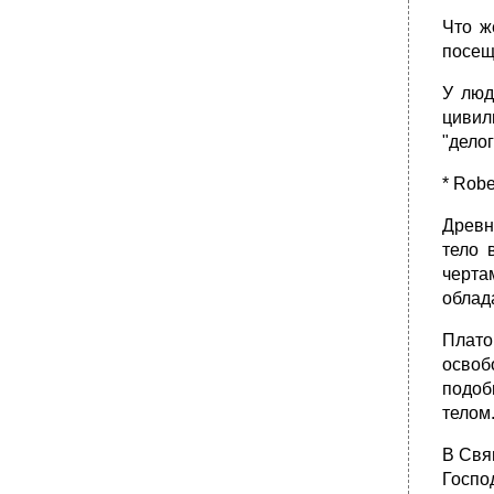
Что ж
посещ
У люд
цивил
"делог
* Robe
Древн
тело 
черта
облад
Плато
освоб
подоб
телом
В Свя
Госпо