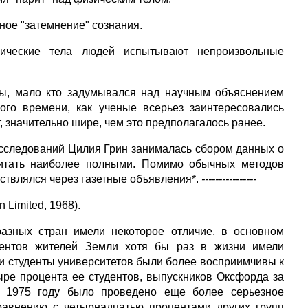
ное "затемнение" сознания.
зические тела людей испытывают непроизвольные
ны, мало кто задумывался над научным объяснением
го времени, как ученые всерьез заинтересовались
, значительно шире, чем это предполагалось ранее.
исследований Цилия Грин занималась сбором данных о
читать наиболее полными. Помимо обычных методов
ствлялся через газетные объявления*.
----------------
 Limited, 1968).
разных стран имели некоторое отличие, в основном
центов жителей Земли хотя бы раз в жизни имели
ми студенты университетов были более восприимчивы к
ыре процента ее студентов, выпускников Оксфорда за
В 1975 году было проведено еще более серьезное
сравнению с четырнадцатью процентами других групп