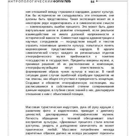
№6
А Н Т Р О П О Л О Г И Ч Е С К И Й
ФОРУМ
84
ния отношений между странами и народами, диалог культур.
Как бы исторически ни складывались эти отношения, они
должны быть представлены. Такая экспозиция может их в
некотором роде корректировать и в символическом смысле
— компенсировать ошибки прошлого. Это может быть даже
виртуальным шагом в развитии отношений, если реальное
взаимодействие не имело должной напряженности и
исторической важности. Совместная задача администрации и
научных сотрудников — посредством вещей и текстов
отразить позитивные ценности культур, попытаться понять
мировоззрение представляемых народов. В идеале
символический статус каждого из региональных отделов
этнографического музея приближается к понятию
«государство в государстве». Предметы вверены музею, и,
принимая решения об их расположении и композиции,
этнографы-музейщики несут ответственность за
формирование образа чужих культур в массах. В такой
ситуации даже случаи ошибочной атрибуции предметов не
так опасны, как общее отсутствие и превратность концепции.
Создавая и обновляя этнографическую экспозицию, мы
расписываемся в собственной степени сопереживания
данным народам, в глубине своих знаний о них, декларируем
отношение к ним с объективной позиции.
Массовая туристическая индустрия, рука об руку идущая с
развитием фото- и видеотехники, приводит к демпингу
ценностей, декларируемых этнографическим музеем.
Легкость обращения с техникой обесценивает опыт
восприятия культуры. «Диковины» прошлого стали вполне
доступны, увидеть и доподлинно запечатлеть их может
практически любой. Массовое потребление некогда
раритетных образов далеко не всегда расширяет горизонты