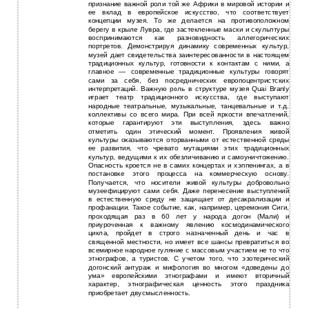
признание важной роли той же Африки в мировой истории и
ее вклад в европейское искусство, что соответствует
концепции музея. То же делается на противоположном
берегу в крыле Лувра, где застекленные маски и скульптуры
воспринимаются как разновидность аллегорических
портретов. Демонстрируя динамику современных культур,
музей дает свидетельства заинтересованности в настоящем
традиционных культур, готовности к контактам с ними, а
главное — современные традиционные культуры говорят
сами за себя, без посреднических европоцентристских
интерпретаций. Важную роль в структуре музея Quai Branly
играет театр традиционного искусства, где выступают
народные театральные, музыкальные, танцевальные и т.д.
коллективы со всего мира. При всей яркости впечатлений,
которые гарантируют эти выступления, здесь важно
отметить один этический момент. Проявления живой
культуры оказываются оторванными от естественной среды
ее развития, что чревато мутациями этих традиционных
культур, ведущими к их обезличиванию и самоуничтожению.
Опасность кроется не в самих концертах и хэппенингах, а в
постановке этого процесса на коммерческую основу.
Получается, что носители живой культуры добровольно
музеефицируют сами себя. Даже перенесение выступлений
в естественную среду не защищает от десакрализации и
профанации. Такое событие, как, например, церемония Сиги,
проходящая раз в 60 лет у народа догон (Мали) и
приуроченная к важному явлению космодинамического
цикла, пройдет в строго назначенный день и час в
священной местности, но имеет все шансы превратиться во
всемирное народное гуляние с массовым участием не то что
этнографов, а туристов. С учетом того, что эзотерический
догонский антураж и мифология во многом «доведены до
ума» европейскими этнографами и имеют вторичный
характер, этнографическая ценность этого праздника
приобретает двусмысленность.