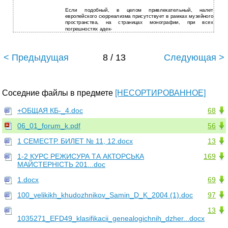
Если подобный, в целом привлекательный, налет
европейского сюрреализма присутствует в рамках музейного
пространства, на страницах монографии, при всех
погрешностях адек-
< Предыдущая
8 / 13
Следующая >
Соседние файлы в предмете
[НЕСОРТИРОВАННОЕ]
+ОБЩАЯ КБ-_4.doc
68
06_01_forum_k.pdf
56
1 СЕМЕСТР. БИЛЕТ № 11, 12.docx
13
1-2 КУРС РЕЖИСУРА ТА АКТОРСЬКА
169
МАЙСТЕРНІСТЬ 201...doc
1.docx
69
100_velikikh_khudozhnikov_Samin_D_K_2004 (1).doc
97
13
1035271_EFD49_klasifikacii_genealogichnih_dzher...docx