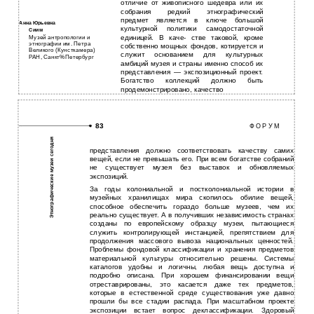
отличие от живописного шедевра или их
собрания редкий этнографический
предмет является в ключе большой
Анна Юрьевна
культурной политики самодостаточной
Сиим
единицей. В каче- стве таковой, кроме
Музей антропологии и
этнографии им. Петра
собственно мощных фондов, котируется и
Великого (Кунсткамера)
служит основанием для культурных
РАН, Санкт%Петербург
амбиций музея и страны именно способ их
представления — экспозиционный проект.
Богатство коллекций должно быть
продемонстрировано, качество
83
Ф О Р У М
Этнографические музеи сегодня
представления должно соответствовать качеству самих
вещей, если не превышать его. При всем богатстве собраний
не существует музея без выставок и обновляемых
экспозиций.
За годы колониальной и постколониальной истории в
музейных хранилищах мира скопилось обилие вещей,
способное обеспечить гораздо больше музеев, чем их
реально существует. А в получивших независимость странах
созданы по европейскому образцу музеи, пытающиеся
служить контролирующей инстанцией, препятствием для
продолжения массового вывоза национальных ценностей.
Проблемы фондовой классификации и хранения предметов
материальной культуры относительно решены. Системы
каталогов удобны и логичны, любая вещь доступна и
подробно описана. При хорошем финансировании вещи
отреставрированы, это касается даже тех предметов,
которые в естественной среде существования уже давно
прошли бы все стадии распада. При масштабном проекте
экспозиции встает вопрос деклассификации. Здоровый