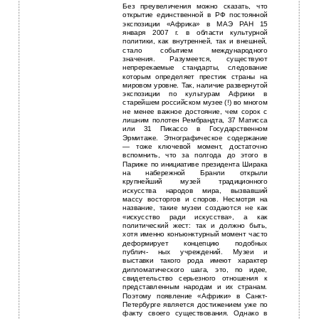
Без преувеличения можно сказать, что
открытие единственной в РФ постоянной
экспозиции «Африка» в МАЭ РАН 15
января 2007 г. в области культурной
политики, как внутренней, так и внешней,
стало событием международного
значения. Разумеется, существуют
непререкаемые стандарты, следование
которым определяет престиж страны на
мировом уровне. Так, наличие развернутой
экспозиции по культурам Африки в
старейшем российском музее (!) во многом
не менее важное достояние, чем сорок с
лишним полотен Рембрандта, 37 Матисса
или 31 Пикассо в Государственном
Эрмитаже. Этнографическое содержание
— тоже ключевой момент, достаточно
вспомнить, что за полгода до этого в
Париже по инициативе президента Ширака
на набережной Бранли открыли
крупнейший музей традиционного
искусства народов мира, вызвавший
массу восторгов и споров. Несмотря на
название, такие музеи создаются не как
«искусство ради искусства», а как
политический жест: так и должно быть,
хотя именно конъюнктурный момент часто
деформирует концепцию подобных
публич- ных учреждений. Музеи и
выставки такого рода имеют характер
дипломатического шага, это, по идее,
свидетельство серьезного отношения к
представленным народам и их странам.
Поэтому появление «Африки» в Санкт-
Петербурге является достижением уже по
факту своего существования. Однако в