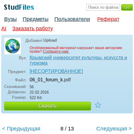
Вузы
Предметы
Пользователи
Реферат
AI
Заказать работу
Upload
Добавил:
Опубликованный материал нарушает ваши авторские
права?
Сообщите нам.
Крымский университет культуры, искусств и
Вуз:
туризма
[НЕСОРТИРОВАННОЕ]
Предмет:
06_01_forum_k
.pdf
Файл:
Скачиваний:
56
Добавлен:
22.02.2016
Размер:
522 Кб
☆
Скачать
< Предыдущая
8 / 13
Следующая >