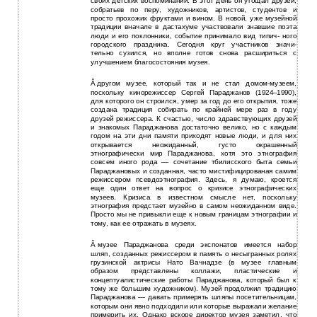
своих детских воспоминаний. В этот день он угощал друзей,
собратьев по перу, художников, артистов, студентов и
просто прохожих фруктами и вином. В новой, уже музейной
традиции вначале в дастахуме участвовали знавшие поэта
люди и его поклонники, событие принимало вид типич- ного
городского праздника. Сегодня круг участников значи-
тельно сузился, но вполне готов снова расшириться с
улучшением благосостояния музея.
Â
другом музее, который так и не стал
домом-музеем,
поскольку кинорежиссер Сергей Параджанов (1924–1990),
для которого он строился, умер за год до его открытия, тоже
создана традиция собирать по крайней мере раз в году
друзей режиссера. К счастью, число здравствующих друзей
и знакомых Параджанова достаточно велико, но с каждым
годом на эти дни памяти приходят новые люди, и для них
открывается неожиданный, густо окрашенный
этнографически мир Параджанова, хотя это этнография
совсем иного рода — сочетание тбилисского быта семьи
Параджановых и созданная, часто мистифицированая самим
режиссером псевдоэтнография. Здесь, я думаю, кроется
еще один ответ на вопрос о кризисе этнографических
музеев. Кризиса в известном смысле нет, поскольку
этнография предстает музейно в самом неожиданном виде.
Просто мы не привыкли еще к новым границам этнографии и
тому, как ее отражать в музеях.
Â
музее Параджанова среди экспонатов имеется набор
шляп, созданных режиссером в память о несыгранных ролях
грузинской актрисы Нато Вачнадзе (в музее главным
образом представлены коллажи, пластические и
концептуалистические работы Параджанова, который был к
тому же большим художником). Музей продолжил традицию
Параджанова — давать примерять шляпы посетительницам,
которым они явно подходили или которые выражали желание
примерить их. Однако вскоре директор музея заметил, что