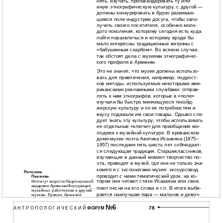
нять, изучать, пропагандировать ту или
иную этнографическую культуру, с другой —
должны конкурировать в бурно развиваю-
щемся поле индустрии досуга, чтобы запо-
лучить своего посетителя, особенно моло-
дого поколения, которому сегодня есть куда
пойти поразвлечься и которому вроде бы
мало интересны традиционные витрины с
«бабушкиным скарбом». Во всяком случае,
так обстоят дела с музеями этнографичес-
кого профиля в Армении.
Это не значит, что музеи должны использо-
вать для привлечения, например, подрост-
ков методы, используемые некоторыми аме-
риканскими рекламными службами: отправ-
лять к ним этнографов, которые в «поле»
изучали бы быстро меняющуюся тинэйд-
жерскую культуру и по ее потребностям и
вкусу подавали им свои товары. Однако сле-
дует знать эту культуру, чтобы использовать
ее отдельные «ключи» для приобщения мо-
лодежи к музейной культуре. В ереванском
доме-музее поэта Аветика Исаакяна (1875–
1957) последние пять-шесть лет соблюдает-
ся следующая традиция. Старшеклассников,
изучающих в данный момент творчество по-
эта, приводят в музей, где они не только зна-
комятся с экспонатами музея: экскурсовод
Рипсиме
проводит с ними тематический урок, на ко-
Пикичян
тором они читают стихи Исаакяна или свои,
Институт искусств Национальной
академии Армении/Ассоциация
поют песни на его слова и т.п. В итоге выби-
музейных работников и друзей
рается наилучшая пара — мальчик и девоч-
музеев, Ереван, Армения
№6
А Н Т Р О П О Л О Г И Ч Е С К И Й
ФОРУМ
78