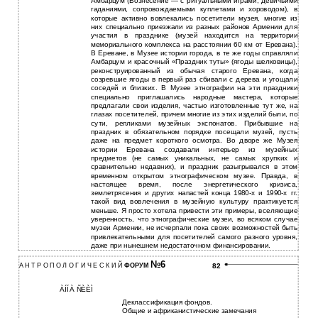
Амбарцум (Вознесение — с ритуальными играми, девичьими
гаданиями, сопровождаемыми куплетами и хороводом), в
которые активно вовлекались посетители музея, многие из
них специально приезжали из разных районов Армении для
участия в празднике (музей находится на территории
мемориального комплекса на расстоянии 60 км от Еревана).
В Ереване, в Музее истории города, в те же годы справляли
Амбарцум и красочный «Праздник туты» (ягоды шелковицы),
реконструированный из обычая старого Еревана, когда
созревшие ягоды в первый раз сбивали с дерева и угощали
соседей и близких. В Музее этнографии на эти праздники
специально приглашались народные мастера, которые
предлагали свои изделия, частью изготовленные тут же, на
глазах посетителей, причем многие из этих изделий были, по
сути, репликами музейных экспонатов. Прибывшие на
праздник в обязательном порядке посещали музей, пусть
даже на предмет короткого осмотра. Во дворе же Музея
истории Еревана создавали интерьер из музейных
предметов (не самых уникальных, не самых хрупких и
сравнительно недавних), и праздник разыгрывался в этом
временном открытом этнографическом музее. Правда, в
настоящее время, после энергетического кризиса,
землетрясения и других напастей конца 1980-х и 1990-х гг.
такой вид вовлечения в музейную культуру практикуется
меньше. Я просто хотела привести эти примеры, вселяющие
уверенность, что этнографические музеи, во всяком случае
музеи Армении, не исчерпали пока своих возможностей быть
привлекательными для посетителей самого разного уровня,
даже при нынешнем недостаточном финансировании.
№6
А Н Т Р О П О Л О Г И Ч Е С К И Й
ФОРУМ
82
ÀÍÍÀ ÑÈÈÌ
Деклассификация фондов.
Общие и африканистические замечания