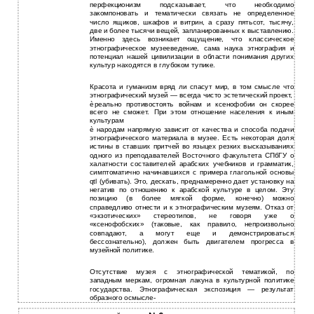
перфекционизм подсказывает, что необходимо
закомпоновать и тематически связать не определенное
число ящиков, шкафов и витрин, а сразу пятьсот, тысячу,
две и более тысячи вещей, запланированных к выставлению.
Именно здесь возникает ощущение, что классическое
этнографическое музееведение, сама наука этнография и
потенциал нашей цивилизации в области понимания других
культур находятся в глубоком тупике.
Красота и гуманизм вряд ли спасут мир, в том смысле что
этнографический музей — всегда чисто эстетический проект,
è
реально противостоять войнам и ксенофобии он скорее
всего не сможет. При этом отношение населения к иным
культурам
è
народам напрямую зависит от качества и способа подачи
этнографического материала в музее. Есть некоторая доля
истины в ставших притчей во языцех резких высказываниях
одного из преподавателей Восточного факультета СПбГУ о
халатности составителей арабских учебников и грамматик,
симптоматично начинавшихся с примера глагольной основы
qtl (убивать). Это, дескать, преднамеренно дает установку на
негатив по отношению к арабской культуре в целом. Эту
позицию (в более мягкой форме, конечно) можно
справедливо отнести и к этнографическим музеям. Отказ от
«экзотических» стереотипов, не говоря уже о
«ксенофобских» (таковые, как правило, непроизвольно
совпадают, а могут еще и демонстрироваться
бессознательно), должен быть двигателем прогресса в
музейной политике.
Отсутствие музея c этнографической тематикой, по
западным меркам, огромная лакуна в культурной политике
государства. Этнографическая экспозиция — результат
образного осмысле-