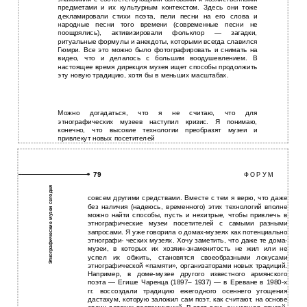
предметами и их культурным контекстом. Здесь они тоже
декламировали стихи поэта, пели песни на его слова и
народные песни того времени (современные песни не
поощрялись), активизировали фольклор — загадки,
ритуальные формулы и анекдоты, которыми всегда славился
Гюмри. Все это можно было фотографировать и снимать на
видео, что и делалось с большим воодушевлением. В
настоящее время дирекция музея ищет способы продолжить
эту новую традицию, хотя бы в меньших масштабах.
Можно догадаться, что я не считаю, что для
этнографических музеев наступил кризис. Я понимаю,
конечно, что высокие технологии преобразят музеи и
привлекут новых посетителей
79
Ф О Р У М
Этнографические музеи сегодня
совсем другими средствами. Вместе с тем я верю, что даже
без наличия (надеюсь, временного) этих технологий вполне
можно найти способы, пусть и нехитрые, чтобы привлечь в
этнографические музеи посетителей с самыми разными
запросами. Я уже говорила о домах-музеях как потенциально
этнографи- ческих музеях. Хочу заметить, что даже те дома-
музеи, в которых их хозяин-знаменитость не жил или не
успел их обжить, становятся своеобразными локусами
этнографической «памяти», организаторами новых традиций.
Например, в доме-музее другого известного армянского
поэта — Егише Чаренца (1897– 1937) — в Ереване в 1980-х
гг. воссоздали традицию ежегодного осеннего угощения
дастахум, которую заложил сам поэт, как считают, на основе