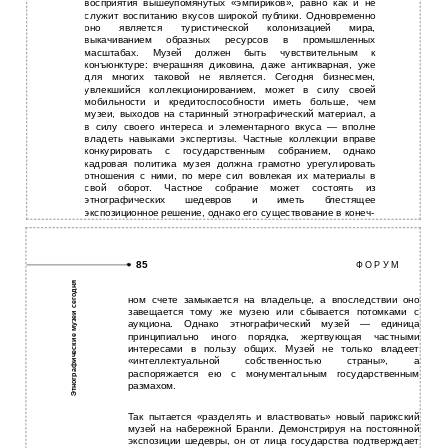
восприятия вышеупомянутых «эмпириков», равно как и не
служит воспитанию вкусов широкой публики. Одновременно
оно является туристической колонизацией мира,
выкачиванием образных ресурсов в промышленных
масштабах. Музей должен быть чувствительным к
конъюнктуре: вчерашняя диковина, даже антикварная, уже
для многих таковой не является. Сегодня бизнесмен,
увлекшийся коллекционированием, может в силу своей
мобильности и кредитоспособности иметь больше, чем
музеи, выходов на старинный этнографический материал, а
в силу своего интереса и элементарного вкуса — вполне
владеть навыками экспертизы. Частные коллекции вправе
конкурировать с государственным собранием, однако
кадровая политика музея должна грамотно урегулировать
отношения с ними, по мере сил вовлекая их материалы в
свой оборот. Частное собрание может состоять из
этнографических шедевров и иметь блестящее
экспозиционное решение, однако его существование в конеч-
85
Ф О Р У М
Этнографические музеи сегодня
ном счете замыкается на владельце, а впоследствии оно
завещается тому же музею или сбывается потомками с
аукциона. Однако этнографический музей — единица
принципиально иного порядка, жертвующая частными
интересами в пользу общих. Музей не только владеет
«интеллектуальной собственностью страны», а
распоряжается ею с монументальным государственным
размахом.
Так пытается «разделять и властвовать» новый парижский
музей на набережной Бранли. Демонстрируя на постоянной
экспозиции шедевры, он от лица государства подтверждает