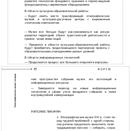
развития технологии фондового хранения и переоснащения
фондохранилищ современным оборудованием.
В области культурно-образовательной работы:
Будет иметь место трансформация этнографических
—
музеев в
культурно-досуговые центры с выраженным
этническим компонентом.
Музеи все больше будут рассматриваться как ресурс
—
развития территорий, объект туристической деятельности и
привле- чения инвестиций.
Приоритет в области
культурно-образовательной работы
—
будут приобретать продолжающиеся партнерские проекты с
образовательными учреждениями разных уровней.
В области информационных технологий:
— Продолжится процесс все большего открытия в виртуаль-
77
Ф О Р У М
Этнографические музеи сегодня
ном пространстве собрания музея, его экспозиций и
информационных ресурсов.
— Завершится переход на новые информационные
технологии в сфере учета фондового собрания, а также
внутримузейной коммуникации.
РИПСИМЕ ПИКИЧЯН
1. Этнографические музеи XХI в. стоят пе-
ред трудной проблемой: с одной стороны,
они должны продолжать выполнять свою
традиционную миссию — собирать, сохра-