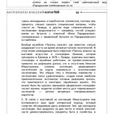
шляпы на глазах теряют свой оригинальный вид
(Параджанов комбинировал их из
№6
А Н Т Р О П О Л О Г И Ч Е С К И Й
ФОРУМ
80
самых неожиданных и порой ветхих элементов), поэтому ему
пришлось спешно заказать специальные витрины, чтобы
спасти их. Правда, в другом виде соприкосновение с
экспонатами продолжается — например, гостей угощают
вином из бутылок с этикеткой «Вино Параджанова»,
скопированных с фамильной бутылки из Параджановского
ассамбляжа.
Вообще музейное «Трогать нельзя», как известно, сильно
раздражает и в то же время интригует многих посетителей. В
этом плане неожиданным было обратное «Трогать можно» на
выставке искусства и этнографии Океании, которая
проходила в Ереване в 1979 г. Правда, кураторы выставки,
этнографы и музейные работники, по профессиональной
привычке не разрешали делать это в отсутствие Николая
Мишутушкина, хозяина коллекции, разрешавшего
посетителям на ощупь знакомиться с экзотическими
экспонатами. Эту общую тягу к близкому знакомству с
экспонатами легко удовлетворить, создав копии наиболее
привлекательных экспонатов, которые разрешено трогать,
что практикуется в некоторых зарубежных музеях. Это
можно было бы сделать принципом оформления этнографи-
ческих музеев, выделяя особые места для «прикасаемых»
экспонатов — реплик витринных «неприкасаемых»
раритетов.
2. В связи с выставкой из коллекции Мишутушкина мне
вспоминается еще один интересный подход, который
созвучен обсуждаемым здесь вопросам. Зал, где проходила
экспозиция, был разделен на две части: в левой, женской,
части демонстрировались предметы быта и хозяйства, в