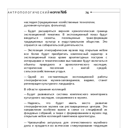
№6
А Н Т Р О П О Л О Г И Ч Е С К И Й
ФОРУМ
76
наследия (традиционные хозяйственные технологии,
духовная культура, фольклор).
Будет расширяться верхняя хронологическая граница
—
экспозиционной тематики. В экспозиционный показ будут
вводиться сюжеты, посвященные трансформации
традиционных культур в индустриальном обществе. Это
отразится на собирательской деятельности.
Экспозиция этнографические музеев под открытым небом
—
все более будет приобретать комплексный характер: в
экспозиционный показ кроме архитектурных построек с
интерьерами и тематическими выставками будут включаться
объекты природного и археологического наследия,
исторические поселения с жилой средой,
сельскохозяйственные угодья.
Одной из составляющих экспозиционной работы
—
этнографических
музеев-заповедников, видимо, станет
регенерация культурного ландшафта.
В области хранения коллекций:
Будет развиваться система комплексного мониторинга
—
культурного наследия, сохраняемого в музеях.
Надеюсь, что будет иметь место развитие
—
этнографических музеев как реставрационных центров. Это
направление особенно важно в связи со спецификой их
фондовых собраний, а также с формированием в музеях под
открытым небом коллекций памятников архитектуры.
Чрезвычайно актуальна для отечественного музейного
—
дела и нуждается во всяческом стимулировании тенденция