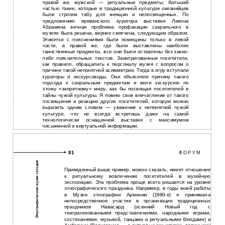
правой же, мужской — ритуальные предметы, большей
частью такие, которые в традиционной культуре океанийцев
были строгим табу для женщин и непосвященных. По
предложению ереванского куратора выставки Левона
Абрамяна вечная проблема профанации сакрального в
музеях была решена, вернее смягчена, следующим образом.
Этикетки с пояснениями были помещены только в левой
части, в правой же, где были выставлены наиболее
таинственные предметы, все они были оставлены без каких-
либо пояснительных текстов. Заинтригованные посетители,
как правило, обращались к персоналу музея с вопросом о
причине такой непонятной асимметрии. Тогда в игру вступали
кураторы и экскурсоводы. Они объясняли причину такого
подхода к сакральным предметам и вели экскурсию по
этому «запретному» миру, как бы посвящая посетителей в
тайны чужой культуры. Я помню свое впечатление от такого
посвящения и реакцию других посетителей, которую можно
выразить одним словом — уважение к непонятной чужой
культуре, что не всегда встретишь даже на самой
технологически оснащенной выставке с максимумом
письменной и виртуальной информации.
81
Ф О Р У М
Этнографические музеи сегодня
Приведенный выше пример, можно сказать, имеет отношение
к ритуальному вовлечению посетителей в музейную
экспозицию. Эта проблема проще всего решается на уровне
этнографического праздника. Например, в годы моей работы
в Музее этнографии Армении (1980-е) я принимала
непосредственное участие в организации традиционных
праздников Навасард (осенний Новый год с
театрализованными представлениями, народными играми,
состязаниями, музыкой, танцами и ритуальными блюдами) и