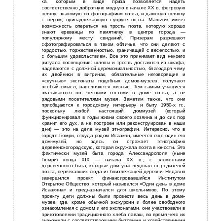
ка, которым в виде приза позволяется надеть
соответственно добротную модную в начале ХХ в. фетровую
шляпу, знакомую по фотографиям поэта, и дамскую шляпку
с пером, принадлежавшую супруге поэта. Мальчик имеет
возможность опереться на трость поэта, которую хорошо
знают ереванцы по памятнику в центре города —
популярному месту свиданий. Призерам разрешают
сфотографироваться в таком обличье, что они делают с
гордостью, торжественностью, граничащей с веселостью, и
с большим удовольствием. Все это принимает вид некоего
ритуала посвящения: шляпы и трость достаются из шкафа,
надеваются с должной церемониальностью, благодаря чему
их двойники в витринах, обязательные неговорящие и
«скучные» экспонаты подобных домов-музеев, получают
особый смысл, наполняются жизнью. Тем самым учащиеся
оказываются по- четными гостями в доме поэта, а не
рядовыми посетителями музея. Заметим также, что они
приобщаются к городскому интерьеру и быту 1950-х гг.,
поскольку любой настоящий доммузей (который
функционировал в годы жизни своего хозяина и до сих пор
хранит его дух, а не построен или реконструирован в наши
дни) — это на деле музей этнографии. Интересно, что в
городе Гюмри, откуда родом Исаакян, имеется еще один его
дом-музей, но здесь он отражает этнографию
деревенскогородскую, которая окружала поэта в юности. Это
фактически музей быта города Александрополя (ныне
Гюмри) конца XIX — начала XX в., с элементами
деревенского быта, которые дом унаследовал от родителей
поэта, переехавших сюда из близлежащей деревни. Недавно
завершился проект, финансировавшийся Институтом
Открытое Общество, который назывался «Один день в доме
Исаакяна» и предназначался для школьников. По этому
проекту дети должны были провести весь день в доме-
музее, где, кроме обычной экскурсии и более свободного
ознакомления с домом и его экспонатами, они участвовали в
приготовлении традиционного хлеба лаваш, во время чего их
знакомили с соответствующими бытовыми и хозяйственными