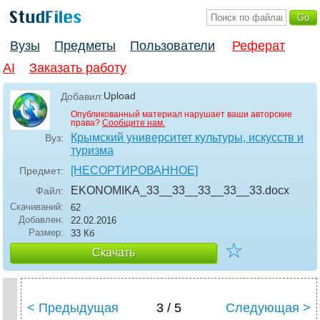
Вузы
Предметы
Пользователи
Реферат
AI
Заказать работу
Upload
Добавил:
Опубликованный материал нарушает ваши авторские
права?
Сообщите нам.
Крымский университет культуры, искусств и
Вуз:
туризма
[НЕСОРТИРОВАННОЕ]
Предмет:
EKONOMIKA_33__33__33__33__33
.docx
Файл:
Скачиваний:
62
Добавлен:
22.02.2016
Размер:
33 Кб
☆
Скачать
< Предыдущая
3 / 5
Следующая >