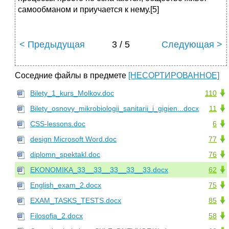
самообманом и приучается к нему.[5]
< Предыдущая
3 / 5
Следующая >
Соседние файлы в предмете
[НЕСОРТИРОВАННОЕ]
Bilety_1_kurs_Molkov.doc
110
Bilety_osnovy_mikrobiologii_sanitarii_i_gigien...docx
11
CSS-lessons.doc
6
design Microsoft Word.doc
77
diplomn_spektakl.doc
76
EKONOMIKA_33__33__33__33__33.docx
62
English_exam_2.docx
75
EXAM_TASKS_TESTS.docx
85
Filosofia_2.docx
58