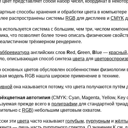
е цвет представляет собой набор чисел, координат в некото
артные способы хранения и обработки цвета в компьютере
лее распространены системы
RGB
для дисплеев и
CMYK
д
а используется система с большим, чем три, числом компон
ника, что позволяет более точно описать физические свойст
еалистичном трёхмерном рендеринге.
аббревиатура
английских слов
R
ed,
G
reen,
B
lue —
красный
ло, описывающая способ синтеза
цвета
для
цветовоспроиз
 основных цветов обусловлен особенностями физиологии 
вая модель RGB нашла широкое применение в технике.
ивной
она называется потому, что цвета получаются путём 
ёхцветная автотипия
(CMYK: Cyan, Magenta, Yellow, Key
ьзуемая прежде всего в
полиграфии
для стандартной триад
нительно с
RGB
) небольшим цветовым охватом.
сски эти
цвета
часто называют
голубым
,
пурпурным
и
жёлт
жента
— лишь часть пурпурного спектра. О значении K см.
д