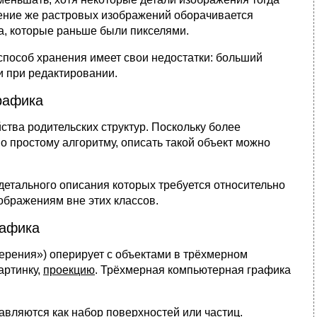
ичение же растровых изображений оборачивается
а, которые раньше были пикселями.
способ хранения имеет свои недостатки: больший
и при редактировании.
рафика
ства родительских структур. Поскольку более
 простому алгоритму, описать такой объект можно
етального описания которых требуется относительно
ображениям вне этих классов.
рафика
ерения») оперирует с объектами в трёхмерном
артинку,
проекцию
. Трёхмерная компьютерная графика
вляются как набор поверхностей или частиц.