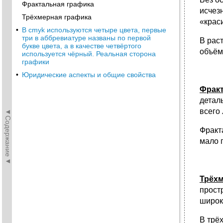
Фрактальная графика
исчез
Трёхмерная графика
«крас
•
В cmyk используются четыре цвета, первые
три в аббревиатуре названы по первой
В рас
букве цвета, а в качестве четвёртого
объём
используется чёрный. Реальная сторона
графики
•
Юридические аспекты и общие свойства
Фрак
детал
всего
◄Содержание◄
Фракт
мало 
Трёхм
прост
широк
В трё