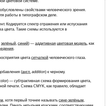
рой цветовой системе.
 обусловлены свойствами человеческого зрения.
ля работы в типографском деле.
ент. Кодируется спектр отражения или испускания
ва цвета. Такие схемы используются в
,
зелёный
,
синий
) —
аддитивная
цветовая модель
, как
ведения
.
восприятия цвета
сетчаткой
человеческого глаза.
добавления (
англ.
addition
) к черному.
 color) — субтрактивная схема формирования цвета,
ной печати. Схема CMYK, как правило, обладает
ым
, хотя первый точнее называть
сине-зелёным
,
алее
. Печать четырьмя красками, соответствующими