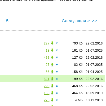
5
Следующая >
>>
227
793 Кб
22.02.2016
#
19
181 Кб
01.07.2025
#
453
127 Кб
22.02.2016
#
27
82 Кб
01.07.2025
#
56
158 Кб
01.04.2025
#
521
199 Кб
22.02.2016
#
220
468 Кб
22.02.2016
#
155
464 Кб
13.09.2019
#
275
4 Мб
10.11.2018
#