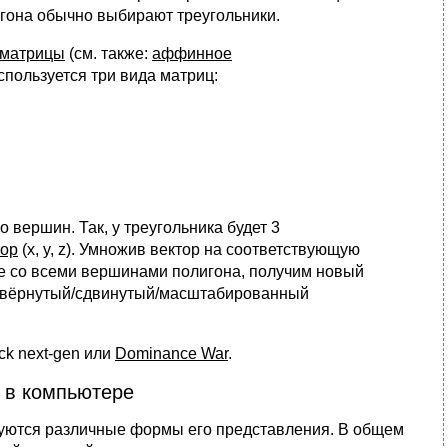
игона обычно выбирают треугольники.
матрицы
(см. также:
аффинное
спользуется три вида матриц:
 вершин. Так, у треугольника будет 3
тор
(x, y, z). Умножив вектор на соответствующую
ие со всеми вершинами полигона, получим новый
 повёрнутый/сдвинутый/масштабированный
ck next-gen или
Dominance War
.
 в компьютере
зуются различные формы его представления. В общем