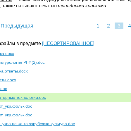
 также называют печатью
триадными красками
.
 Предыдущая
1
2
3
4
 файлы в предмете
[НЕСОРТИРОВАННОЕ]
ка.docx
льтурология РГФ(2).doc
ка.ответы.docx
веты.docx
.doc
терные технологии.doc
кт_укр.фольк.doc
кт_укр.фольк.doc
_укра нська та зарубежна культура.doc