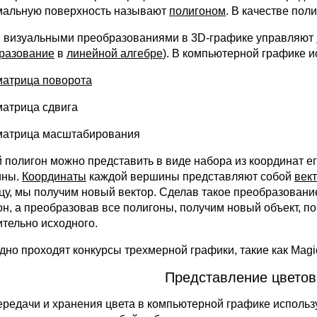
альную поверхность называют
полигоном
. В качестве пол
 визуальными преобразованиями в 3D-графике управляют
разование
в
линейной алгебре
). В компьютерной графике и
матрица поворота
матрица сдвига
матрица масштабирования
 полигон можно представить в виде набора из координат его
ины.
Координаты
каждой вершины представляют собой
век
цу, мы получим новый вектор. Сделав такое преобразован
он, а преобразовав все полигоны, получим новый объект,
ительно исходного.
дно проходят конкурсы трехмерной графики, такие как Magi
Представление цветов
ередачи и хранения цвета в компьютерной графике исполь