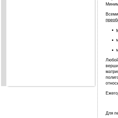
Миним
Всеми
преоб
Любой
верш
матри
полиг
относ
Ежего
Для п