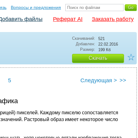
язь
Вопросы и предложения
Добавить файлы
Реферат AI
Заказать работу
Скачиваний:
521
Добавлен:
22.02.2016
Размер:
199 Кб
☆
Скачать
5
Следующая >
>>
афика
рицей) пикселей. Каждому пикселю сопоставляется
 значений. Растровый образ имеет некоторое число
еньшать, хотя некоторые детали изображения тогда