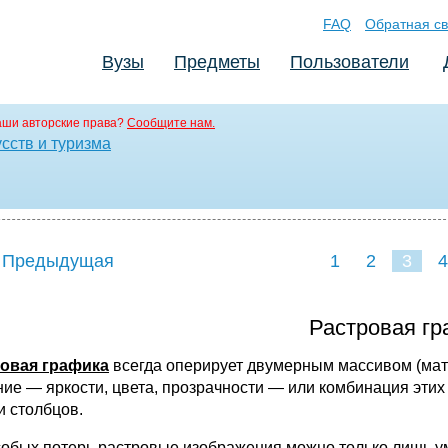
FAQ
Обратная св
Вузы
Предметы
Пользователи
аши авторские права?
Сообщите нам.
сств и туризма
 Предыдущая
1
2
3
4
Растровая гр
овая графика
всегда оперирует двумерным массивом (мат
ние — яркости, цвета, прозрачности — или комбинация этих
и столбцов.
собых потерь растровые изображения можно только лишь ум