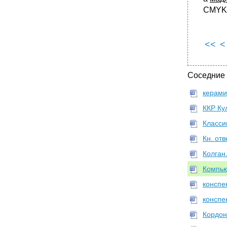
CMYK,
<<
<
Соседние
керами
ККР Ку
Класси
Кн. от
Колган
Компью
конспе
конспе
Кордон