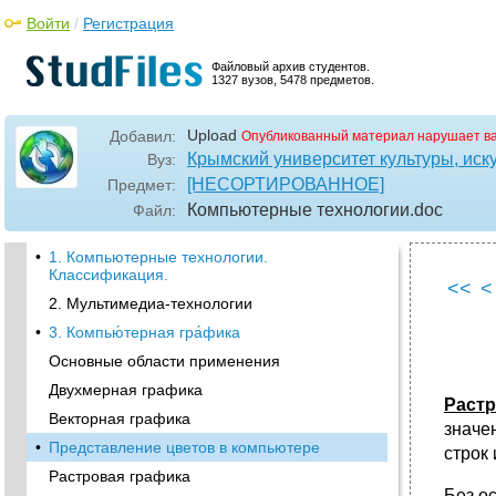
Войти
/
Регистрация
Файловый архив студентов.
1327 вузов, 5478 предметов.
Upload
Добавил:
Опубликованный материал нарушает в
Крымский университет культуры, иску
Вуз:
[НЕСОРТИРОВАННОЕ]
Предмет:
Компьютерные технологии
.doc
Файл:
•
1. Компьютерные технологии.
Классификация.
<<
<
2. Мультимедиа-технологии
•
3. Компью́терная гра́фика
Основные области применения
Двухмерная графика
Растр
Векторная графика
значе
•
Представление цветов в компьютере
строк 
Растровая графика
Без о