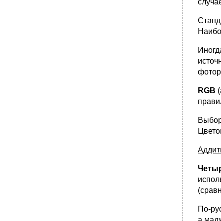
случа
Станд
Наибо
Иногд
источ
фотор
RGB
(
прави
Выбор
Цвето
Аддит
Четыр
испол
(срав
По-ру
а
мад