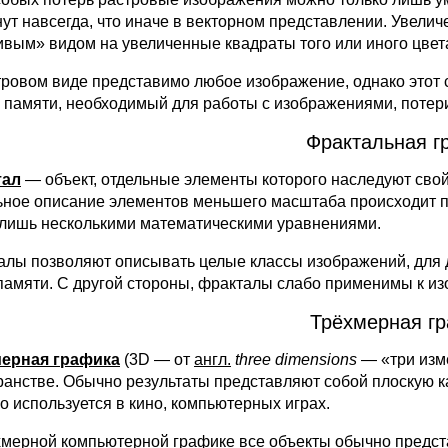
нут навсегда, что иначе в векторном представлении. Увел
ивым» видом на увеличенные квадраты того или иного цвет
тровом виде представимо любое изображение, однако этот 
 памяти, необходимый для работы с изображениями, потер
Фрактальная г
тал
— объект, отдельные элементы которого наследуют свой
ьное описание элементов меньшего масштаба происходит по
 лишь несколькими математическими уравнениями.
алы позволяют описывать целые классы изображений, для д
памяти. С другой стороны, фракталы слабо применимы к из
Трёхмерная г
ерная графика
(3D — от
англ.
three
dimensions
— «три изм
ранстве. Обычно результаты представляют собой плоскую к
о используется в кино, компьютерных играх.
хмерной компьютерной графике все объекты обычно предста