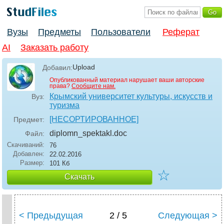
Вузы
Предметы
Пользователи
Реферат
AI
Заказать работу
Upload
Добавил:
Опубликованный материал нарушает ваши авторские
права?
Сообщите нам.
Крымский университет культуры, искусств и
Вуз:
туризма
[НЕСОРТИРОВАННОЕ]
Предмет:
diplomn_spektakl
.doc
Файл:
Скачиваний:
76
Добавлен:
22.02.2016
Размер:
101 Кб
☆
Скачать
< Предыдущая
2 / 5
Следующая >