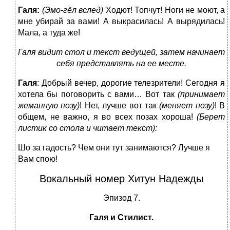
Галя:
(Эмо-гёл вслед)
Ходют! Топчут! Ноги не моют, а
мне убирай за вами! А выкрасилась! А вырядилась!
Мала, а туда же!
Галя видит стол и текст ведущей, затем начинает
себя представлять на ее месте.
Галя
: Добрый вечер, дорогие телезрители! Сегодня я
хотела бы поговорить с вами… Вот так
(принимает
жеманную позу)
! Нет, лучше вот так
(меняет позу)
! В
общем, не важно, я во всех позах хороша!
(Берет
листик со стола и читает текст):
Шо за гадость? Чем они тут занимаются? Лучше я
Вам спою!
Вокальный номер Хитун Надежды
Эпизод 7.
Галя и Стилист.