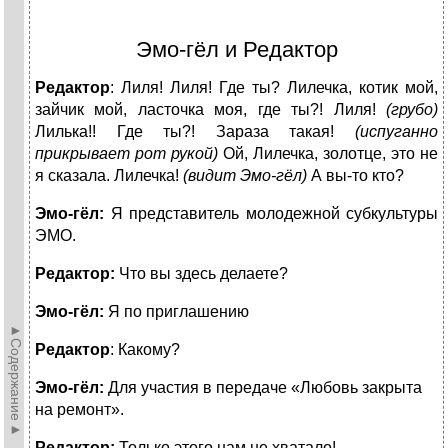
Эмо-гёл и Редактор
Редактор
: Лиля! Лиля! Где ты? Лилечка, котик мой,
зайчик мой, ласточка моя, где ты?! Лиля!
(грубо)
Лилька!! Где ты?! Зараза такая!
(испуганно
прикрывает рот рукой)
Ой, Лилечка, золотце, это не
я сказала. Лилечка!
(видит Эмо-гёл)
А вы-то кто?
Эмо-гёл:
Я представитель молодежной субкультуры
ЭМО.
Редактор:
Что вы здесь делаете?
Эмо-гёл:
Я по приглашению
►Содержание►
Редактор
: Какому?
Эмо-гёл:
Для участия в передаче «Любовь закрыта
на ремонт».
Редактор:
Только этого нам не хватало!