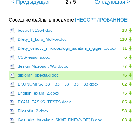
< Предыдущая
2 / 5
Следующая >
Соседние файлы в предмете
[НЕСОРТИРОВАННОЕ]
bestref-81364.doc
18
Bilety_1_kurs_Molkov.doc
110
Bilety_osnovy_mikrobiologii_sanitarii_i_gigien...docx
11
CSS-lessons.doc
6
design Microsoft Word.doc
77
diplomn_spektakl.doc
76
EKONOMIKA_33__33__33__33__33.docx
62
English_exam_2.docx
75
EXAM_TASKS_TESTS.docx
85
Filosofia_2.docx
58
Gos_ekz_bakalavr_SKhF_DNEVNOE(1).doc
63