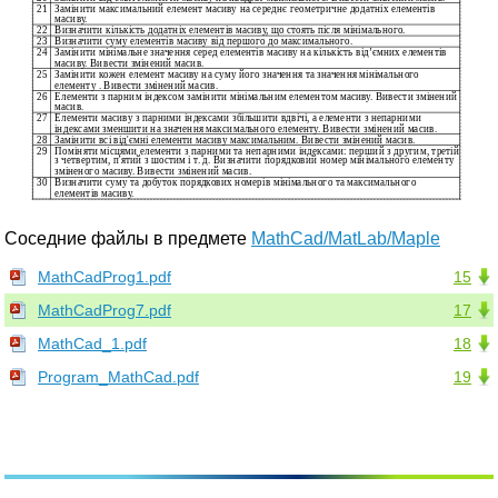
21
Замінити максимальний елемент масиву на середнє геометричне додатніх елементів
масиву.
22
Визначити кількість додатніх елементів масиву, що стоять після мінімального.
23
Визначити суму елементів масиву від першого до максимального.
24
Замінити мінімальне значення серед елементів масиву на кількість від’ємних елементів
масиву. Вивести змінений масив.
25
Замінити кожен елемент масиву на суму його значення та значення мінімального
елементу . Вивести змінений масив.
26
Елементи з парним індексом замінити мінімальним елементом масиву. Вивести змінений
масив.
27
Елементи масиву з парними індексами збільшити вдвічі, а елементи з непарними
індексами зменшити на значення максимального елементу. Вивести змінений масив.
28
Замінити всі від'ємні елементи масиву максимальним. Вивести змінений масив.
29
Поміняти місцями елементи з парними та непарними індексами: перший з другим, третій
з четвертим, п'ятий з шостим і т. д. Визначити порядковий номер мінімального елементу
зміненого масиву. Вивести змінений масив.
30
Визначити суму та добуток порядкових номерів мінімального та максимального
елементів масиву.
Соседние файлы в предмете
MathCad/MatLab/Maple
MathCadProg1.pdf
15
MathCadProg7.pdf
17
MathCad_1.pdf
18
Program_MathCad.pdf
19