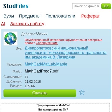
Вузы
Предметы
Пользователи
Реферат
AI
Заказать работу
Upload
Добавил:
Опубликованный материал нарушает ваши авторские
права?
Сообщите нам.
Днепропетровский национальный
Вуз:
университет железнодорожного транспорта
им. академика В. Лазаряна
MathCad/MatLab/Maple
Предмет:
MathCadProg7
.pdf
Файл:
Скачиваний:
17
Добавлен:
21.02.2016
Размер:
135 Кб
☆
Скачать
Програмування в MathCad
Лабораторна робота № 7