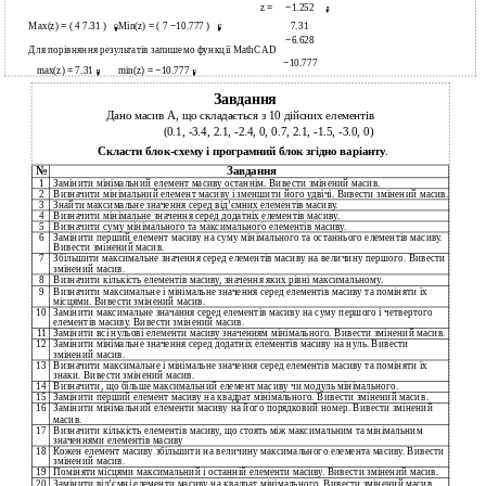
z
=
−
1.252
Max(z)
=
( 4 7.31 )
Min(z)
=
( 7
−
10.777 )
7.31
−
6.628
Для порівняння результатів запишемо функції MathCAD
−
10.777
max(z)
=
7.31
min(z)
= −
10.777
Завдання
Дано масив А, що складається з 10 дійсних елементів
(0.1, -3.4, 2.1, -2.4, 0, 0.7, 2.1, -1.5, -3.0, 0)
Скласти блок-схему і програмний блок згідно варіанту
.
№
Завдання
1
Замінити мінімальний елемент масиву останнім. Вивести змінений масив.
2
Визначити мінімальний елемент масиву і зменшити його удвічі. Вивести змінений масив.
3
Знайти максимальне значення серед від’ємних елементів масиву.
4
Визначити мінімальне значення серед додатніх елементів масиву.
5
Визначити суму мінімального та максимального елементів масиву.
6
Замінити перший елемент масиву на суму мінімального та останнього елементів масиву.
Вивести змінений масив.
7
Збільшити максимальне значення серед елементів масиву на величину першого. Вивести
змінений масив.
8
Визначити кількість елементів масиву, значення яких рівні максимальному.
9
Визначити максимальне і мінімальне значення серед елементів масиву та поміняти їх
місцями. Вивести змінений масив.
10
Замінити максимальне значання серед елементів масиву на суму першого і четвертого
елементів масиву. Вивести змінений масив.
11
Замінити всі нульові елементи масиву значенням мінімального. Вивести змінений масив.
12
Замінити мінімальне значення серед додатніх елементів масиву на нуль. Вивести
змінений масив.
13
Визначити максимальне і мінімальне значення серед елементів масиву та поміняти їх
знаки. Вивести змінений масив.
14
Визначити, що більше максимальний елемент масиву чи модуль мінімального.
15
Замінити перший елемент масиву на квадрат мінімального. Вивести змінений масив.
16
Замінити мінімальний елементи масиву на його порядковий номер. Вивести змінений
масив.
17
Визначити кількість елементів масиву, що стоять між максимальним та мінімальним
значеннями елементів масиву
18
Кожен елемент масиву збільшити на величину максимального елемента масиву. Вивести
змінений масив.
19
Поміняти місцями максимальний і останній елементи масиву. Вивести змінений масив.
20
Замінити від’ємні елементи масиву на квадрат мінімального. Вивести змінений масив.