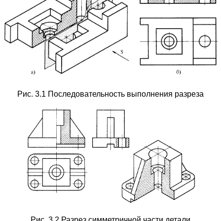
Рис. 3.1 Последовательность выполнения разреза
Рис. 3.2 Разрез симметричной части детали