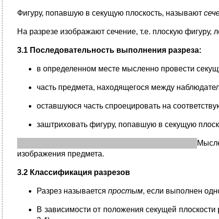
Фигуру, попавшую в секущую плоскость, называют
сеч
На разрезе изображают сечение, т.е. плоскую фигуру, 
3.1 Последовательность выполнения разреза:
в определенном месте мысленно провести секущую
часть предмета, находящегося между наблюдател
оставшуюся часть спроецировать на соответствую
заштриховать фигуру, попавшую в секущую плоск
М
ысл
изображения предмета.
3.2 Классификация разрезов
Разрез называется
простым
, если выполнен одн
В зависимости от положения секущей плоскости 