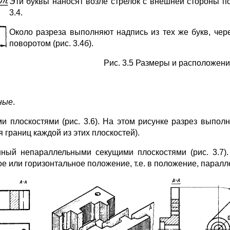
Эти буквы наносят возле стрелок с внешней стороны по
3.4.
Около разреза выполняют надпись из тех же букв, чере
поворотом (рис. 3.4б).
Рис. 3.5 Размеры и расположени
ные
.
плоскостями (рис. 3.6). На этом рисунке разрез выполне
 границ каждой из этих плоскостей).
ый непараллельными секущими плоскостями (рис. 3.7).
 или горизонтальное положение, т.е. в положение, паралл