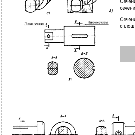
Сечен
сечени
Сечен
сплошн