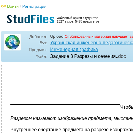
Войти
/
Регистрация
Файловый архив студентов.
1327 вузов, 5478 предметов.
Upload
Добавил:
Опубликованный материал нарушает в
Украинская инженерно-педагогическ
Вуз:
Инженерная графика
Предмет:
Задание 3 Разрезы и сечения.
.doc
Файл:
Чтобы
Разрезом называют изображение предмета, мысленно
Внутреннее очертание предмета на разрезе изобража