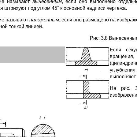
ие называют
вынесенным
, если оно выполнено отдельн
я штрихуют под углом 45° к основной надписи чертежа.
ие называют
наложенным
, если оно размещено на изображ
ой тонкой линией.
Рис. 3.8 Вынесенны
Е
сли секу
вращения,
(цилиндрич
углубления
выполняют п
На рис. 3
изображений