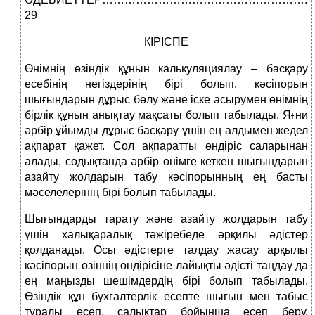
29
КІРІСПЕ
Өнімнің өзіндік құнын калькуляциялау – басқару
есебінің негіздерінің бірі болып, кәсіпорын
шығындарын дұрыс бөлу және іске асырумен өнімнің
бірлік құнын анықтау мақсаты болып табылады. Яғни
әрбір ұйымды дұрыс басқару үшін ең алдымен жедел
ақпарат қажет. Сол ақпаратты өндіріс саларынан
алады, содықтанда әрбір өнімге кеткен шығындарын
азайту жолдарын табу кәсіпорынның ең басты
мәселелерінің бірі болып табылады.
Шығындарды тарату және азайту жолдарын табу
үшін халықаралық тәжіребеде әрқилы әдістер
қолданады. Осы әдістерге талдау жасау арқылы
кәсіпорын өзіннің өндірісіне лайықты әдісті таңдау да
ең маңызды шешімдердің бірі болып табылады.
Өзіндік құн бухгалтерлік есепте шығын мен табыс
туралы есеп, салықтар бойынша есеп беру,