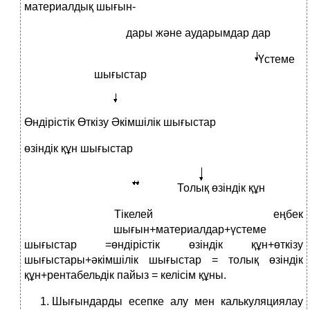
материалдық шығын-
д
ары және аударымдар дар
Үстеме
шығыстар
Өндірістік Өткізу Әкімшілік шығыстар
өзіндік құн шығыстар
Толық өзіндік құн
Т
ікелей еңбек
шығын+материалдар+үстеме
шығыстар =өндірістік өзіндік құн+өткізу
шығыстары+әкімшілік шығыстар = толық өзіндік
құн+рентабельдік пайыз = келісім құны.
Шығындарды есепке алу мен калькуляциялау