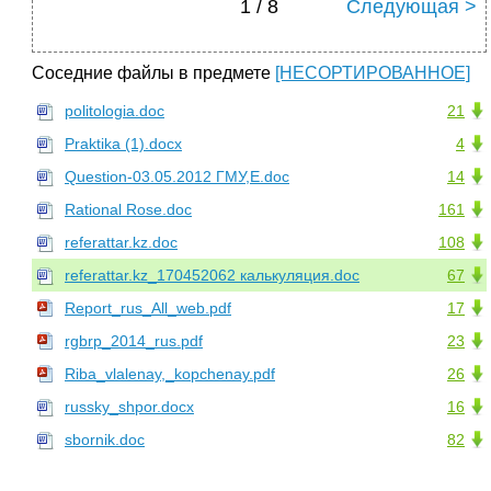
1 / 8
Следующая >
Соседние файлы в предмете
[НЕСОРТИРОВАННОЕ]
politologia.doc
21
Praktika (1).docx
4
Question-03.05.2012 ГМУ,Е.doc
14
Rational Rose.doc
161
referattar.kz.doc
108
referattar.kz_170452062 калькуляция.doc
67
Report_rus_All_web.pdf
17
rgbrp_2014_rus.pdf
23
Riba_vlalenay,_kopchenay.pdf
26
russky_shpor.docx
16
sbornik.doc
82