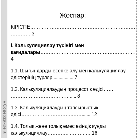
Жоспар:
КІРІСПЕ…………………………………………………………
………… 3
I. Калькуляциялау түсінігі мен
қағидалары
………………………………………………………
4
1.1. Шығындарды есепке алу мен калькуляциялау
әдістерінің түрлері................ 7
1.2. Калькуляциялаудың процесстік әдісі…….
………………………………..... 8
►Содержание►
1.3. Калькуляциялаудың тапсырыстық
әдісі………………………….……....... 12
1.4. Толық және толық емес өзіндік құнды
калькуляциялау…………..……….… 16