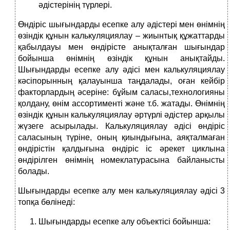
әдістерінің түрлері.
Өндіріс шығындарды есепке алу әдістері мен өнімнің
өзіндік құнын калькуляциялау – жиынтық құжаттарды
қабылдауы мен өндірісте анықталған шығындар
бойынша өнімнің өзіндік құнын анықтайды.
Шығындарды есепке алу әдісі мен калькуляциялау
кәсіпорынның қалауынша таңдалады, оған кейбір
факторлардың әсеріне: бұйым саласы,технологияны
қолдану, өнім ассортименті және т.б. жатады. Өнімнің
өзіндік құнын калькуляциялау әртүрлі әдістер арқылы
жүзеге асырылады. Калькуляциялау әдісі өндіріс
саласының түріне, оның қиындығына, аяқталмаған
өндірістін қалдығына өндіріс іс әрекет циклына
өндірілген өнімнің номеклатурасына байланысты
болады.
Шығындарды есепке алу мен калькуляциялау әдісі 3
топқа бөлінеді:
Шығындарды есепке алу объектісі бойынша: