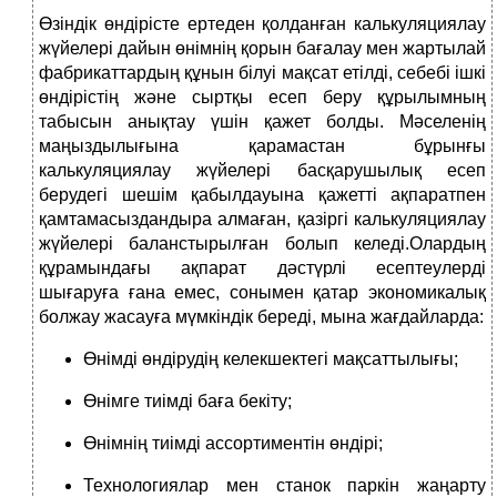
Өзіндік өндірісте ертеден қолданған калькуляциялау
жүйелері дайын өнімнің қорын бағалау мен жартылай
фабрикаттардың құнын білуі мақсат етілді, себебі ішкі
өндірістің және сыртқы есеп беру құрылымның
табысын анықтау үшін қажет болды. Мәселенің
маңыздылығына қарамастан бұрынғы
калькуляциялау жүйелері басқарушылық есеп
берудегі шешім қабылдауына қажетті ақпаратпен
қамтамасыздандыра алмаған, қазіргі калькуляциялау
жүйелері баланстырылған болып келеді.Олардың
құрамындағы ақпарат дәстүрлі есептеулерді
шығаруға ғана емес, сонымен қатар экономикалық
болжау жасауға мүмкіндік береді, мына жағдайларда:
Өнімді өндірудің келекшектегі мақсаттылығы;
Өнімге тиімді баға бекіту;
Өнімнің тиімді ассортиментін өндірі;
Технологиялар мен станок паркін жаңарту