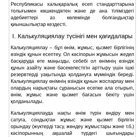
Республикасы халықаралық есеп стандарттарына
толығымен көшкендіктен және де ана тіліміздегі
әдебиеттері аз көлемінде болғандықтар
қиыншылықтар кездесті.
I. Калькуляциялау түсінігі мен қағидалары
Калькуляциялау – бұл өнім, жұмыс, қызмет бірлігінің
өзіндік құнын есептеу. Ол кәсіпорын жұмысын жедел
басқаруда өте маңызды, себебі ол өнімнің өзіндік
құнын азайту және бәсекелестігін арттыру үшін ішкі
резервтерді уақытында қолдануға мүмкіндік береді.
Калькуляциялау өнімнің өзіндік құнын жоспарлау мен
олардың нарықтағы сұранысын есепке ала отырып,
өнім, жұмыс және қызмет бағасын бекіту үшін
қолданылады.
Калькуляциялауда нақты өнім түрін өндіру мен
сатуға, сондықтан жұмыс және қызмет бірлігін
орындау (жүктерді тасу, жөндеу жұмыстары және т.б.)
кәсіпорынның ақшалай түрдегі шығындары