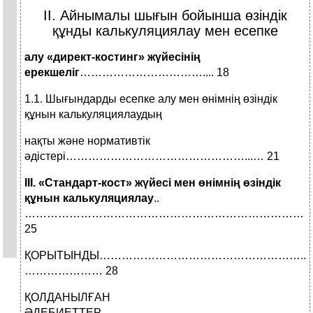
II. Айнымалы шығын бойынша өзіндік
құнды калькуляциялау мен есепке
алу «директ-костинг» жүйесінің
ерекшеліг
…………………………….... 18
1.1. Шығындарды есепке алу мен өнімнің өзіндік
құнын калькуляциялаудың
нақты және нормативтік
әдістері…………………………………………...… 21
III. «Стандарт-кост» жүйесі мен өнімнің өзіндік
құнын калькуляциялау
..
…………………………………………………………………
25
ҚОРЫТЫНДЫ………………………………………………....
………………… 28
ҚОЛДАНЫЛҒАН
ӘДЕБИЕТТЕР……………………………………………….