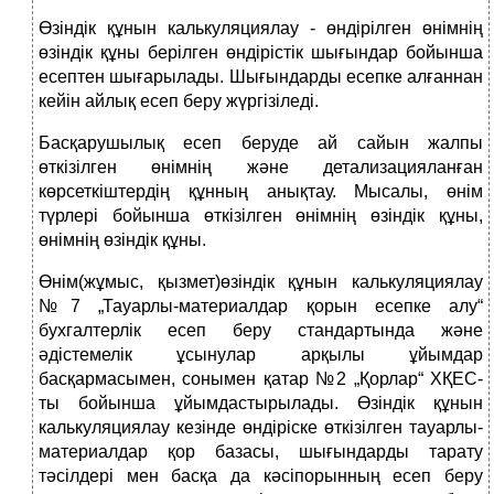
Өзіндік құнын калькуляциялау - өндірілген өнімнің
өзіндік құны берілген өндірістік шығындар бойынша
есептен шығарылады. Шығындарды есепке алғаннан
кейін айлық есеп беру жүргізіледі.
Басқарушылық есеп беруде ай сайын жалпы
өткізілген өнімнің және детализацияланған
көрсеткіштердің құнның анықтау. Мысалы, өнім
түрлері бойынша өткізілген өнімнің өзіндік құны,
өнімнің өзіндік құны.
Өнім(жұмыс, қызмет)өзіндік құнын калькуляциялау
№7 „Тауарлы-материалдар қорын есепке алу“
бухгалтерлік есеп беру стандартында және
әдістемелік ұсынулар арқылы ұйымдар
басқармасымен, сонымен қатар №2 „Қорлар“ ХҚЕС-
ты бойынша ұйымдастырылады. Өзіндік құнын
калькуляциялау кезінде өндіріске өткізілген тауарлы-
материалдар қор базасы, шығындарды тарату
тәсілдері мен басқа да кәсіпорынның есеп беру