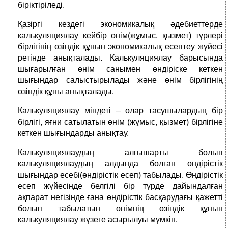
біріктіріледі.
Қазіргі кездегі экономикалық әдебиеттерде
калькуляциялау кейбір өнім(жұмыс, қызмет) түрлері
бірлігінің өзіндік құнын экономикалық есептеу жүйесі
ретінде анықталады. Калькуляциялау барысында
шығарылған өнім санымен өндіріске кеткен
шығындар салыстырылады және өнім бірлігінің
өзіндік құны анықталады.
Калькуляциялау міндеті – олар тасушылардың бір
бірлігі, яғни сатылатын өнім (жұмыс, қызмет) бірлігіне
кеткен шығындарды анықтау.
Калькуляциялаудың алғышарты болып
калькуляциялаудың алдында болған өндірістік
шығындар есебі(өндірістік есеп) табылады. Өндірістік
есеп жүйесінде белгілі бір түрде дайындалған
ақпарат негізінде ғана өндірістік басқарудағы қажетті
болып табылатын өнімнің өзіндік құнын
калькуляциялау жүзеге асырылуы мүмкін.