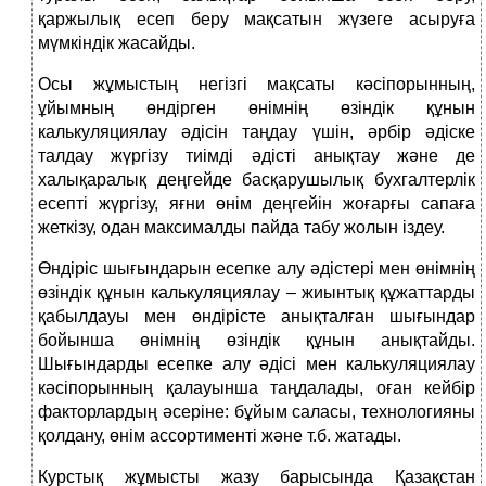
қаржылық есеп беру мақсатын жүзеге асыруға
мүмкіндік жасайды.
Осы жұмыстың негізгі мақсаты кәсіпорынның,
ұйымның өндірген өнімнің өзіндік құнын
калькуляциялау әдісін таңдау үшін, әрбір әдіске
талдау жүргізу тиімді әдісті анықтау және де
халықаралық деңгейде басқарушылық бухгалтерлік
есепті жүргізу, яғни өнім деңгейін жоғарғы сапаға
жеткізу, одан максималды пайда табу жолын іздеу.
Өндіріс шығындарын есепке алу әдістері мен өнімнің
өзіндік құнын калькуляциялау – жиынтық құжаттарды
қабылдауы мен өндірісте анықталған шығындар
бойынша өнімнің өзіндік құнын анықтайды.
Шығындарды есепке алу әдісі мен калькуляциялау
кәсіпорынның қалауынша таңдалады, оған кейбір
факторлардың әсеріне: бұйым саласы, технологияны
қолдану, өнім ассортименті және т.б. жатады.
Курстық жұмысты жазу барысында Қазақстан