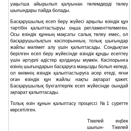
уақытша айырылып қалуынан төлемдерді төлеу
шығындары пайда болады.
Басқарушылық есеп беру жүйесі арқылы өзіндік құн
тәртібін қалыптастыруы оңша регламенттелмеген.
Осы өзіндік құнның мақсаты салық төлеу емес, ол
басқарушылықтын кәсіпорынның толық шығындар
жайлы мәлімет алу үшін қалыптасады. Сондықтан
берілген есеп беру жүйесінде өзіндік құнды есептеу
үшін әртүрлі әдістер қолдануы мүмкін. Кәсіпорынға
өзінің шығындарын басқаруға маңызды болып келеді,
ол өнімнің өзіндік қалыптастыруға әсер етеді, яғни
оған өзіндік құн жайлы нақты ақпарат қажет.
Басқарушылық бухгалтерлік есеп жүйесінде оындай
ақпарат қалыптасады.
Толық өзін құнын қалыптасу процессі №1 суретте
көрсетілген.
Тікелей еңбек
шығын- Тікелей