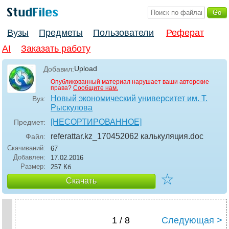
Вузы
Предметы
Пользователи
Реферат
AI
Заказать работу
Upload
Добавил:
Опубликованный материал нарушает ваши авторские
права?
Сообщите нам.
Новый экономический университет им. Т.
Вуз:
Рыскулова
[НЕСОРТИРОВАННОЕ]
Предмет:
referattar.kz_170452062 калькуляция
.doc
Файл:
Скачиваний:
67
Добавлен:
17.02.2016
Размер:
257 Кб
☆
Скачать
1 / 8
Следующая >