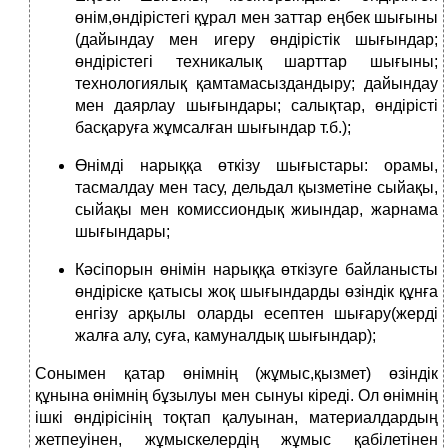
өнім,өндірістегі құрал мен заттар еңбек шығыны
(дайындау мен игеру өндірістік шығындар;
өндірістегі техникалық шарттар шығыны;
технологиялық қамтамасыздандыру; дайындау
мен даярлау шығындары; салықтар, өндірісті
басқаруға жұмсалған шығындар т.б.);
Өнімді нарыққа өткізу шығыстары: орамы,
тасмалдау мен тасу, дельдал қызметіне сыйақы,
сыйақы мен комиссиондық жиындар, жарнама
шығындары;
Кәсіпорын өнімін нарыққа өткізуге байланысты
өндіріске қатысы жоқ шығындарды өзіндік құнға
енгізу арқылы оларды есептен шығару(жерді
жалға алу, суға, камуналдық шығындар);
Сонымен қатар өнімнің (жұмыс,қызмет) өзіндік
құнына өнімнің бұзылуы мен сынуы кіреді. Ол өнімнің
ішкі өндірісінің тоқтап қалуынан, материалдардың
жетпеуінен, жұмыскелердің жұмыс қабілетінен