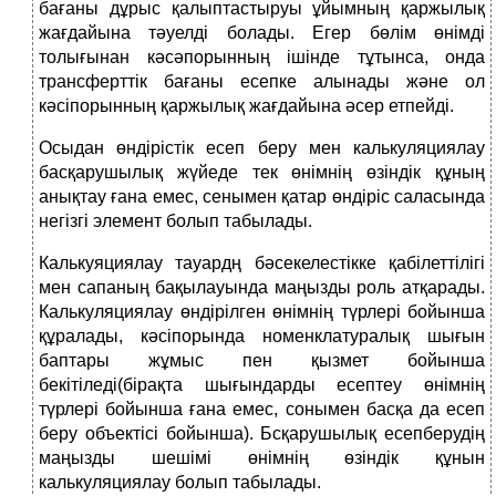
бағаны дұрыс қалыптастыруы ұйымның қаржылық
жағдайына тәуелді болады. Егер бөлім өнімді
толығынан кәсәпорынның ішінде тұтынса, онда
трансферттік бағаны есепке алынады және ол
кәсіпорынның қаржылық жағдайына әсер етпейді.
Осыдан өндірістік есеп беру мен калькуляциялау
басқарушылық жүйеде тек өнімнің өзіндік құның
анықтау ғана емес, сенымен қатар өндіріс саласында
негізгі элемент болып табылады.
Калькуяциялау тауардң бәсекелестікке қабілеттілігі
мен сапаның бақылауында маңызды роль атқарады.
Калькуляциялау өндірілген өнімнің түрлері бойынша
құралады, кәсіпорында номенклатуралық шығын
баптары жұмыс пен қызмет бойынша
бекітіледі(бірақта шығындарды есептеу өнімнің
түрлері бойынша ғана емес, сонымен басқа да есеп
беру объектісі бойынша). Бсқарушылық есепберудің
маңызды шешімі өнімнің өзіндік құнын
калькуляциялау болып табылады.