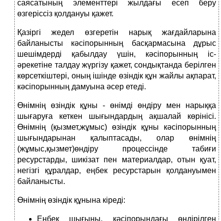
саясатының элементтері жылдағы есеп беру
өзгеріссіз қолдануы қажет.
Қазіргі жедел өзгеретін нарық жағдайларына
байланысты кәсіпорынның басқармасына дұрыс
шешімдерді қабылдау үшін, кәсіпорынның іс-
әрекетіне талдау жүргізу қажет, сондықтанда берілген
көрсеткіштері, оның ішінде өзіндік құн жайлы ақпарат,
кәсіпорынның дамуына әсер етеді.
Өнімнің өзіндік құны - өнімді өндіру мен нарыққа
шығаруға кеткен шығындардың ақшалай көрінісі.
Өнімнің (қызмет,жұмыс) өзіндік құны кәсіпорынның
шығындарынан қалыптасады, олар өнімнің
(жұмыс,қызмет)өндіру процессінде табиғи
ресурстарды, шикізат пен материалдар, отын қуат,
негізгі құралдар, еңбек ресурстарын қолдануымен
байланысты.
Өнімнің өзіндік құнына кіреді:
Еңбек шығыны, кәсіпорындағы өндірілген