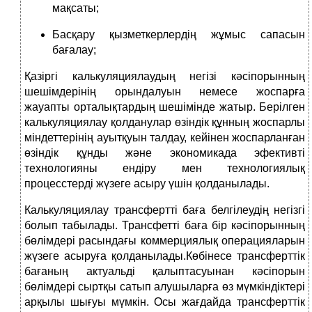
мақсаты;
Басқару қызметкерлердің жұмыс сапасын
бағалау;
Қазіргі калькуляциялаудың негізі кәсіпорынның
шешімдерінің орындалуын немесе жоспарға
жауапты орталықтардың шешімінде жатыр. Берілген
калькуляциялау қолданулар өзіндік құнның жоспарлы
міндеттерінің ауытқуын талдау, кейінен жоспарланған
өзіндік құнды және экономикада эфективті
технологияны ендіру мен технологиялық
процесстерді жүзеге асыру үшін қолданылады.
Калькуляциялау трансфертті баға белгілеудің негізгі
болып табылады. Трансфетті баға бір кәсіпорынның
бөлімдері расындағы коммерциялық операцияларын
жүзеге асыруға қолданылады.Көбінесе трансферттік
бағаның актуальді қалыптасуынан кәсіпорын
бөлімдері сыртқы сатып алушыларға өз мүмкіндіктері
арқылы шығуы мүмкін. Осы жағдайда трансферттік