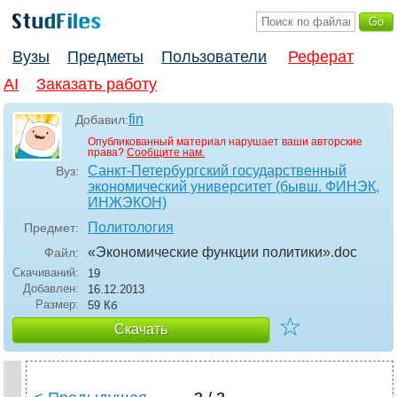
Вузы
Предметы
Пользователи
Реферат
AI
Заказать работу
fin
Добавил:
Опубликованный материал нарушает ваши авторские
права?
Сообщите нам.
Санкт-Петербургский государственный
Вуз:
экономический университет (бывш. ФИНЭК,
ИНЖЭКОН)
Политология
Предмет:
«Экономические функции политики»
.doc
Файл:
Скачиваний:
19
Добавлен:
16.12.2013
Размер:
59 Кб
☆
Скачать