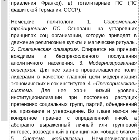
правления Франко)), в) тоталитарные ПС (ПС
фашитской Германии, СССР).
Немецкие политологи: 1.
Современные
традиционные ПС.
Основаны на устаревших
принципах соц организации, которую приводят в
движение религиозные культы и магические ритуалы.
2.
Статическая олигархия.
Опирается на принцип
вождизма и беспрекословного послушания
аполитичного населения. 3.
Модернизированная
олигархия.
Для нее хар-но провозглашение полит
лидерами в качестве главной цели модернизация
экономических и сок институтов. 4.
«Преторианская»
система.
Для нее хар-н низкий уровень
институционализации при постоянно растущих
претензиях социальных групп, партий, объединений
на признание и утверждение. Во главе нах-ся не
конкретное прав-во с определенной п-кой, а
абстракто выраженный личный или групповой
интерес, возведенный в принцип как «общее благо».
5.
Система мобилизации.
Немногочисленная