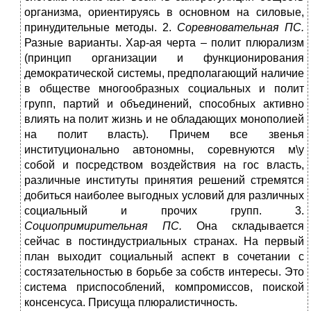
организма, ориентируясь в основном на силовые,
принудительные методы. 2.
Соревновательная ПС.
Разные варианты. Хар-ая черта – полит плюрализм
(принцип организации и функционирования
демократической системы, предполагающий наличие
в обществе многообразных социальных и полит
групп, партий и объединений, способных активно
влиять на полит жизнь и не обладающих монополией
на полит власть). Причем все звенья
институционально автономны, соревнуются м\у
собой и посредством воздействия на гос власть,
различные институты принятия решений стремятся
добиться наиболее выгодных условий для различных
социальный и прочих групп. 3.
Социопримирительная ПС.
Она складывается
сейчас в постиндустриальных странах. На первый
план выходит социальный аспект в сочетании с
состязательностью в борьбе за собств интересы. Это
система приспособлений, компромиссов, поиской
консенсуса. Присуща плюралистичность.