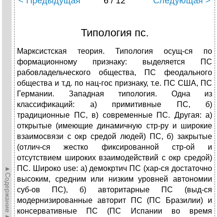
< Предыдущая
6 / 12
Следующая >
Типология пс.
Марксистская теория. Типология осущ-ся по
формационному признаку: выделяется ПС
рабовладельческого общества, ПС феодального
общества и т.д. по нац-гос признаку, т.е. ПС США, ПС
Германии. Западная типология. Одна из
классификаций: а) примитивные ПС, б)
традиционные ПС, в) современные ПС. Другая: а)
открытые (имеющие динамичную стр-ру и широкие
взаимосвязи с окр средой людей) ПС, б) закрытые
(отлич-ся жестко фиксированной стр-ой и
отсутствием широких взаимодействий с окр средой)
ПС. Широко use: а) демокртич ПС (хар-ся достаточно
►Содержание►
высоким, средним или низким уровней автономии
суб-ов ПС), б) авторитарные ПС (выд-ся
модернизированные авторит ПС (ПС Бразилии) и
консервативные ПС (ПС Испании во время