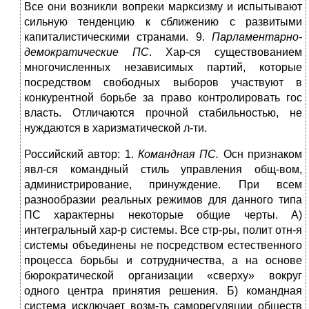
Все они возникли вопреки марксизму и испытывают
сильную тенденцию к сближению с развитыми
капиталистическими странами. 9.
Парламентарно-
демократические ПС
. Хар-ся существованием
многочисленных независимых партий, которые
посредством свободных выборов участвуют в
конкурентной борьбе за право контролировать гос
власть. Отличаются прочной стабильностью, не
нуждаются в харизматической л-ти.
Российский автор: 1.
Командная ПС.
Осн признаком
явл-ся командный стиль управления общ-вом,
администрирование, принуждение. При всем
разнообразии реальных режимов для данного типа
ПС характерны некоторые общие черты. А)
интегральный хар-р системы. Все стр-ры, полит отн-я
системы объединены не посредством естественного
процесса борьбы и сотрудничества, а на основе
бюрократической организации «сверху» вокруг
одного центра принятия решения. Б) командная
система исключает возм-ть саморегуляции обществ