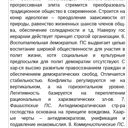
прогрессивная элита стремится преобразовать
традиционное общество в современное. Строится на
конкр идеологии – преодоление зависимости от
природы, равенство жизненных шансов членов общ-
ва, обеспечение солидарности и т.д. Наверху гос
иерархии действует принцип строгой организации. 6.
Воспитательная демократия.
ПС выдвигает целью
воспитание широкой общественности для участия в
полит жизни, хотя социальные и культурные
предпосылки для полит демократии отсутствуют. С
хар-ся высоко развитым правосознанием граждан и
обеспечением демократических свобод. Отличается
стабильностью. Конфликты регулируются не на
вертикальном, а на горизонтальном уровне.
Легитимность базируется на переплетении
рациональных и харизматических эл-ов. 7.
Фашистские ПС.
Антидемократическая стр-ра
господства основана на принципе вождизма. Хаар-
ые черты – антидемократизм, унификация и
подавление инакомыслия. 8.
Коммунистические ПС.