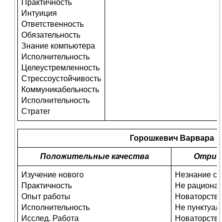
Практичность
Интуиция
Ответственность
Обязательность
Знание компьютера
Исполнительность
Целеустремленность
Стрессоустойчивость
Коммуникабельность
Исполнительность
Стратег
Горошкевич Варвара
Положительные качества
Отриц
Изучение нового
Незнание ст
Практичность
Не рациона
Опыт работы
Новаторство
Исполнительность
Не пунктуал
Исслед. Работа
Новаторств