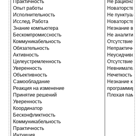
Практичность
Не рациона
Опыт работы
Новаторство
Исполнительность
Не пунктуал
Исслед. Работа
Новаторств
Знание компьютера
Незнание вы
Бескомпромиссность
Не аналитич
Коммуникабельность
Отсутствие 
Обязательность
Непрактично
Активность
Неусидчиво
Целеустремленность
Отсутствие 
Уверенность
Невнимател
Объективность
Нечеткость
Самообладание
Незнание ко
Реакция на изменение
программир
Принятие решений
Плохая пам
Уверенность
Координатор
Бесконфликтность
Коммуникабельность
Практичность
Интуиция