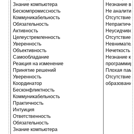
Знание компьютера
Незнание вы
Бескомпромиссность
Не аналитич
Коммуникабельность
Отсутствие 
Обязательность
Непрактично
Активность
Неусидчиво
Целеустремленность
Отсутствие 
Уверенность
Невнимател
Объективность
Нечеткость
Самообладание
Незнание ко
Реакция на изменение
программир
Принятие решений
Плохая пам
Уверенность
Отсутствие 
Координатор
образовани
Бесконфликтность
Коммуникабельность
Практичность
Интуиция
Ответственность
Обязательность
Знание компьютера