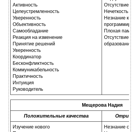
Активность
Отсутствие 
Целеустремленность
Нечеткость
Уверенность
Незнание ко
Объективность
программир
Самообладание
Плохая пам
Реакция на изменение
Отсутствие 
Принятие решений
образовани
Уверенность
Координатор
Бесконфликтность
Коммуникабельность
Практичность
Интуиция
Руководитель
Мещерова Надия
Положительные качества
Отриц
Изучение нового
Незнание ст