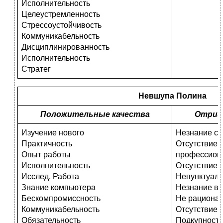
Исполнительность
Целеустремленность
Стрессоустойчивость
Коммуникабельность
Дисциплинированность
Исполнительность
Стратег
Невшупа Полина
Положительные качества
Отриц
Изучение нового
Незнание ст
Практичность
Отсутствие 
Опыт работы
профессион
Исполнительность
Отсутствие 
Исслед. Работа
Непунктуаль
Знание компьютера
Незнание вы
Бескомпромиссность
Не рациона
Коммуникабельность
Отсутствие 
Обязательность
Подкупность