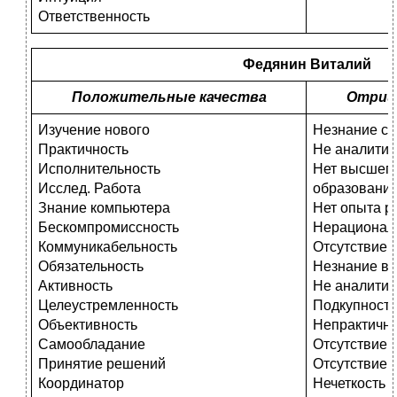
Ответственность
Федянин Виталий
Положительные качества
Отриц
Изучение нового
Незнание ст
Практичность
Не аналитик
Исполнительность
Нет высшег
Исслед. Работа
образовани
Знание компьютера
Нет опыта р
Бескомпромиссность
Нерационал
Коммуникабельность
Отсутствие 
Обязательность
Незнание вы
Активность
Не аналитич
Целеустремленность
Подкупность
Объективность
Непрактично
Самообладание
Отсутствие 
Принятие решений
Отсутствие 
Координатор
Нечеткость