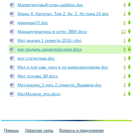
Маркетинговый-план-шаблон.doc
8
Маркс К. Капитал. Том 2. Кн. 2. Из тома 24.doc
2
маркуша(2).doc
5
Маршрутизаторы в сетях ЭВМ.docx
12
Мат анализ 1 семестр 2016 г.doc
1
мат модель характеристики.docx
8
мат статистика.doc
3
Мат-л для сам. изуч-я по микроэкономике.doc
9
Мат. основы ЗИ.docx
1
Мат.анализ_1 курс 2 семестр_Вшивков.doc
2
Мат.Модели_lms.docx
1
Помощь
Обратная связь
Вопросы и предложения