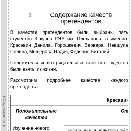
Содержание качеств
претендентов
В качестве претендентов были выбраны пять
студентов 3 курса РЭУ им. Плеханова, а именно:
Красавин Данила, Горошкевич Варвара, Невшупа
Полина, Мещерова Надия, Федянин Виталий
Положительные и отрицательные качества студентов
были взяты из жизни.
Рассмотрим подробнее качества каждого
претендента:
►Содержание►
Красавин
Положительные
Отр
качества
Изучение нового
Незнание вычислительной те