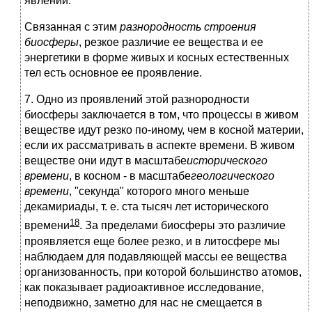
явлений.
Связанная с этим
разнородность строения
биосферы
, резкое различие ее вещества и ее
энергетики в форме живых и косных естественных
тел есть основное ее проявление.
7. Одно из проявлений этой разнородности
биосферы заключается в том, что процессы в живом
веществе идут резко по-иному, чем в косной материи,
если их рассматривать в аспекте времени. В живом
веществе они идут в масштабе
исторического
времени
, в косном - в масштабе
геологического
времени
, "секунда" которого много меньше
декамириады, т. е. ста тысяч лет исторического
18
времени
. За пределами биосферы это различие
проявляется еще более резко, и в литосфере мы
наблюдаем для подавляющей массы ее вещества
организованность, при которой большинство атомов,
как показывает радиоактивное исследование,
неподвижно, заметно для нас не смещается в