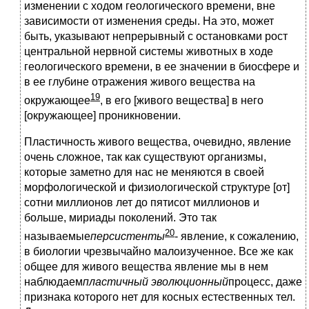
изменении с ходом геологического времени, вне
зависимости от изменения среды. На это, может
быть, указывают непрерывный с остановками рост
центральной нервной системы животных в ходе
геологического времени, в ее значении в биосфере и
в ее глубине отражения живого вещества на
19
окружающее
, в его [живого вещества] в него
[окружающее] проникновении.
Пластичность живого вещества, очевидно, явление
очень сложное, так как существуют организмы,
которые заметно для нас не меняются в своей
морфологической и физиологической структуре [от]
сотни миллионов лет до пятисот миллионов и
больше, мириады поколений. Это так
20
называемые
персистенты
- явление, к сожалению,
в биологии чрезвычайно малоизученное. Все же как
общее для живого вещества явление мы в нем
наблюдаем
пластичный эволюционный
процесс, даже
признака которого нет для косных естественных тел.