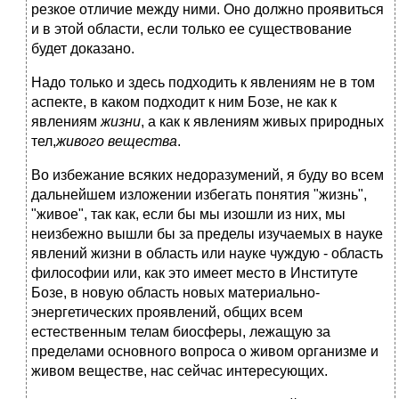
резкое отличие между ними. Оно должно проявиться
и в этой области, если только ее существование
будет доказано.
Надо только и здесь подходить к явлениям не в том
аспекте, в каком подходит к ним Бозе, не как к
явлениям
жизни
, а как к явлениям живых природных
тел,
живого вещества
.
Во избежание всяких недоразумений, я буду во всем
дальнейшем изложении избегать понятия "жизнь",
"живое", так как, если бы мы изошли из них, мы
неизбежно вышли бы за пределы изучаемых в науке
явлений жизни в область или науке чуждую - область
философии или, как это имеет место в Институте
Бозе, в новую область новых материально-
энергетических проявлений, общих всем
естественным телам биосферы, лежащую за
пределами основного вопроса о живом организме и
живом веществе, нас сейчас интересующих.