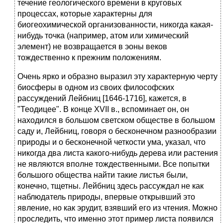
течение геологического времени в круговых
процессах, которые характерны для
биогеохимической организованности, никогда какая-
нибудь точка (например, атом или химический
элемент) не возвращается в эоны веков
тождественно к прежним положениям.
Очень ярко и образно выразил эту характерную черту
биосферы в одном из своих философских
рассуждений Лейбниц [1646-1716], кажется, в
"Теодицее". В конце XVII в., вспоминает он, он
находился в большом светском обществе в большом
саду и, Лейбниц, говоря о бесконечном разнообразии
природы и о бесконечной четкости ума, указал, что
никогда два листа какого-нибудь дерева или растения
не являются вполне тождественными. Все попытки
большого общества найти такие листья были,
конечно, тщетны. Лейбниц здесь рассуждал не как
наблюдатель природы, впервые открывший это
явление, но как эрудит, взявший его из чтения. Можно
проследить, что именно этот пример листа появился