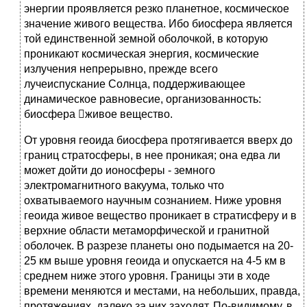
энергии проявляется резко планетное, космическое
значение живого вещества. Ибо биосфера является
той единственной земной оболочкой, в которую
проникают космическая энергия, космические
излучения непрерывно, прежде всего
лучеиспускание Солнца, поддерживающее
динамическое равновесие, организованность:
биосфера живое вещество.
От уровня геоида биосфера протягивается вверх до
границ стратосферы, в нее проникая; она едва ли
может дойти до ионосферы - земного
электромагнитного вакуума, только что
охватываемого научным сознанием. Ниже уровня
геоида живое вещество проникает в стратисферу и в
верхние области метаморфической и гранитной
оболочек. В разрезе планеты оно подымается на 20-
25 км выше уровня геоида и опускается на 4-5 км в
среднем ниже этого уровня. Границы эти в ходе
времени меняются и местами, на небольших, правда,
протяжениях, далеко за них заходят. По-видимому, в