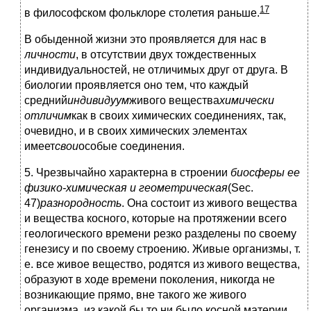
17
в философском фольклоре столетия раньше.
В обыденной жизни это проявляется для нас в
личности
, в отсутствии двух тождественных
индивидуальностей, не отличимых друг от друга. В
биологии проявляется оно тем, что каждый
средний
индивидуум
живого вещества
химически
отличим
как в своих химических соединениях, так,
очевидно, и в своих химических элементах
имеет
свои
особые соединения.
5. Чрезвычайно характерна в строении
биосферы ее
физико-химическая и геометрическая
(Sec.
47)
разнородность
. Она состоит из живого вещества
и вещества косного, которые на протяжении всего
геологического времени резко разделены по своему
генезису и по своему строению. Живые организмы, т.
е. все живое вещество, родятся из живого вещества,
образуют в ходе времени поколения, никогда не
возникающие прямо, вне такого же живого
организма, из какой бы то ни было косной материи