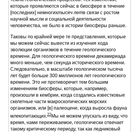
которые проявляются сейчас в биосфере в течение
[последних] немногих
тысяч лет
в связи с ростом
научной мысли и социальной деятельности
человечества, не было в истории биосферы раньше.
Таковы по крайней мере те представления, которые
мы можем сейчас вывести из изучения хода
эволюции организмов в течение геологического
времени. Для геологического времени декамириада
много меньше, чем секунда исторического времени.
Следовательно, в масштабе геологическом тысяча
лет будет больше 300 миллионов лет геологического
времени. Это не противоречит тем большим
изменениям биосферы, которые, например,
произошли в кембрии, когда создались известковые
скелетные части макроскопических морских
организмов, или [в] палеоцене, когда выросла фауна
22
млекопитающих.
Мы не можем упускать из виду, что
время, нами переживаемое, геологически отвечает
такому критическому периоду, так как ледниковый