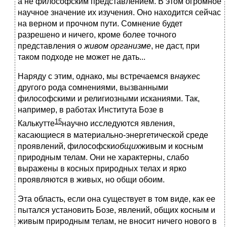
а не философским представлением. В этом огромное
научное значение их изучения. Оно находится сейчас
на верном и прочном пути. Сомнение будет
разрешено и ничего, кроме более точного
представления о
живом организме
, не даст, при
таком подходе не может не дать...
Наряду с этим, однако, мы встречаемся в
науке
с
другого рода сомнениями, вызванными
философскими и религиозными исканиями. Так,
например, в работах Института Бозе в
15
Калькутте
научно исследуются явления,
касающиеся в материально-энергетической среде
проявлений, философски
общих
живым и косным
природным телам. Они не характерны, слабо
выражены в косных природных телах и ярко
проявляются в живых, но общи обоим.
Эта область, если она существует в том виде, как ее
пытался установить Бозе, явлений, общих косным и
живым природным телам, не вносит ничего нового в