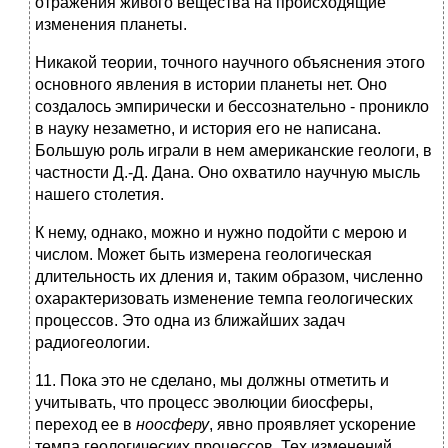
отражения живого вещества на происходящие
изменения планеты.
Никакой теории, точного научного объяснения этого
основного явления в истории планеты нет. Оно
создалось эмпирически и бессознательно - проникло
в науку незаметно, и история его не написана.
Большую роль играли в нем американские геологи, в
частности Д.-Д. Дана. Оно охватило научную мысль
нашего столетия.
К нему, однако, можно и нужно подойти с мерою и
числом. Может быть измерена геологическая
длительность их дления и, таким образом, численно
охарактеризовать изменение темпа геологических
процессов. Это одна из ближайших задач
радиогеологии.
11. Пока это не сделано, мы должны отметить и
учитывать, что процесс эволюции биосферы,
переход ее в
ноосферу
, явно проявляет ускорение
темпа геологических процессов. Тех изменений,