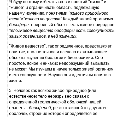
Я буду поэтому избегать слов и понятий "жизнь" и
"живое" и ограничивать область, подлежащую
нашему изучению, понятиями
"живого природного
тела"
и
"живого вещества".
Каждый живой организм
в
биосфере
- природный объект - есть живое природное
тело.
Живое вещество биосферы есть совокупность
живых организмов, в ней живущих
.
"Живое вещество", так определенное, представляет
понятие, вполне точное и всецело охватывающее
объекты изучения биологии и биогеохимии. Оно
простое, ясное и никаких недоразумений вызывать
не может. Мы изучаем в науке только живой организм
и его совокупности. Научно они идентичны понятию
жизни.
3. Человек как всякое живое природное (или
естественное) тело неразрывно связан с
определенной геологической оболочкой нашей
планеты -
биосферой
, резко отличной от других ее
оболочек, строение которой определяется ее