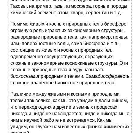
Таковы, например, газы, атмосфера, горные породы,
химический элемент, атом, кварц, серпентин и т. д.
Помимо живых и косных природных тел в биосфере
огромную роль играют их закономерные структуры,
разнородные природные тела, как, например, почвы,
илы, поверхностные воды, сама биосфера и т. п.,
состоящие из живых и косных природных тел,
одновременно сосуществующих, образующих
сложные закономерные косно-живые структуры. Эти
сложные природные тела я буду называть
биокосными
природными телами. Сама
биосфера
есть
сложное планетное биокосное природное тело.
Различие между живыми и косными природными
телами так велико, как мы это увидим в дальнейшем,
что переход одних в другие в земных процессах
никогда и нигде не наблюдается; нигде и никогда мы с
ним в научной работе не встречаемся. Как мы
увидим, он глубже нам известных физико-химических