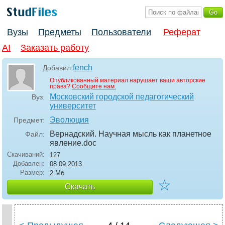
Вузы
Предметы
Пользователи
Реферат
AI
Заказать работу
fench
Добавил:
Опубликованный материал нарушает ваши авторские
права?
Сообщите нам.
Московский городской педагогический
Вуз:
университет
Эволюция
Предмет:
Вернадский. Научная мысль как планетное
Файл:
явление
.doc
Скачиваний:
127
Добавлен:
08.09.2013
Размер:
2 Мб
☆
Скачать