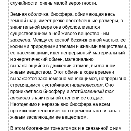
случайности, очень малой вероятности.
Земная оболочка, биосфера, обнимающая весь
земной шар, имеет резко обособленные размеры, в
значительной мере она обусловливается
существованием в ней живого вещества - им
заселена
. Между ее косной безжизненной частью, ее
косными природными телами и живыми веществами,
ее населяющими, идет непрерывный материальный
и энергетический обмен, материально
выражающийся в движении атомов, вызванном
живым веществом. Этот обмен в ходе времени
выражается закономерно меняющимся, непрерывно
стремящимся к устойчивости
равновесием
. Оно
проникает всю биосферу, и этот
биогенный ток
атомов
в значительной степени ее создает.
Неотделимо и неразрывно биосфера на всем
протяжении геологического времени так связана с
живым заселяющим ее веществом.
В этом биогенном токе атомов и в связанной с ним