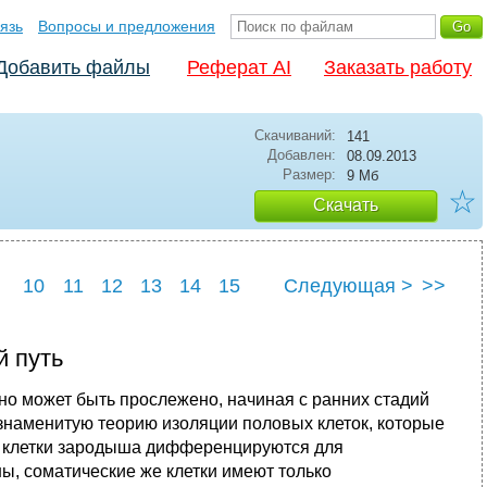
язь
Вопросы и предложения
Добавить файлы
Реферат AI
Заказать работу
Скачиваний:
141
Добавлен:
08.09.2013
Размер:
9 Мб
☆
Скачать
10
11
12
13
14
15
Следующая >
>>
22
23
24
25
 путь
о может быть прослежено, начиная с ранних стадий
знаменитую теорию изоляции половых клеток, которые
ие клетки зародыша дифференцируются для
ы, соматические же клетки имеют только