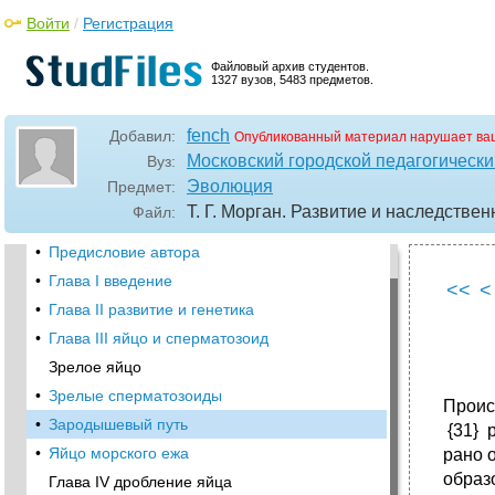
Войти
/
Регистрация
Файловый архив студентов.
1327 вузов, 5483 предметов.
fench
Добавил:
Опубликованный материал нарушает ва
Московский городской педагогически
Вуз:
Эволюция
Предмет:
Т. Г. Морган. Развитие и наследствен
Файл:
•
От издательства
•
Предисловие автора
•
Глава I введение
<<
<
•
Глава II развитие и генетика
•
Глава III яйцо и сперматозоид
Зрелое яйцо
•
Зрелые сперматозоиды
Проис
•
Зародышевый путь
{31} 
•
Яйцо морского ежа
рано 
образ
Глава IV дробление яйца