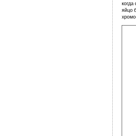
когда
яйцо 
хромо