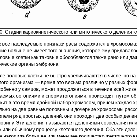
10. Стадии кариокинетического или митотического деления кл
к все наследуемые признаки расы содержатся в хромосомах в
чие больше не имеет того значения, которое ему придавало
оловые клетки как таковые обособляются также рано или д
ические органы эмбриона.
ле половые клетки не быстро увеличиваются в числе, но на
лого организма — время это весьма различно у разных форм
особенно у самцов, может продолжаться в течение всей жизн
аемых оогониями и сперматогониями, происходят путем обыч
жит в это время двойной набор хромосом, причем каждая 
льно на две равные половины и дочерние хромосомы расходя
рпели ряд простых делений, они проходят два особых деле
ловину. Эти деления называются делениями созревания или
у или обычному процессу клеточного деления. Оба эти деле
на накопила большее или меньшее количество желточного в