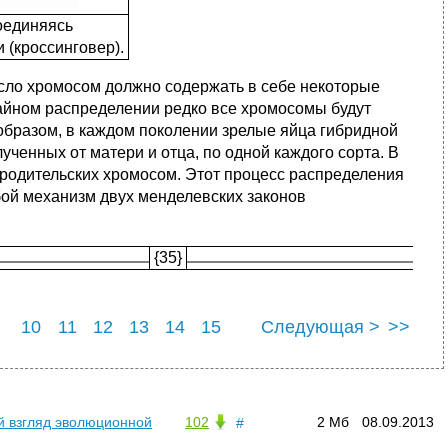
оединяясь
 (кроссинговер).
исло хромосом должно содержать в себе некоторые
чайном распределении редко все хромосомы будут
 образом, в каждом поколении зрелые яйца гибридной
ченных от матери и отца, по одной каждого сорта. В
ародительских хромосом. Этот процесс распределения
бой механизм двух менделевских законов
{35}
10
11
12
13
14
15
Следующая >
>>
22
23
24
25
ый взгляд эволюционной
102
2 Мб
08.09.2013
#