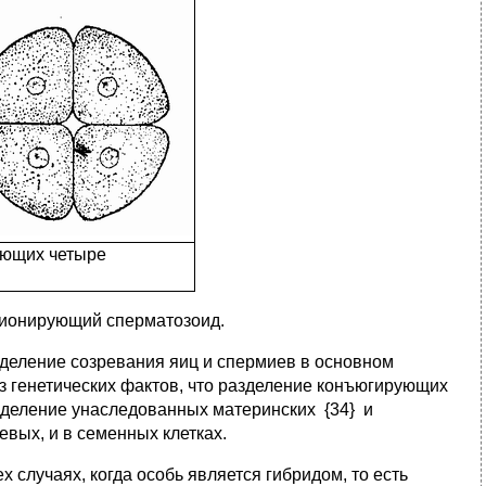
зующих четыре
ционирующий сперматозоид.
 деление созревания яиц и спермиев в основном
из генетических фактов, что разделение конъюгирующих
еделение унаследованных материнских {34} и
евых, и в семенных клетках.
х случаях, когда особь является гибридом, то есть