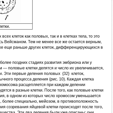
етки.
сех клеток как половых, так и в клетках тела, то это
сь Вейсманом. Тем не менее все же остается верным,
аже еще раньше других клеток, дифференцирующихся в
 более поздних стадиях развития эмбриона или у
 — половые клетки делятся и число их увеличивается,
и. Эти первые деления половых {32} клеток,
ного процесса деления (рис. 10). Каждая клетка
хромосома расщепляется при каждом делении
тся в разные клетки. После того, как половые клетки
ния, в одном из которых число хромосом уменьшается
, более специально, мейозом, в противоположность
ния созревания яйцевой клетки происходят после того,
ещества. Эти два деления были уже описаны: они