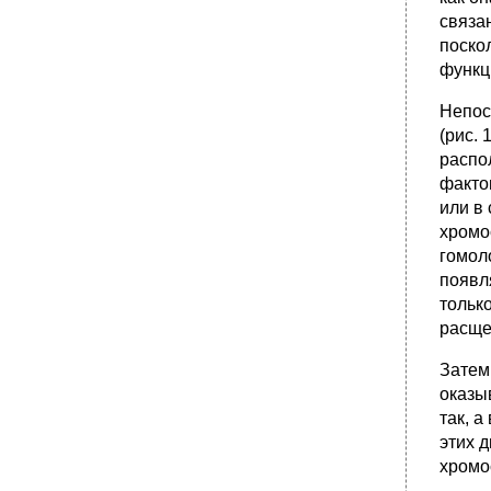
связа
поско
функц
Непос
(рис. 
распол
факто
или в
хромо
гомол
появл
тольк
расще
Затем 
оказы
так, а
этих д
хромо