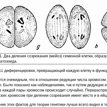
11. Два деления созревания (мейоз) семенной клетки, обра
атозоида.
сс диференцировки, превращающий каждую клетку в функ
тся очевидным, что в отношении редукции числа хромосом
о. Было показано как наблюдениями, так и путем дедукции 
в каждой пары хромосом происходит случайно. Перераспр
ских хромосом при делении созревания имеет место и в яйц
ие этих фактов для теории генетики лучше всего видно в те