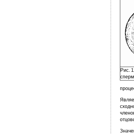
Рис. 
сперм
проце
Являе
сходн
члено
отцов
Значен