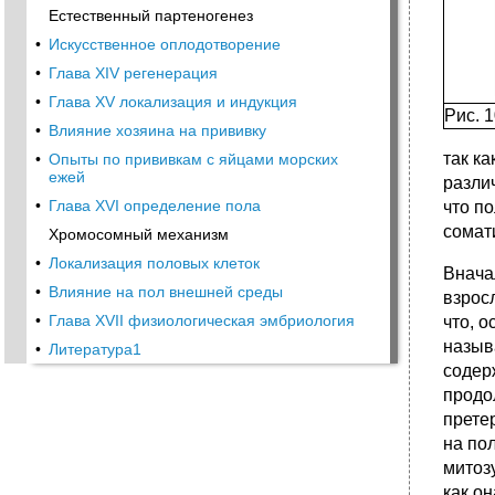
Естественный партеногенез
•
Искусственное оплодотворение
•
Глава XIV регенерация
•
Глава XV локализация и индукция
Рис. 
•
Влияние хозяина на прививку
так ка
•
Опыты по прививкам с яйцами морских
ежей
разли
•
Глава XVI определение пола
что п
сомат
Хромосомный механизм
•
Локализация половых клеток
Внача
•
Влияние на пол внешней среды
взрос
•
Глава XVII физиологическая эмбриология
что, 
назыв
•
Литература1
содер
продо
прете
на по
митоз
как о