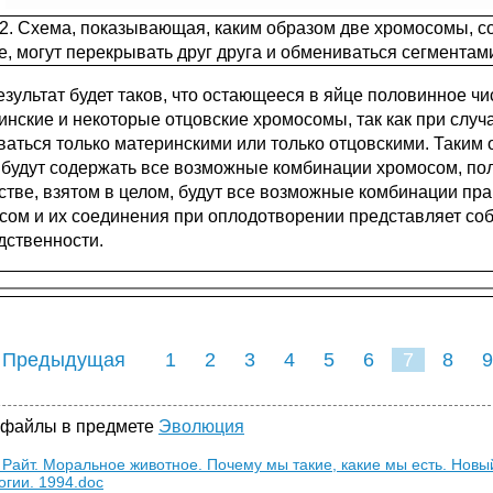
12. Схема, показывающая, каким образом две хромосомы, с
е, могут перекрывать друг друга и обмениваться сегментами
езультат будет таков, что остающееся в яйце половинное ч
инские и некоторые отцовские хромосомы, так как при слу
ваться только материнскими или только отцовскими. Таким
 будут содержать все возможные комбинации хромосом, полу
стве, взятом в целом, будут все возможные комбинации пр
сом и их соединения при оплодотворении представляет со
дственности.
 Предыдущая
1
2
3
4
5
6
7
8
9
16
17
18
19
20
21
 файлы в предмете
Эволюция
 Райт. Моральное животное. Почему мы такие, какие мы есть. Нов
огии. 1994.doc