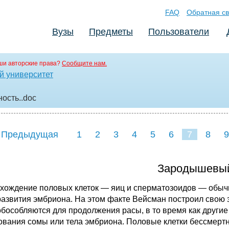
FAQ
Обратная св
Вузы
Предметы
Пользователи
ши авторские права?
Сообщите нам.
й университет
ность.
.doc
 Предыдущая
1
2
3
4
5
6
7
8
9
16
17
18
19
20
21
Зародышевый
хождение половых клеток — яиц и сперматозоидов — обычн
развития эмбриона. На этом факте Вейсман построил свою 
обособляются для продолжения расы, в то время как друг
ования сомы или тела эмбриона. Половые клетки бессмертн