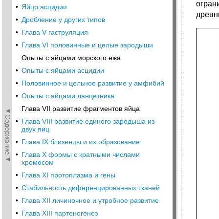
огран
•
Яйцо асцидии
древн
•
Дробление у других типов
•
Глава V гаструляция
•
Глава VI половинные и целые зародыши
Опыты с яйцами морского ежа
•
Опыты с яйцами асцидии
•
Половинное и цельное развитие у амфибий
•
Опыты с яйцами ланцетника
Глава VII развитие фрагментов яйца
◄Содержание◄
•
Глава VIII развитие единого зародыша из
двух яиц
•
Глава IX близнецы и их образование
•
Глава X формы с кратными числами
хромосом
•
Глава XI протоплазма и гены
•
Стабильность диференцированных тканей
•
Глава XII личиночное и утробное развитие
•
Глава XIII партеногенез