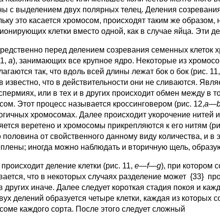
ны с выделением двух полярных телец. Деления созревания
льку это касается хромосом, происходят таким же образом, 
ионирующих клетки вместо одной, как в случае яйца. Эти д
редственно перед делением созревания семенных клеток х
11,
a
), занимающих все крупное ядро. Некоторые из хромосо
агаются так, что вдоль всей длины лежат бок о бок (рис. 11,
в известно, что в действительности они не сливаются. Явля
 спермиях, или в тех и в других происходит обмен между в 
сом. Этот процесс называется кроссинговером (рис. 12,
а—
огичных хромосомах. Далее происходит укорочение нитей и
яется веретено и хромосомы прикрепляются к его нитям (рис
о половина от свойственного данному виду количества, и в 
плены; иногда можно наблюдать и вторичную щель, образ
происходит деление клетки (рис. 11,
е—f—g
), при котором
вается, что в некоторых случаях разделение может {33} пр
 в других иначе. Далее следует короткая стадия покоя и кажд
вух делений образуется четыре клетки, каждая из которых с
соме каждого сорта. После этого следует сложный