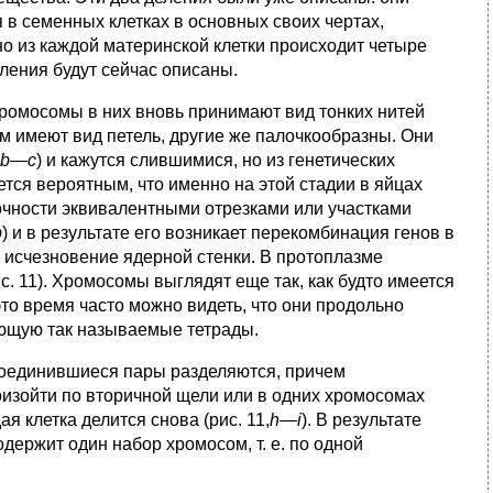
 в семенных клетках в основных своих чертах,
но из каждой материнской клетки происходит четыре
еления будут сейчас описаны.
ромосомы в них вновь принимают вид тонких нитей
м имеют вид петель, другие же палочкообразны. Они
b—с
) и кажутся слившимися, но из генетических
ется вероятным, что именно на этой стадии в яйцах
точности эквивалентными отрезками или участками
b
) и в результате его возникает перекомбинация генов в
 исчезновение ядерной стенки. В протоплазме
. 11). Хромосомы выглядят еще так, как будто имеется
это время часто можно видеть, что они продольно
ующую так называемые тетрады.
 соединившиеся пары разделяются, причем
оизойти по вторичной щели или в одних хромосомах
ая клетка делится снова (рис. 11,
h—i
). В результате
одержит один набор хромосом, т. е. по одной