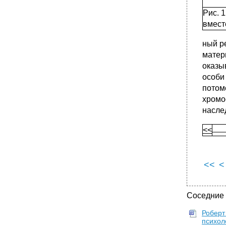
Рис. 
вмест
ный р
матер
оказы
особи
потом
хромо
насле
<<
<<
<
Соседние
Роберт
психол