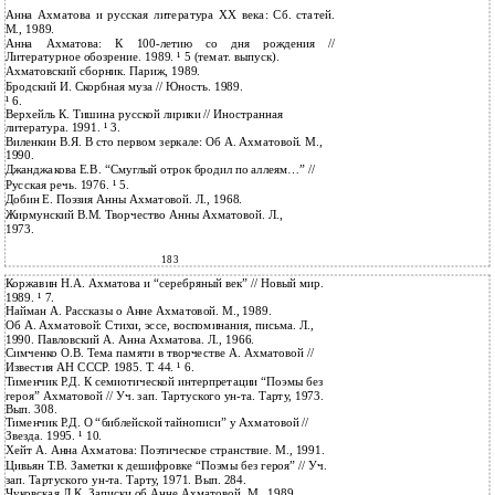
Анна Ахматова и русская литература XX века: Сб. статей.
М., 1989.
Анна Ахматова: К 100-летию со дня рождения //
Литературное обозрение. 1989. ¹ 5 (темат. выпуск).
Ахматовский сборник. Париж, 1989.
Бродский И. Скорбная муза // Юность. 1989.
¹ 6.
Верхейль К. Тишина русской лирики // Иностранная
литература. 1991. ¹ 3.
Виленкин В.Я. В сто первом зеркале: Об А. Ахматовой. М.,
1990.
Джанджакова Е.В. “Смуглый отрок бродил по аллеям…” //
Русская речь. 1976. ¹ 5.
Добин Е. Поэзия Анны Ахматовой. Л., 1968.
Жирмунский В.М. Творчество Анны Ахматовой. Л.,
1973.
183
Коржавин Н.А. Ахматова и “серебряный век” // Новый мир.
1989. ¹ 7.
Найман А. Рассказы о Анне Ахматовой. М., 1989.
Об А. Ахматовой: Стихи, эссе, воспоминания, письма. Л.,
1990. Павловский А. Анна Ахматова. Л., 1966.
Симченко О.В. Тема памяти в творчестве А. Ахматовой //
Известия АН СССР. 1985. Т. 44. ¹ 6.
Тименчик Р.Д. К семиотической интерпретации “Поэмы без
героя” Ахматовой // Уч. зап. Тартуского ун-та. Тарту, 1973.
Вып. 308.
Тименчик Р.Д. О “библейской тайнописи” у Ахматовой //
Звезда. 1995. ¹ 10.
Хейт А. Анна Ахматова: Поэтическое странствие. М., 1991.
Цивьян Т.В. Заметки к дешифровке “Поэмы без героя” // Уч.
зап. Тартуского ун-та. Тарту, 1971. Вып. 284.
Чуковская Л.К. Записки об Анне Ахматовой. М., 1989.