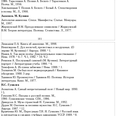
1986. Тарасенков А. Поэзия А. Белого // Тарасенков А.
Поэты. М., 1956.
Хмельницкая Т. Поэзия А. Белого // Белый А. Стихотворения
и поэмы. М.; Л., 1966.
Акмеизм. М. Кузмин
Антология акмеизма: Стихи. Манифесты. Статьи. Мемуары.
М., 1997.
Жирмунский В.М. Преодолевшие символизм // Жирмунский
В.М. Теория литературы. Поэтика. Стилистика. Л., 1977.
181
Лекманов О.А. Книга об акмеизме. М., 1998.
Невзглядова Е. Дух мелочей, прелестных и воздушных. (О
лирике М. Кузмина) // Аврора. 1988. ¹ 1.
Нинов А. Так жили поэты: Документальное повествование //
Нева. 1978. ¹ 6–7. Ч.1; 1982. ¹ 10. Ч.2.
Ремизов А. Послушный самокей (М. Кузмин). Литературный
портрет // Литературная учеба. 1990. ¹ 6.
Тимофеев А. Из плена забвения // Нева. 1988. ¹ 1.
Толмачев М. Он был поэт перворазрядный // Книжное
обозрение. 1988. 3 апр.
Тынянов Ю. Промежуток // Тынянов Ю. Поэтика. История
литературы. Кино. М., 1977.
Н.С. Гумилев
Ахматова А. Самый непрочитанный поэт // Новый мир. 1990.
¹ 5.
Гумилев Н.С. Письма о русской поэзии. М.,
1990. Гумилевские чтения. СПб., 1996.
Давидсон А. Муза странствий Н. Гумилева. М., 1992.
Дудин М. Охотник за песнями мужества: Н.С. Гумилев //
Аврора. 1987. ¹ 12.
Кравченко Ю. М., Пересунько Т.Н. Н. Гумилев // Русский язык
и литература в средних учебных заведениях УССР. 1989. ¹ 8.