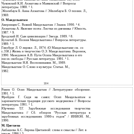
Чуковский К.И. Ахматова и Маяковский // Вопросы
литературы. 1988. ¹ 1.
Эйхенбаум Б. Анна Ахматова // Эйхенбаум Б. О поэзии. Л.,
1969.
О. Мандельштам
Аверинцев С. Ранний Мандельштам // Знамя. 1990. ¹ 4.
Ахматова А. Явление поэта: Листки из дневника // Юность.
1987. ¹ 9.
Бродский И. Сын цивилизации // Звезда. 1989. ¹ 8.
Бухштаб Б. Поэзия Мандельштама // Вопросы литературы.
1989. ¹ 1.
Гинзбург Л. О лирике. Л., 1974. (О Мандельштаме см. со
с.358.) Жизнь и творчество О.Э. Мандельштама. Воронеж,
1990. Македонов А.В. Пути Осипа Мандельштама и его
посох свободы // Русская литература. 1991. ¹ 1.
Мандельштам Н.Я. Воспоминания. М., 1989.
Мандельштам О. Слово и культура: Статьи. М.,
1982.
184
Ронен О. Осип Мандельштам // Литературное обозрение.
1991. ¹ 1.
Фрейдин Г. Сидя на санях: Осип Мандельштам и
харизматическая традиция русского модернизма // Вопросы
литературы. 1991. ¹ 1.
Юрченко Т.Г. Зарубежные исследования творчества
Мандельштама // Сб. обзоров “Русская литература в
зарубежных исследованиях 1980-х годов” / ИНИОН. М.,
1990.
М. Цветаева
Акбашева А.С. Лирика Цветаевой: слова и смыслы // Лит. в
школе. 1996 ¹ 3.