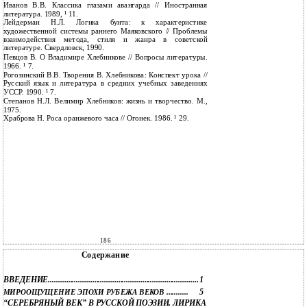
Иванов В.В. Классика глазами авангарда // Иностранная
литература. 1989, ¹ 11.
Лейдерман Н.Л. Логика бунта: к характеристике
художественной системы раннего Маяковского // Проблемы
взаимодействия метода, стиля и жанра в советской
литературе. Свердловск, 1990.
Певцов В. О Владимире Хлебникове // Вопросы литературы.
1966. ¹ 7.
Рогозинский В.В. Творения В. Хлебникова: Конспект урока //
Русский язык и литература в средних учебных заведениях
УССР. 1990. ¹ 7.
Степанов Н.Л. Велимир Хлебников: жизнь и творчество. М.,
1975.
Храброва Н. Роса оранжевого часа // Огонек. 1986. ¹ 29.
186
Содержание
ВВЕДЕНИЕ...........................................................................
1
5
МИРООЩУЩЕНИЕ ЭПОХИ РУБЕЖА ВЕКОВ ...........
“СЕРЕБРЯНЫЙ ВЕК” В РУССКОЙ ПОЭЗИИ. ЛИРИКА