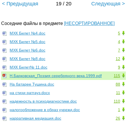
< Предыдущая
19 / 20
Следующая >
Соседние файлы в предмете
[НЕСОРТИРОВАННОЕ]
МХК Билет №4.doc
5
МХК Билет №5.doc
4
МХК Билет №6.doc
7
МХК Билет №8.doc
12
МХК Билет№ 11.doc
9
Н.Барковская_Поэзия серебряного века.1999.pdf
115
На батарее Тушина.doc
88
на стихи ратгауз.docx
11
надежность в психодиагностике.doc
110
налогообложение в образ учрежд.doc
1
нарративная медиация.doc
26