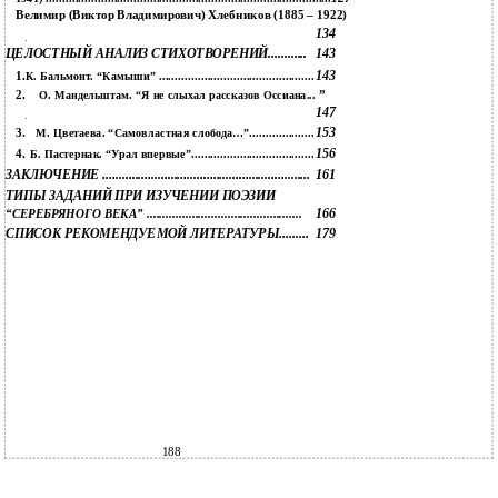
Велимир (Виктор Владимирович) Хлебников (1885 – 1922)
134
ЦЕЛОСТНЫЙ АНАЛИЗ СТИХОТВОРЕНИЙ............
143
143
1.
К. Бальмонт. “Камыши” ................................................
2.
”
О. Мандельштам. “Я не слыхал рассказов Оссиана...
147
153
3.
М. Цветаева. “Самовластная слобода…”....................
156
4.
Б. Пастернак. “Урал впервые”......................................
ЗАКЛЮЧЕНИЕ ................................................................
161
ТИПЫ ЗАДАНИЙ ПРИ ИЗУЧЕНИИ ПОЭЗИИ
166
“СЕРЕБРЯНОГО ВЕКА” ................................................
СПИСОК РЕКОМЕНДУЕМОЙ ЛИТЕРАТУРЫ.........
179
188