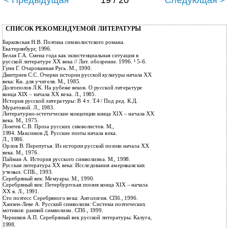
< Предыдущая
19 / 20
Следующая >
СПИСОК РЕКОМЕНДУЕМОЙ ЛИТЕРАТУРЫ
Барковская Н.В. Поэтика символистского романа.
Екатеринбург, 1996.
Белая Г.А. Смена года как экзистенциальная ситуация в
русской литературе XX века // Лит. обозрение. 1996. ¹ 5-6.
Гунн Г. Очарованная Русь. М., 1990.
Дмитриев С.С. Очерки истории русской культуры начала ХХ
века: Кн. для учителя. М., 1985.
Долгополов Л.К. На рубеже веков. О русской литературе
конца ХIХ – начала ХХ века. Л., 1985.
История русской литературы: В 4 т. Т.4 / Под ред. К.Д.
Муратовой. Л., 1983.
Литературно-эстетические концепции конца ХIХ – начала ХХ
века. М., 1975.
Ломтев С.В. Проза русских символистов. М.,
1994. Максимов Д. Русские поэты начала века.
Л., 1986.
Орлов В. Перепутья. Из истории русской поэзии начала ХХ
века. М., 1976.
Пайман А. История русского символизма. М., 1998.
Русская литература XX века: Исследования американских
ученых. СПБ., 1993.
Серебряный век: Мемуары. М., 1990.
Серебряный век: Петербургская поэзия конца ХIХ – начала
ХХ в. Л., 1991.
Сто поэтесс Серебряного века: Антология. СПб., 1996.
Ханзен-Леве А. Русский символизм: Система поэтических
мотивов: ранний символизм. СПб., 1999.
Черников А.П. Серебряный век русской литературы. Калуга,
1998.