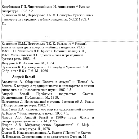
Козубовская Г.П. Лирический мир И. Анненского // Русская
литература. 1995. ¹ 2.
Кравченко Ю.М., Пересунько Т.К. Ф. Сологуб // Русский язык
и литература в средних учебных заведениях УССР. 1989. ¹
11.
180
Кравченко Ю.М., Пересунько Т.К. К. Бальмонт // Русский
язык и литература в средних учебных заведениях УССР.
1989. ¹ 11. Максимов Д.Е. Брюсов. Поэзия и позиция. Л.,
1969. Михайловская Н.Г. Брюсов – поэт и гражданин //
Русская речь. 1983. ¹ 6.
Федоров А.И. Анненский. М., 1984.
Чуковский К. Путеводитель по Сологубу // Чуковский К.И.
Собр. соч.: В 6 т. Т. 6. М., 1966.
Андрей Белый
Авраменко А. Сборники “Золото в лазури” и “Пепел” А.
Белого. К вопросу о традиционности и новаторстве в поэзии
символизма // Филологические науки. 1969. ¹ 5.
Андрей Белый. Проблемы творчества: Статьи.
Воспоминания. Публикации. М., 1988.
Долгополов Л. Неизведанный материк: Заметки об А. Белом
// Вопросы литературы. 1982. ¹ 3.
Колобаева Л.А. Человек и его мир в художественной системе
А. Белого // Филологические науки. 1980. ¹ 5.
Лавров А.В. Андрей Белый в 1900-е годы: Жизнь и
литературная деятельность. М., 1995.
Лавров А.В. Мифотворчество “аргонавтов” // Миф –
фольклор – литература. Л., 1978.
Скатов Н. Некрасовская книга А. Белого (“Пепел”) // Скатов
Н. Некрасов. Современники и продолжатели: Очерки. М.,