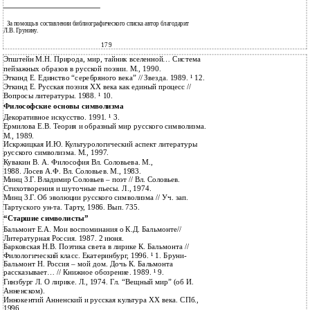
За помощь в составлении библиографического списка автор благодарит
Л.В. Грунину.
179
Эпштейн М.Н. Природа, мир, тайник вселенной… Система
пейзажных образов в русской поэзии. М., 1990.
Эткинд Е. Единство “серебряного века” // Звезда. 1989. ¹ 12.
Эткинд Е. Русская поэзия ХХ века как единый процесс //
Вопросы литературы. 1988. ¹ 10.
Философские основы символизма
Декоративное искусство. 1991. ¹ 3.
Ермилова Е.В. Теория и образный мир русского символизма.
М., 1989.
Искржицкая И.Ю. Культурологический аспект литературы
русского символизма. М., 1997.
Кувакин В. А. Философия Вл. Соловьева. М.,
1988. Лосев А.Ф. Вл. Соловьев. М., 1983.
Минц 3.Г. Владимир Соловьев – поэт // Вл. Соловьев.
Стихотворения и шуточные пьесы. Л., 1974.
Минц 3.Г. Об эволюции русского символизма // Уч. зап.
Тартуского ун-та. Тарту, 1986. Вып. 735.
“Старшие символисты”
Бальмонт Е.А. Мои воспоминания о К.Д. Бальмонте//
Литературная Россия. 1987. 2 июня.
Барковская Н.В. Поэтика света в лирике К. Бальмонта //
Филологический класс. Екатеринбург, 1996. ¹ 1. Бруни-
Бальмонт Н. Россия – мой дом. Дочь К. Бальмонта
рассказывает… // Книжное обозрение. 1989. ¹ 9.
Гинзбург Л. О лирике. Л., 1974. Гл. “Вещный мир” (об И.
Анненском).
Иннокентий Анненский и русская культура XX века. СПб.,
1996.