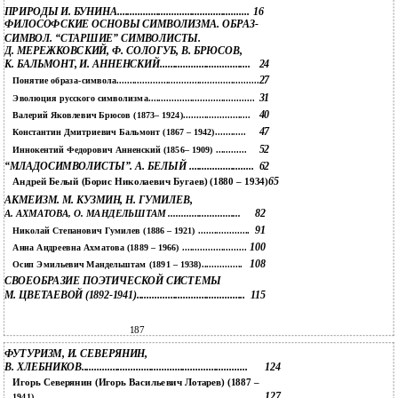
ПРИРОДЫ И. БУНИНА...................................................
16
ФИЛОСОФСКИЕ ОСНОВЫ СИМВОЛИЗМА. ОБРАЗ-
СИМВОЛ. “СТАРШИЕ” СИМВОЛИСТЫ.
Д. МЕРЕЖКОВСКИЙ, Ф. СОЛОГУБ, В. БРЮСОВ,
К. БАЛЬМОНТ, И. АННЕНСКИЙ...................................
24
27
Понятие образа-символа.......................................................
31
Эволюция русского символизма.........................................
40
Валерий Яковлевич Брюсов (1873– 1924)..........................
47
Константин Дмитриевич Бальмонт (1867 – 1942)............
52
Иннокентий Федорович Анненский (1856– 1909) ............
“МЛАДОСИМВОЛИСТЫ”. А. БЕЛЫЙ .........................
62
65
Андрей Белый (Борис Николаевич Бугаев) (1880 – 1934)
АКМЕИЗМ. М. КУЗМИН, Н. ГУМИЛЕВ,
82
А. АХМАТОВА, О. МАНДЕЛЬШТАМ ............................
91
Николай Степанович Гумилев (1886 – 1921) ....................
100
Анна Андреевна Ахматова (1889 – 1966) .........................
108
Осип Эмильевич Мандельштам (1891 – 1938)................
СВОЕОБРАЗИЕ ПОЭТИЧЕСКОЙ СИСТЕМЫ
М. ЦВЕТАЕВОЙ (1892-1941)..........................................
115
187
ФУТУРИЗМ, И. СЕВЕРЯНИН,
В. ХЛЕБНИКОВ................................................................
124
Игорь Северянин (Игорь Васильевич Лотарев) (1887 –
127
1941) ........................................................................................