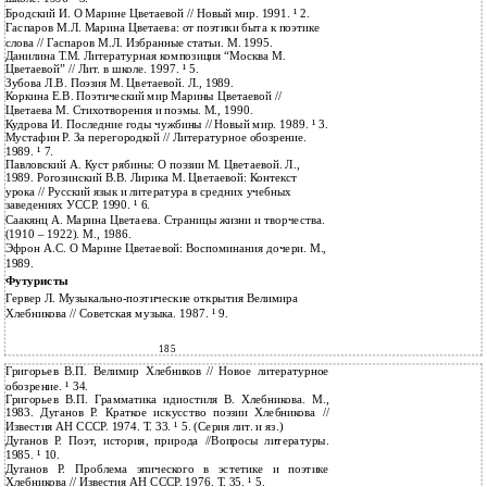
Бродский И. О Марине Цветаевой // Новый мир. 1991. ¹ 2.
Гаспаров М.Л. Марина Цветаева: от поэтики быта к поэтике
слова // Гаспаров М.Л. Избранные статьи. М. 1995.
Данилина Т.М. Литературная композиция “Москва М.
Цветаевой” // Лит. в школе. 1997. ¹ 5.
Зубова Л.В. Поэзия М. Цветаевой. Л., 1989.
Коркина Е.В. Поэтический мир Марины Цветаевой //
Цветаева М. Стихотворения и поэмы. М., 1990.
Кудрова И. Последние годы чужбины // Новый мир. 1989. ¹ 3.
Мустафин Р. За перегородкой // Литературное обозрение.
1989. ¹ 7.
Павловский А. Куст рябины: О поэзии М. Цветаевой. Л.,
1989. Рогозинский В.В. Лирика М. Цветаевой: Контекст
урока // Русский язык и литература в средних учебных
заведениях УССР. 1990. ¹ 6.
Саакянц А. Марина Цветаева. Страницы жизни и творчества.
(1910 – 1922). М., 1986.
Эфрон А.С. О Марине Цветаевой: Воспоминания дочери. М.,
1989.
Футуристы
Гервер Л. Музыкально-поэтические открытия Велимира
Хлебникова // Советская музыка. 1987. ¹ 9.
185
Григорьев В.П. Велимир Хлебников // Новое литературное
обозрение. ¹ 34.
Григорьев В.П. Грамматика идиостиля В. Хлебникова. М.,
1983. Дуганов Р. Краткое искусство поэзии Хлебникова //
Известия АН СССР. 1974. Т. 33. ¹ 5. (Серия лит. и яз.)
Дуганов Р. Поэт, история, природа //Вопросы литературы.
1985. ¹ 10.
Дуганов Р. Проблема эпического в эстетике и поэтике
Хлебникова // Известия АН СССР. 1976. Т. 35. ¹ 5.