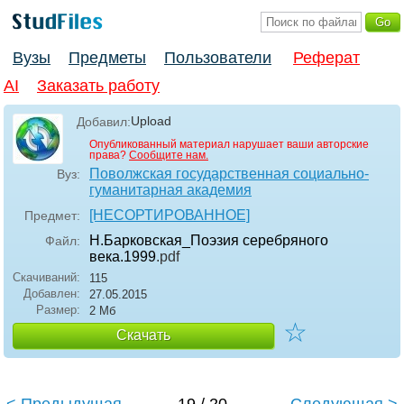
Вузы
Предметы
Пользователи
Реферат
AI
Заказать работу
Upload
Добавил:
Опубликованный материал нарушает ваши авторские
права?
Сообщите нам.
Поволжская государственная социально-
Вуз:
гуманитарная академия
[НЕСОРТИРОВАННОЕ]
Предмет:
Н.Барковская_Поэзия серебряного
Файл:
века.1999
.pdf
Скачиваний:
115
Добавлен:
27.05.2015
Размер:
2 Мб
☆
Скачать