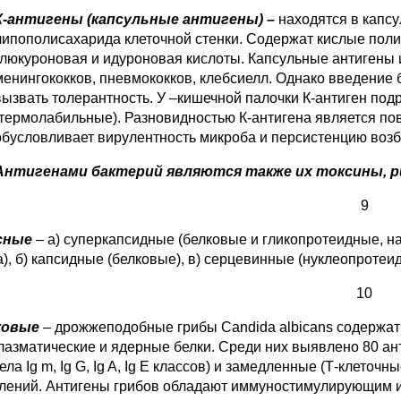
К-антигены (капсульные антигены) –
находятся в капс
липополисахарида клеточной стенки. Содержат кислые полис
глюкуроновая и идуроновая кислоты. Капсульные антигены 
менингококков, пневмококков, клебсиелл. Однако введение
вызвать толерантность. У –кишечной палочки К-антиген подр
(термолабильные). Разновидностью К-антигена является пов
обусловливает вирулентность микроба и персистенцию возб
Антигенами бактерий являются также их токсины, 
9
сные
– а) суперкапсидные (белковые и гликопротеидные, 
а), б) капсидные (белковые), в) серцевинные (нуклеопротеи
10
ковые
– дрожжеподобные грибы Candida albicans содержат 
лазматические и ядерные белки. Среди них выявлено 80 а
ела Ig m, Ig G, Ig A, Ig E классов) и замедленные (Т-клето
лений. Антигены грибов обладают иммуностимулирующим 