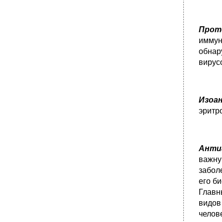
Прот
иммун
обнар
вирус
Изоа
эритр
Анти
важну
забол
его б
Главн
видов 
челов