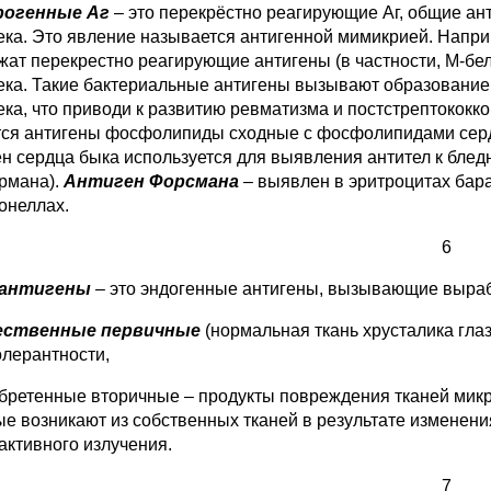
рогенные Аг
– это перекрёстно реагирующие Аг, общие ан
ека. Это явление называется антигенной мимикрией. Напр
жат перекрестно реагирующие антигены (в частности, М-бел
ека. Такие бактериальные антигены вызывают образование 
ека, что приводи к развитию ревматизма и постстрептокок
ся антигены фосфолипиды сходные с фосфолипидами серд
ен сердца быка используется для выявления антител к бле
рмана).
Антиген Форсмана
– выявлен в эритроцитах баран
онеллах.
6
антигены
– это эндогенные антигены, вызывающие вырабо
тественные первичные
(нормальная ткань хрусталика глаз
олерантности,
обретенные вторичные – продукты повреждения тканей микр
ые возникают из собственных тканей в результате изменени
активного излучения.
7