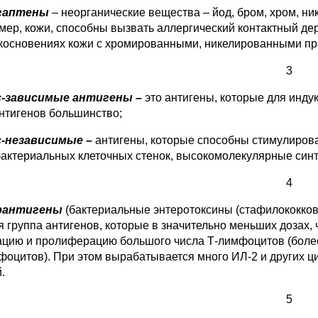
гаптены
– неорганические вещества – йод, бром, хром, нике
мер, кожи, способны вызвать аллергический контактный де
косновениях кожи с хромированными, никелированными пред
3
с-зависимые антигены –
это антигены, которые для инду
антигенов большинство;
с-независимые –
антигены, которые способны стимулирова
актериальных клеточных стенок, высокомолекулярные син
4
рантигены
(бактериальные энтеротоксины (стафилококковы
я группа антигенов, которые в значительно меньших дозах
ацию и пролиферацию большого числа Т-лимфоцитов (более
фоцитов). При этом вырабатывается много ИЛ-2 и других 
.
5