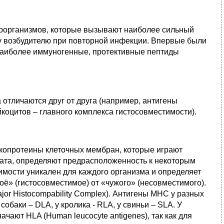
роорганизмов, которые вызывают наиболее сильный
му возбудителю при повторной инфекции. Впервые были
 Наиболее иммуногенные, протективные пептиды
отличаются друг от друга (например, антигены
йкоцитов – главного комплекса гистосовместимости).
копротеины клеточных мембран, которые играют
тата, определяют предрасположенность к некоторым
имости уникален для каждого организма и определяет
оё» (гистосовместимое) от «чужого» (несовместимого).
or Histocompability Complex). Антигены МНС у разных
обаки – DLA, у кролика - RLA, у свиньи – SLA. У
чают HLA (Human leucocyte antigenes), так как для