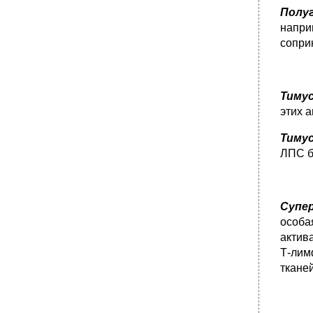
Полу
напри
сопри
Тиму
этих 
Тиму
ЛПС б
Супе
особа
актив
Т-лим
тканей