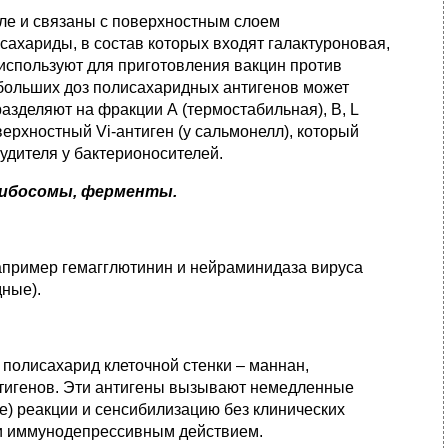
уле и связаны с поверхностным слоем
ахариды, в состав которых входят галактуроновая,
используют для приготовления вакцин против
 больших доз полисахаридных антигенов может
азделяют на фракции А (термостабильная), В, L
ерхностный Vi-антиген (у сальмонелл), который
удителя у бактерионосителей.
рибосомы, ферменты.
например гемагглютинин и нейраминидаза вируса
дные).
полисахарид клеточной стенки – маннан,
нтигенов. Эти антигены вызывают немедленные
чные) реакции и сенсибилизацию без клинических
и иммунодепрессивным действием.