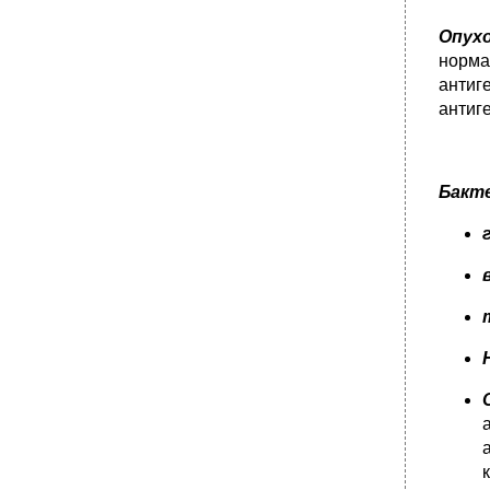
Опухо
норма
антиг
антиг
Бакт