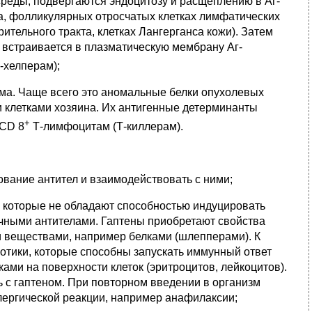
реды, подвергаются эндоцитозу и расщеплению в Аг-
а, фолликулярных отросчатых клетках лимфатических
ительного тракта, клетках Лангерганса кожи). Затем
, встраивается в плазматическую мембрану Аг-
-хелперам);
зма. Чаще всего это аномальные белки опухолевых
 клетками хозяина. Их антигенные детерминанты
+
 CD 8
Т-лимфоцитам (Т-киллерам).
вание антител и взаимодействовать с ними;
 которые не обладают способностью индуцировать
ичными антителами. Гаптены приобретают свойства
 веществами, например белками (шлепперами). К
отики, которые способны запускать иммунный ответ
ками на поверхности клеток (эритроцитов, лейкоцитов).
ь с гаптеном. При повторном введении в организм
ллергической реакции, например анафилаксии;