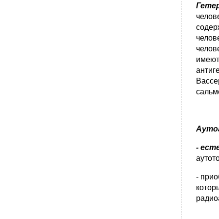
Гете
челов
содер
челов
челов
имеют
антиг
Вассе
сальм
Ауто
- ес
аутот
- при
котор
радио