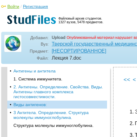
Войти
/
Регистрация
Файловый архив студентов.
1327 вузов, 5478 предметов.
Upload
Добавил:
Опубликованный материал нарушает в
Тверской государственный медицинс
Вуз:
[НЕСОРТИРОВАННОЕ]
Предмет:
Лекция 7
.doc
Файл:
•
Антигены и антитела
1. Система иммунитета.
<<
<
•
2. Антигены. Определение. Свойства. Виды.
Антигены главного комплекса
гистосовместимости.
•
Виды антигенов:
•
3 Антитела. Определение. Структура
молекулы иммуноглобулина.
Структура молекулы иммуноглобулина.