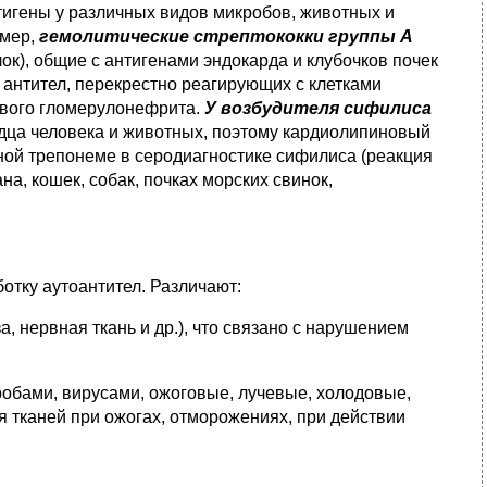
тигены у различных видов микробов, животных и
имер,
гемолитические стрептококки группы А
ок), общие с антигенами эндокарда и клубочков почек
антител, перекрестно реагирующих с клетками
кового гломерулонефрита.
У возбудителя сифилиса
ца человека и животных, поэтому кардиолипиновый
дной трепонеме в серодиагностике сифилиса (реакция
а, кошек, собак, почках морских свинок,
тку аутоантител. Различают:
а, нервная ткань и др.), что связано с нарушением
обами, вирусами, ожоговые, лучевые, холодовые,
я тканей при ожогах, отморожениях, при действии