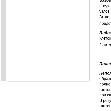
Экзо
предс
узлов
Аг-де
предс
Эндо
клето
(эпит
Полн
Непо
образ
полно
гапте
при с
В рез
гапте