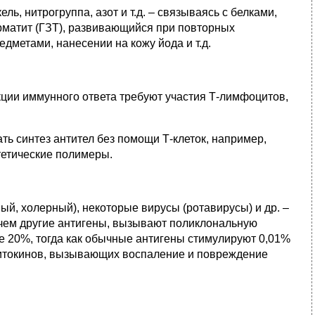
ль, нитрогруппа, азот и т.д. – связываясь с белками,
рматит (ГЗТ), развивающийся при повторных
метами, нанесении на кожу йода и т.д.
кции иммунного ответа требуют участия Т-лимфоцитов,
ть синтез антител без помощи Т-клеток, например,
тетические полимеры.
й, холерный), некоторые вирусы (ротавирусы) и др. –
, чем другие антигены, вызывают поликлональную
 20%, тогда как обычные антигены стимулируют 0,01%
цитокинов, вызывающих воспаление и повреждение