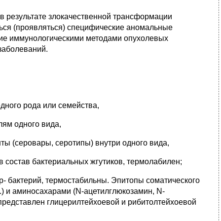
 в результате злокачественной трансформации
ться (проявляться) специфические аномальные
ние иммунологическими методами опухолевых
заболеваний.
дного рода или семейства,
лям одного вида,
ты (серовары, серотипы) внутри одного вида,
в состав бактериальных жгутиков, термолабилен;
р- бактерий, термостабильны. Эпитопы соматического
.) и аминосахарами (N-ацетилглюкозамин, N-
 представлен глицерилтейхоевой и рибитолтейхоевой