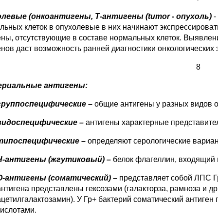
левые (онкоантигены, Т-антигены (
tumor - опухоль
)
-
льных клеток в опухолевые в них начинают экспрессирова
ены, отсутствующие в составе нормальных клеток. Выявле
енов даст возможность ранней диагностики онкологических 
8
ериальные антигены:
группоспецифические –
общие антигены у разных видов о
видоспецифические –
антигены характерные представите
типоспецифические –
определяют серологические вариан
Н-антигены (жгутиковый) –
белок флагеллин, входящий 
О-антигены (соматический) –
представляет собой ЛПС Г
антигена представлены гексозами (галакторза, рамноза и др
ацетилгалактозамин). У Гр+ бактерий соматический антиген
кислотами.