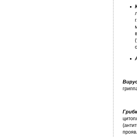
Виру
грипп
Гриб
цитоп
(антит
прояв