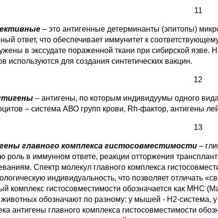
11
ективные
– это антигенные детерминанты (эпитопы) мик
ный ответ, что обеспечивает иммунитет к соответствующе
ужены в экссудате пораженной ткани при сибирской язве.
ов используются для создания синтетических вакцин.
12
нтигены
– антигены, по которым индивидуумы одного вида 
оцитов – система АВО групп крови, Rh-фактор, антигены ле
13
гены главного комплекса гистосовместимости
– гли
ю роль в иммунном ответе, реакции отторжения трансплан
еваниям. Спектр молекул главного комплекса гистосовмест
иологическую индивидуальность, что позволяет отличать «св
ый комплекс гистосовместимости обозначается как МНС (Maj
животных обозначают по разному: у мышей - Н2-система, у с
ека антигены главного комплекса гистосовместимости обозна