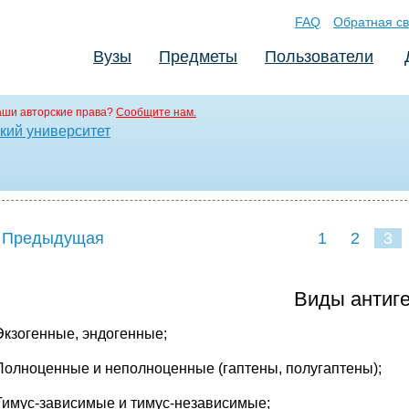
FAQ
Обратная св
Вузы
Предметы
Пользователи
аши авторские права?
Сообщите нам.
кий университет
 Предыдущая
1
2
3
Виды антиге
Экзогенные, эндогенные;
Полноценные и неполноценные (гаптены, полугаптены);
Тимус-зависимые и тимус-независимые;