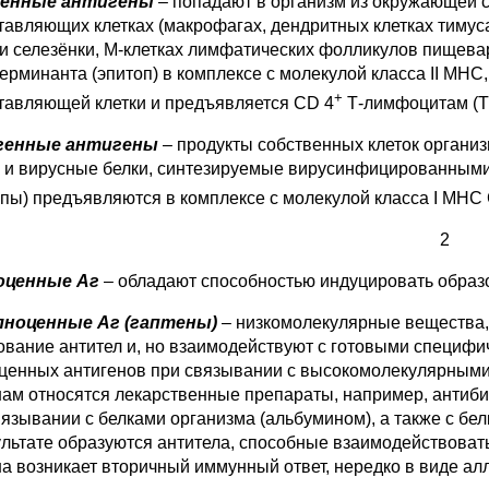
генные антигены
– попадают в организм из окружающей с
тавляющих клетках (макрофагах, дендритных клетках тимус
 и селезёнки, М-клетках лимфатических фолликулов пищевар
терминанта (эпитоп) в комплексе с молекулой класса II МНС
+
тавляющей клетки и предъявляется CD 4
Т-лимфоцитам (Т
генные антигены
– продукты собственных клеток органи
к и вирусные белки, синтезируемые вирусинфицированными
опы) предъявляются в комплексе с молекулой класса I МНС
2
оценные Аг
– обладают способностью индуцировать образо
лноценные Аг
(гаптены)
– низкомолекулярные вещества,
ование антител и, но взаимодействуют с готовыми специф
ценных антигенов при связывании с высокомолекулярными
нам относятся лекарственные препараты, например, антиби
вязывании с белками организма (альбумином), а также с бел
ультате образуются антитела, способные взаимодействоват
на возникает вторичный иммунный ответ, нередко в виде а