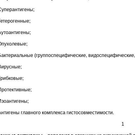
Суперантигены;
Гетерогенные;
Аутоантигены;
Опухолевые;
Бактериальные (группоспецифические, видоспецифические, т
Вирусные;
Грибковые;
Протективные;
Изоантигены;
Антигены главного комплекса гистосовместимости.
1