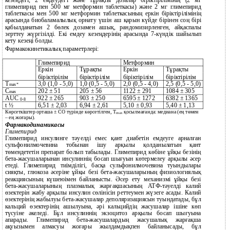
глимепирид пен 500 мг метформин таблеткасы) және 2 мг глимепирид
таблеткасы мен 500 мг метформин таблеткасының еркін біріктірілімінің
арасында биобаламалылық орнату үшін аш қарын күйде бірінен соң бірі
қабылданатын 2 бөлек дозамен ашық, рандомизирленген, айқаспалы
зерттеу жүргізілді. Екі емдеу кезеңдерінің арасында 7-күндік шайылып
кету кезеңі болды.
Фармакокинетикалық параметрлері:
Глимепирид
Метформин
Еркін
Тұрақты
Еркін
Тұрақты
біріктірілім
біріктірілім
біріктірілім
біріктірілім
Т
3,0 (1,0 - 5,0)
1,0 (0,5 - 5,0)
2,0 (0,5 - 4,0)
2,5 (0,5 - 5,0)
max *
С
202
± 51
205
± 56
1122
± 291
1084
± 305
max
AUC
922
± 265
903
± 250
6595
± 1272
6382
± 1365
0-8
t ½
6,51 ± 2,03
6,94 ± 2,61
5,10 ± 0,93
5,40 ± 1,13
Көрсеткіштер орташа ± СО түрінде көрсетілген, Т
қосылмағанда: медиана (ең төмен
max
– ең жоғары).
Фармакодинамикасы
Глимепирид
Глимепирид инсулинге тәуелді емес қант диабетін емдеуге арналған
сульфонилмочевина тобынан ішу арқылы қолданылатын қант
төмендететін препарат болып табылады. Глимепирид көбіне ұйқы безінің
бета-жасушаларынан инсулиннің босап шығуын көтермелеу арқылы әсер
етеді. Глимепирид тиімділігі, басқа сульфонилмочевина туындылары
сияқты, глюкоза әсеріне ұйқы безі бета-жасушаларының физиологиялық
реакциясының күшеюімен байланысты. Әсер ету механизмі ұйқы безі
бета-жасушаларының плазмалық жарғақшасының АТФ-тәуелді калий
өзектерін жабу арқылы инсулин сөлінісін реттеумен жүзеге асады. Калий
өзектерінің жабылуы бета-жасушалар деполяризациясын туындатады, бұл
кальций өзектерінің ашылуына, әрі кальцийдің жасушалар ішіне көп
түсуіне әкеледі. Бұл инсулиннің экзоцитоз арқылы босап шығуына
апарады. Глимепирид бета-жасушалардың жасушалық жарғақша
ақуызымен алмасуы жоғары жылдамдықпен байланысады, бұл