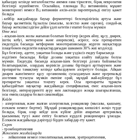
қабылдау кезінде мегалобластты анемия ғана тіркелген, бірақ невропатия
белгілері күшеймеген. Осылайша, плазмада В
витаминінің мұқият
12
мониторингі немесе В
витаминін әлсін-әлсін парентеральді енгізу қажет
12
болады
-
кейбір жағдайларда бауыр ферменттері белсенділігінің артуы және
бауыр қызметінің бұзылуы (мысалы, холестаз және сарғаю),
сондай-ақ
бауыр жеткіліксіздігіне дейін үдеп кететін гепатит болуы мүмкін
Өте жиі
-
асқазан-ішек
жолы жағынан болатын белгілер (жүрек айну, құсу, диарея,
іштің кебуі, метеоризм және анорексия), әсіресе, осы препаратпен
емделудің басында метформин монотерапиясында жүрген науқастарда
плацебомен емделетін науқастардағыдан шамамен 30% жиі кездеседі.
Бұл белгілер, әдетте, уақытша болады және үздіксіз емдеу барысында
өздігінен басылады. Кейде дозаны уақытша азайту пайдалы болуы
мүмкін. Емдеудің басында асқазан-ішек белгілері дозаға байланысты
болатындықтан, олардың көрінісін дозаны біртіндеп арттырумен және
препаратты тамақтану кезінде қабылдаумен әлсіретуге болады. Айқын
диарея және/немесе құсу организмнің сусыздануын және преренальді
азотемия туғызуы мүмкін екеніне орай, мұндай жай-күйлерде бұл
препаратты уақытша тоқтату керек. Осы препаратты тұрақты
қабылдайтын науқастар жағдайында спецификалық емес асқазан-ішек
белгілері, интеркуррентті ауру мен лактоацидоз жоққа шығарылғанша,
осы емнің салдары болып саналмайды.
Кейде
- аллергиялық және жалған аллергиялық реакциялар (мысалы, қышыну,
есекжем немесе бөртпе). Мұндай реакциялардың көпшілігі жеңіл түрде
болады, бірақ олар кейде шок күйіне дейін апаратын артериялық
қысымның түсуі және ентігу болатын күрделі реакцияларға ұласады.
Есекжем жағдайында дәрігерді бірден хабардар ету қажет.
Сирек
-
тромбоцитопения
Жекелеген жағдайларда
-
лейкопения немесе гемолитикалық анемия, эритроцитопения,