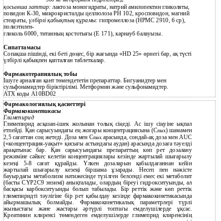
қосымша заттар:
лактоза моногидраты, натрий амилопектин гликоляты,
повидон К-30, микрокристалды целлюлоза РН 102, кросповидон, магний
стеараты,
үлбірлі қабықтың құрамы:
гипромеллоза (НРМС 2910, 6 ср),
полиэтилен-
гликоль 6000, титанның қостотығы (Е 171), карнауб балауызы.
Сипаттамасы
Сопақша пішінді, екі беті дөңес, бір жағында «НD 25» өрнегі бар, ақ түсті
үлбірлі қабықпен қапталған таблеткалар.
Фармакотерапиялық тобы
Ішуге арналған қант төмендететін препараттар. Бигуанидтер мен
сульфонамидтер біріктірілімі. Метформин және сульфонамидтер.
АТХ коды А10ВD02
Фармакологиялық қасиеттері
Фармакокинетикасы
Глимепирид
Глимепирид асқазан-ішек жолынан толық сіңеді. Ас ішу сіңуіне ықпал
етпейді. Қан сарысуындағы ең жоғары концентрациясына (С
) шамамен
mах
2,5 сағаттан соң жетеді. Доза мен С
арасында, сондай-ақ доза мен АUС
mах
(«концентрация-уақыт» қисығы астындағы аудан) арасында дозаға тәуелді
арақатынас бар. Қан сарысуындағы препараттың көп рет дозалану
режиміне сәйкес келетін концентрациялары кезінде жартылай шығарылу
кезеңі 5-8 сағат құрайды. Үлкен дозаларын қабылдағаннан кейін
жартылай шығарылу кезеңі біршама ұзарады. Несеп пен нәжісте
бауырдағы метаболизм нәтижесінде түзілген белсенді емес екі метаболит
(басты СҮР2C9 энзимі) анықталады, олардың біреуі гидрокситуынды, ал
басқасы карбокситуынды болып табылады. Бір реттік және көп реттік
глимепиридті тәулігіне бір рет қабылдау кезінде фармакокинетикасында
айырмашылық болмайды. Фармакокинетикалық параметрлері түрлі
жыныстағы және жастары әртүрлі топтағы емделушілерде ұқсас.
Креатинин клиренсі төмендеген емделушілерде глимеприд клиренсінің