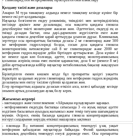
-
глимепирид пен метформиннің біріктірілген емін алмастыру
Қолдану тәсілі және дозалары
Амарил М тура тамақтану алдында немесе тамақтану кезінде күніне бір
немесе екі рет қолданылады.
Науқасқа белгіленген емдеу режимінің, тиімділігі мен көтерімділігінің
негізінде әркімге жеке дозаланады; осы мақсатта қандағы глюкоза
деңгейлеріне тиісті мониторинг жасаған жөн. Әдеттегіше, емдеуді ең аз
тиімді дозадан бастап, оны дәрі-дәрмекпен жүргізілетін емге және
қандағы глюкоза деңгейіне қарай арттыруды ұсынған дұрыс. Клиникалық
зерттеуде осы препараттың бастапқы дозасы 2 мг глимепирид және 500
мг метформин гидрохлориді болды, сосын доза қандағы глюкоза
мониторингінің нәтижелеріне сай 8 мг глимепиридке және 2000 мг
метформин гидрохлоридіне дейін біртіндеп арттырылған. Доза күніне 4
мг немесе одан көп болғанда, әдетте, глимепирид монотерапиясының
қосымша әсерінің онша емес екеніне қарамастан, доза 6 мг (немесе 8 мг)
дейін арттырылғанда кейбір науқастар метаболикалық бақылау жақсаруын
жария етті.
Біріктірілген емнен көшкен кезде бұл препаратты қазіргі уақытта
біріктіріп қолданып жүрген глимепирид пен метформин гидрохлоридінің
дозалануы мен енгізу тәсіліне сүйеніп қолданған жөн.
Егер препараттың алдыңғы дозасын өткізіп алса, келесі қабылдау кезінде
онымен артық дозаланудан аулақ болу керек.
Жағымсыз әсерлері
-
лактоацидоз және гипогликемия: «Айрықша нұсқауларын» қараңыз.
-
метформинмен емдеудің бастапқы сатысында 3
-ға жуық науқас әдетте
өздігінен басылатын ауыздың жағымсыз және темір татуына шағымдануы
мүмкін. Әсіресе, емнің басында қандағы глюкоза концентрациясының
өзгеруі салдарынан көрудің өткінші нашарлауы ықтимал
- плазмада В
витамині концентрациясының төмендеуі ұзақ уақыт
12
метформин қабылдаған науқастарда байқалды. Фолий қышқылының
плазмалық деңгейінің төмендеуі елеулі дәрежеде емес. Осы препаратты