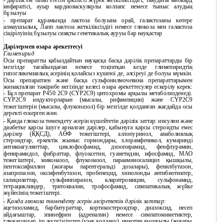
-
дәрілік ем талап ететін іркілісті жүрек жеткіліксіздігі, таяудағы миокард
инфарктісі, ауыр кардиоваскулярлы коллапс немесе тыныс алудың
бұзылуы
-
препарат құрамында лактоза болуына орай, галактозаны көтере
алмаушылық, Лапп лактоза жеткіліксіздігі немесе глюкоза мен галактоза
сіңірілуінің бұзылуы сияқты генетикалық ауруы бар науқастар
Дәрілермен өзара әрекеттесуі
Глимепирид
Осы препаратты қабылдайтын науқасқа басқа дәрілік препараттарды бір
мезгілде тағайындаған немесе тоқтатқан кезде глимепиридтің
гипогликемиялық әсерінің қолайсыз күшеюі де, әлсіреуі де болуы мүмкін.
Осы препаратпен және басқа сульфонилмочевина препараттарымен
жинақталған тәжірибе негізінде келесі өзара әрекеттесулер ескерілу керек:
- Бұл препарат Р450 2C9 (СҮР2C9) цитохромы арқылы метаболизденеді.
СҮР2C9 индукторларын (мысалы, рифампицин) және СҮР2C9
тежегіштерін (мысалы, флуконазол) бір мезгілде қолданған жағдайда осы
деректі ескерген жөн.
- Қанда глюкоза төмендету әсерін күшейтетін дәрілік заттар: инсулин және
диабетке қарсы ішуге арналған дәрілер, қабынуға қарсы стероидты емес
дәрілер (ҚҚСД), АӨФ тежегіштері, аллопуринол, анаболиялық
стероидтар, еркектік жыныс гормондары, хлорамфеникол, кумаринді
антикоагулянттар, циклофосфамид, дизопирамид, фенфлурамин,
фенирамидол, фибраттар, флуоксетин, гуанетидин, ифосфамид, МАО
тежегіштері, миконазол, флуконазол, парааминосалицил қышқылы,
пентоксифиллин (жоғары парентеральді дозалары), фенилбутазон,
азапропазон, оксифенбутазон, пробенецид, хинолонды антибиотиктер,
салицилаттар, сульфинпиразон, кларитромицин, сульфонамид,
тетрациклиндер, тритоквалин, трофосфамид, симпатикалық жүйке
жүйесінің тежегіштері.
-
Қанда глюкоза төмендету әсерін әлсірететін дәрілік заттар:
ацетазоламид, барбитураттар, кортикостероидтар, диазоксид, несеп
айдағыштар, эпинефрин (адреналин) немесе симпатомиметиктер,
глюкагондар, іш жүргізгіштер (ұзақ қолдану), никотин қышқылы (жоғары