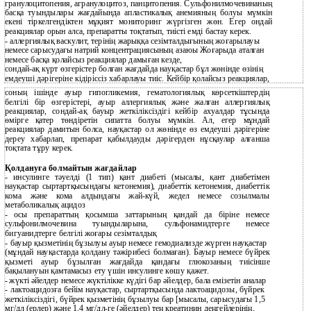
гранулоцитопения, агранулоцитоз, панцитопения. Сульфонилмочевинаның
басқа туындылары жағдайында апластикалық анемияның болуы мүмкін
екені тіркелгендіктен мұқият мониторинг жүргізген жөн. Егер ондай
реакциялар орын алса, препаратты тоқтатып, тиісті емді бастау керек.
- аллергиялық васкулит, терінің жарыққа сезімталдығының жоғарылауы
немесе сарысудағы натрий концентрациясының азаюы Жоғарыда аталған
немесе басқа қолайсыз реакциялар дамыған кезде,
сондай-ақ күрт өзгерістер болған жағдайда науқастар бұл жөнінде өзінің
емдеуші дәрігеріне кідіріссіз хабарлауы тиіс. Кейбір қолайсыз реакциялар,
соның ішінде ауыр гипогликемия, гематологиялық көрсеткіштердің
белгілі бір өзгерістері, ауыр аллергиялық және жалған аллергиялық
реакциялар, сондай-ақ бауыр жеткіліксіздігі кейбір ахуалдар тұсында
өмірге қатер төндіретін сипатта болуы мүмкін. Ал, егер мұндай
реакциялар дамитын болса, науқастар ол жөнінде өз емдеуші дәрігеріне
дереу хабарлап, препарат қабылдауды дәрігерден нұсқаулар алғанша
тоқтата тұру керек.
Қолдануға болмайтын жағдайлар
- инсулинге тәуелді (1 тип) қант диабеті (мысалы, қант диабетімен
науқастар сыртартқысындағы кетонемия), диабеттік кетонемия, диабеттік
кома және кома алдындағы жай-күй, жедел немесе созылмалы
метаболикалық ацидоз
-
осы препараттың қосымша заттарының қандай да біріне немесе
сульфонилмочевина туындыларына, сульфонамидтерге немесе
бигуанидтерге белгілі жоғары сезімталдық
-
бауыр қызметінің бұзылуы ауыр немесе гемодиализде жүрген науқастар
(мұндай науқастарда қолдану тәжірибесі болмаған). Бауыр немесе бүйрек
қызметі ауыр бұзылған жағдайда қандағы глюкозаның тиісінше
бақылануын қамтамасыз ету үшін инсулинге көшу қажет.
-
жүкті әйелдер немесе жүктілікке күдігі бар әйелдер, бала емізетін аналар
-
лактоацидозға бейім науқастар, сыртартқысында лактоацидозы, бүйрек
жеткіліксіздігі, бүйрек қызметінің бұзылуы бар [мысалы, сарысудағы 1,5
мг/дл (ерлер) және 1,4 мг/дл-ге (әйелдер) тең креатинин деңгейлерінің,