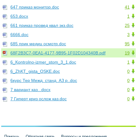
647 приказ монитор.doc
41
653.docx
1
661 приказ провед квал экз.doc
25
6666.doc
3
685 прик медиц осмотр.doc
95
68F2B3C7-0EA1-4177-9B95-1F02D104340B.pdf
19
6_Kontrolno-izmer_stom_3_1.doc
1
6_ZhKT_gista_OSKE.doc
0
6курс Тер Межд. станд. АЗ р..doc
0
7 вариант каз...docx
0
7 Гиперт криз ослож каз.doc
0
Помощь
Обратная связь
Вопросы и предложения