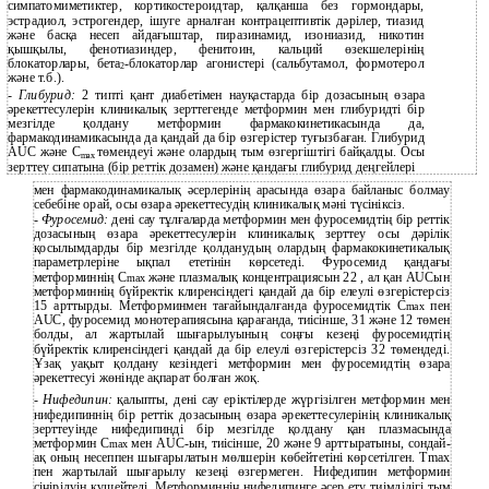
симпатомиметиктер, кортикостероидтар, қалқанша без гормондары,
эстрадиол, эстрогендер, ішуге арналған контрацептивтік дәрілер, тиазид
және басқа несеп айдағыштар, пиразинамид, изониазид, никотин
қышқылы, фенотиазиндер, фенитоин, кальций өзекшелерінің
блокаторлары, бета
-блокаторлар агонистері (сальбутамол, формотерол
2
және т.б.).
-
Глибурид:
2 типті қант диабетімен науқастарда бір дозасының өзара
әрекеттесулерін клиникалық зерттегенде метформин мен глибуридті бір
мезгілде қолдану метформин фармакокинетикасында да,
фармакодинамикасында да қандай да бір өзгерістер туғызбаған. Глибурид
АUС және С
төмендеуі және олардың тым өзгергіштігі байқалды. Осы
mах
зерттеу сипатына (бір реттік дозамен) және қандағы глибурид деңгейлері
мен фармакодинамикалық әсерлерінің арасында өзара байланыс болмау
себебіне орай, осы өзара әрекеттесудің клиникалық мәні түсініксіз.
-
Фуросемид:
дені сау тұлғаларда метформин мен фуросемидтің бір реттік
дозасының өзара әрекеттесулерін клиникалық зерттеу осы дәрілік
қосылымдарды бір мезгілде қолданудың олардың фармакокинетикалық
параметрлеріне ықпал ететінін көрсетеді. Фуросемид қандағы
метформиннің С
және плазмалық концентрациясын 22 , ал қан АUСын
mах
метформиннің бүйректік клиренсіндегі қандай да бір елеулі өзгерістерсіз
15 арттырды. Метформинмен тағайындалғанда фуросемидтік C
пен
max
AUC, фуросемид монотерапиясына қарағанда, тиісінше, 31 және 12 төмен
болды, ал жартылай шығарылуының соңғы кезеңі фуросемидтің
бүйректік клиренсіндегі қандай да бір елеулі өзгерістерсіз 32 төмендеді.
Ұзақ уақыт қолдану кезіндегі метформин мен фуросемидтің өзара
әрекеттесуі жөнінде ақпарат болған жоқ.
-
Нифедипин:
қалыпты, дені сау еріктілерде жүргізілген метформин мен
нифедипиннің бір реттік дозасының өзара әрекеттесулерінің клиникалық
зерттеуінде нифедипинді бір мезгілде қолдану қан плазмасында
метформин C
мен AUC-ын, тиісінше, 20 және 9 арттыратыны, сондай-
max
ақ оның несеппен шығарылатын мөлшерін көбейтетіні көрсетілген. Тmax
пен жартылай шығарылу кезеңі өзгермеген. Нифедипин метформин
сіңірілуін күшейтеді. Метформиннің нифедипинге әсер ету тиімділігі тым