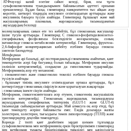
АТФтәуелді калий өзегіне сәйкес келеді, бірақ осы тұста
сульфонилмочевина туындыларымен байланысатын әдеттегі орнынан
ерекшеленеді. Бұдан басқа, глимепирид панкреатиттен тыс айқын әсер
көрсетіп, шеткергі тіндердің инсулинге сезімталдығын арттырады және
инсулиннің бауырға түсуін азайтады. Глимепирид бұлшықет және май
жасушаларының плазмалық жарғақшасында тасымалданатын
ақуыздардың белсенді
молекулаларының санын өте тез көбейтіп, бұл глюкозаның жасушалар
ішіне түсуін арттырады. Глимепирид С гликозил-фосфатидилинозитол-
спецификалық фосфолипаза белсенділігін жоғарылатады, соның
нәтижесінде глюкоза метаболизмін көтермелейді. Глимепирид, фруктоза-
2,6-бифосфат концентрациясын көбейту есебінен бауырда глюкоза
синтезін бәсеңдетеді.
Метформин
Метформин әрі базальді, әрі постпрандиальді гликемияны азайтатын, қант
төмендететін әсері бар бигуанид болып табылады. Метформин инсулин
сөлінісін көтермелемейді, сондықтан да гипогликемия тудырмайды.
Метформиннің әсер ету механизмі:
-
глюконеогенез және гликогенолиз тежелісі есебінен бауырда глюкоза
түзілуін азайтады
-
бұлшықет тінінің инсулинге сезімталдығын орташа арттырады, бұл
шеткергілерде глюкозаның сіңірілуін және қорытылуын жақсартады
-
глюкозаның ішекте сіңуін азайтады.
Метформин, гликогенсинтетазаға әсер етумен, гликогеннің жасушаішілік
синтезін көтермелейді. Глюкозаның жарғақшалық тасымалдаушы
ақуыздарының спецификалық типтерінің (GLUT-1 және GLUT-4)
тасымалдау сыйымдылығын арттырады. Май алмасуға оң әсер етеді, бұл
қант төмендету әсеріне байланысты емес. Емдік дозаларда жалпы
холестерин, холестерин, тығыздығы төмен липопротеиндер (ТТЛП) және
триглицеридтер деңгейін төмендетеді.
Кореяда 2 типті қант диабетінен зардап шеккен тұлғаларда
сульфонилмочевина мен метформиннің еркін біріктірілімімен глимепирид
пен метформин тұрақты біріктірілімінің тиімділігі мен қауіпсіздігін