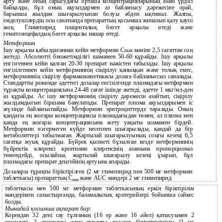
арту және оның сарысудағы орташа концентрацияларының азаю үрдісі
байқалды, бұл оның ақуыздармен аз байланысу дәрежесіне орай,
барынша жылдам шығарылуынан болуы әбден ықтимал. Жалпы,
емделушілердің осы санатында препараттың қосымша жиналып қалу қаупі
жоқ. Глимепирид плаценталық бөгет арқылы өтеді және
гематоэнцефалдық бөгет арқылы нашар өтеді.
Метформин
Ішу арқылы қабылдағаннан кейін метформин С
мәніне 2,5 сағаттан соң
mах
жетеді. Абсолютті биожетімділігі шамамен 50-60 құрайды. Ішу арқылы
енгізгеннен кейін қалған 20-30 препарат нәжістен табылады. Ішу арқылы
енгізілгеннен кейін метформиннің сіңірілуі қаныққан және толық емес,
метформиннің сіңірілу фармакокинетикасы дозаға байланыссыз саналады.
Стандартты режимде әдеттегі дозалар енгізілгенде плазмадағы метформин
тұрақты концентрациясына 24-48 сағат ішінде жетеді, әдетте 1 мкг/мл-ден
аз құрайды. Ас ішу метформиннің сіңірілу дәрежесін азайтып, сіңірілу
жылдамдығын біршама баяулатады. Препарат плазма ақуыздарымен іс
жүзінде байланыспайды. Метформин эритроциттерде таралады. Оның
қандағы ең жоғары концентрациясы плазмадағыдан төмен, ал плазма мен
қанда ең жоғары концентрациясына жету уақыты шамамен бірдей.
Метформин өзгермеген күйде несеппен шығарылады, қандай да бір
метаболиттері табылмаған. Жартылай шығарылуының соңғы кезеңі 6,5
сағатқа жуық құрайды. Бүйрек қызметі бұзылған кезде метформиннің
бүйректік клиренсі креатинин клиренсінің азаюына пропорционал
төмендейді, осылайша, жартылай шығарылу кезеңі ұзарып, бұл
плазмадағы препарат деңгейінің артуына апарады.
Дозалары тұрақты біріктірілген (2 мг глимепирид пен 500 мг метформин
таблеткасы) препараттың C
және AUC мәндері 2 мг глимепирид
max
таблеткасы мен 500 мг метформин таблеткасының еркін біріктірілім
мәндерімен салыстырғанда, баламалылық критерийлері бойынша сәйкес
болды.
Мынадай қосымша ақпарат бар
:
Кореядан 32 дені сау тұлғаның (16 ер және 16 әйел) қатысуымен 2
кезеңдегі, 2 емдеудегі және тұрақты дозалар біріктірілімінің (2 мг