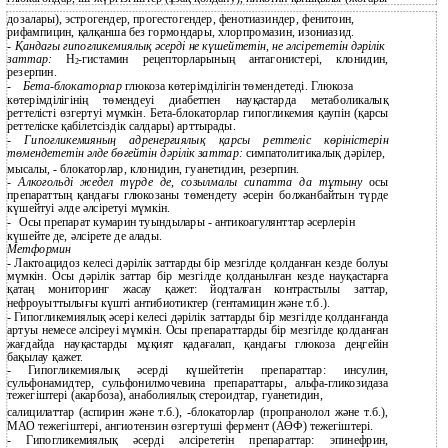
дозалары), эстрогендер, прогестогендер, фенотиазиндер, фенитоин,
рифампицин, қалқанша без гормондары, хлорпромазин, изониазид.
-
Қандағы гипогликемиялық әсерді не күшейтетін, не әлсірететін дәрілік
заттар:
Н
-гистамин рецепторларының антагонистері, клонидин,
2
резерпин.
-
Бета-блокаторлар
глюкоза көтерімділігін төмендетеді. Глюкоза
көтерімділігінің төмендеуі диабетпен науқастарда метаболикалық
реттелісті өзгертуі мүмкін. Бета-блокаторлар гипогликемия қаупін (қарсы
реттеліске қабілетсіздік салдары) арттырады.
-
Гипогликемияның адренергиялық қарсы реттеліс көріністерін
төмендететін әлде бөгейтін дәрілік заттар:
симпатолитикалық дәрілер,
мысалы, - блокаторлар, клонидин, гуанетидин, резерпин.
-
Алкогольді жедел түрде де, созылмалы сипатта да тұтыну
осы
препараттың қандағы глюкозаны төмендету әсерін болжанбайтын түрде
күшейтуі әлде әлсіретуі мүмкін.
-
Осы препарат кумарин туындылары - антикоагулянттар әсерлерін
күшейте де, әлсірете де алады.
Метформин
- Лактоацидоз келесі дәрілік заттарды бір мезгілде қолданған кезде болуы
мүмкін. Осы дәрілік заттар бір мезгілде қолданылған кезде науқастарға
қатаң мониторинг жасау қажет: йодталған контрастылы заттар,
нефроуыттылығы күшті антибиотиктер (гентамицин және т.б.).
-
Гипогликемиялық әсері келесі дәрілік заттарды бір мезгілде қолданғанда
артуы немесе әлсіреуі мүмкін. Осы препараттарды бір мезгілде қолданған
жағдайда науқастарды мұқият қадағалап, қандағы глюкоза деңгейін
бақылау қажет.
-
Гипогликемиялық әсерді күшейтетін препараттар: инсулин,
сульфонамидтер, сульфонилмочевина препараттары,
альфа-гликозидаза
тежегіштері (акарбоза), анаболиялық стероидтар, гуанетидин,
салицилаттар (аспирин және т.б.), -блокаторлар (пропранолол және т.б.),
МАО тежегіштері, ангиотензин өзгертуші фермент (АӨФ) тежегіштері.
- Гипогликемиялық әсерді әлсірететін препараттар: эпинефрин,