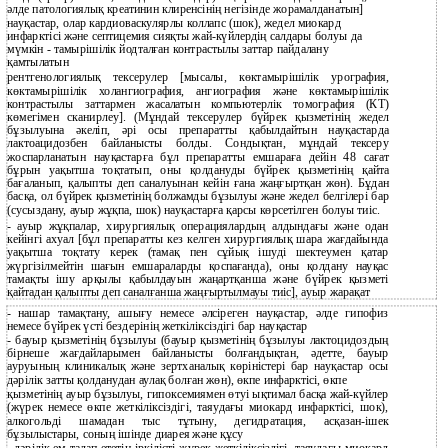
әлде патологиялық креатинин клиренсінің негізінде жорамалданатын]
науқастар, олар кардиоваскулярлы коллапс (шок), жедел миокард
инфарктісі және септицемия сияқты жай-күйлердің салдары болуы да
мүмкін - тамырішілік йодталған контрастылы заттар пайдалану
қамтылатын
рентгенологиялық тексерулер [мысалы, көктамырішілік урография,
көктамырішілік холангиография, ангиография және көктамырішілік
контрастылы заттармен жасалатын компьютерлік томография (КТ)
көмегімен сканирлеу]. (Мұндай тексерулер бүйрек қызметінің жедел
бұзылуына әкеліп, әрі осы препаратты қабылдайтын науқастарда
лактоацидозбен байланысты болды. Сондықтан, мұндай тексеру
жоспарланатын науқастарға бұл препаратты емшараға дейін 48 сағат
бұрын уақытша тоқтатып, оны қолдануды бүйрек қызметінің қайта
бағаланып, қалыпты деп саналуынан кейін ғана жаңғыртқан жөн). Бұдан
басқа, ол бүйрек қызметінің болжамды бұзылуы және жедел белгілері бар
(сусыздану, ауыр жұқпа, шок) науқастарға қарсы көрсетілген болуы тиіс.
- ауыр жұқпалар, хирургиялық операциялардың алдындағы және одан
кейінгі ахуал [бұл препаратты кез келген хирургиялық шара жағдайында
уақытша тоқтату керек (тамақ пен сұйық ішуді шектеумен қатар
жүргізілмейтін шағын емшараларды қоспағанда), оны қолдану науқас
тамақты ішу арқылы қабылдауын жаңартқанша және бүйрек қызметі
қайтадан қалыпты деп саналғанша жаңғыртылмауы тиіс], ауыр жарақат
-
нашар тамақтану, ашығу немесе әлсіреген науқастар, әлде гипофиз
немесе бүйрек үсті бездерінің жеткіліксіздігі бар науқастар
-
бауыр қызметінің бұзылуы (бауыр қызметінің бұзылуы лактоцидоздың
бірнеше жағдайларымен байланысты болғандықтан, әдетте, бауыр
ауруының клиникалық және зертханалық көріністері бар науқастар осы
дәрілік затты қолданудан аулақ болған жөн), өкпе инфарктісі, өкпе
қызметінің ауыр бұзылуы, гипоксемиямен өтуі ықтимал басқа жай-күйлер
(жүрек немесе өкпе жеткіліксіздігі, таяудағы миокард инфарктісі, шок),
алкогольді шамадан тыс тұтыну, дегидратация, асқазан-ішек
бұзылыстары, соның ішінде диарея және құсу