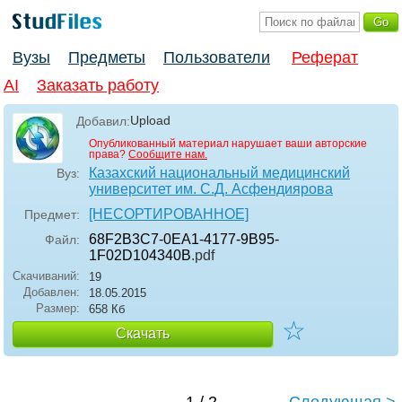
Вузы
Предметы
Пользователи
Реферат
AI
Заказать работу
Upload
Добавил:
Опубликованный материал нарушает ваши авторские
права?
Сообщите нам.
Казахский национальный медицинский
Вуз:
университет им. С.Д. Асфендиярова
[НЕСОРТИРОВАННОЕ]
Предмет:
68F2B3C7-0EA1-4177-9B95-
Файл:
1F02D104340B
.pdf
Скачиваний:
19
Добавлен:
18.05.2015
Размер:
658 Кб
☆
Скачать