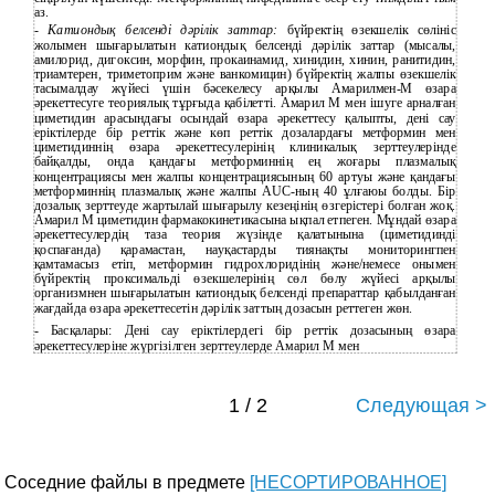
аз.
-
Катиондық белсенді дәрілік заттар:
бүйректің өзекшелік сөлініс
жолымен шығарылатын катиондық белсенді дәрілік заттар (мысалы,
амилорид, дигоксин, морфин, прокаинамид, хинидин, хинин, ранитидин,
триамтерен, триметоприм және ванкомицин) бүйректің жалпы өзекшелік
тасымалдау жүйесі үшін бәсекелесу арқылы
Амарилмен-М
өзара
әрекеттесуге теориялық тұрғыда қабілетті. Амарил М мен ішуге арналған
циметидин арасындағы осындай өзара әрекеттесу қалыпты, дені сау
еріктілерде бір реттік және көп реттік дозалардағы метформин мен
циметидиннің өзара әрекеттесулерінің клиникалық зерттеулерінде
байқалды, онда қандағы метформиннің ең жоғары плазмалық
концентрациясы мен жалпы концентрациясының 60 артуы және қандағы
метформиннің плазмалық және жалпы
АUС-ның
40 ұлғаюы болды. Бір
дозалық зерттеуде жартылай шығарылу кезеңінің өзгерістері болған жоқ.
Амарил М циметидин фармакокинетикасына ықпал етпеген. Мұндай өзара
әрекеттесулердің таза теория жүзінде қалатынына (циметидинді
қоспағанда) қарамастан, науқастарды тиянақты мониторингпен
қамтамасыз етіп, метформин гидрохлоридінің және/немесе онымен
бүйректің проксимальді өзекшелерінің сөл бөлу жүйесі арқылы
организмнен шығарылатын катиондық белсенді препараттар қабылданған
жағдайда өзара әрекеттесетін дәрілік заттың дозасын реттеген жөн.
- Басқалары: Дені сау еріктілердегі бір реттік дозасының өзара
әрекеттесулеріне жүргізілген зерттеулерде Амарил М мен
1 / 2
Следующая >
Соседние файлы в предмете
[НЕСОРТИРОВАННОЕ]