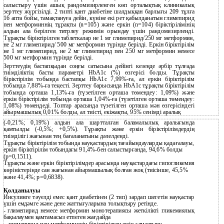
салыстыру үшін ашық рандомизирленген көп орталықтық клиникалық
зерттеу жүргізілді. 2 типті қант диабетіне шалдыққан барлығы 209 тұлға
16 апта бойы, тамақтануға дейін, күніне екі рет қабылданатын глимепирид
пен метформиннің тұрақты (n=105) және еркін (n=104) біріктірілімінің
алдын ала берілген титрлеу режимін орындау үшін рандомизирленді.
Тұрақты біріктірілген таблеткалар не 1 мг глимепирид/250 мг метформин,
не 2 мг глимепирид/ 500 мг метформин түрінде берілді. Еркін біріктірілім
не 1 мг глимепирид, не 2 мг глимепирид пен 250 мг метформин немесе
500 мг метформин түрінде берілді.
Зерттеудің бастапқыдан соңғы сатысына дейінгі кезеңде әрбір тұлғада
тиімділіктің басты параметрі HbA1c (%) өзгерісі болды. Тұрақты
біріктірілім тобында бастапқы HbA1c 7,99%-ға, ал еркін біріктірілім
тобында 7,88%-ға теңесті. Зерттеу барысында HbA1c тұрақты біріктірілім
тобында орташа 1,13%-ға (түзетілген орташа төмендеу: 1,09%) және
еркін біріктірілім тобында орташа 1,04%-ға (түзетілген орташа төмендеу:
1,08%) төмендеді. Топтар арасында түзетілген орташа мән өзгерісіндегі
айырмашылық 0,01% болды, ал тиісті, екіжақты, 95% сенімді аралық
(-0,21%; 0,19%) алдын ала шартталған баламалылық аралығында
қамтылды (-0,5%; +0,5%). Тұрақты және еркін біріктірілімдердің
тиімділігі жағынан тең бағаланатыны дәлелденді.
Тұрақты біріктірілім тобында науқастардың тағайындауларды қадағалауы,
еркін біріктірілім тобындағы 91,4%-бен салыстырғанда, 94,6% болды
(р=0,1511).
Тұрақты және еркін біріктірілімдер арасында науқастардағы гипогликемия
көріністерінде сан жағынан айырмашылық болған жоқ (тиісінше, 45,5%
және 41,4%; р=0,6838).
Қолданылуы
Инсулинге тәуелді емес қант диабетінен (2 тип) зардап шегетін науқастар
үшін емдәмге және дене жаттығуларына толықтыру ретінде.
-
глимепирид немесе метформин монотерапиясы жеткілікті гликемиялық
бақылаумен қамтамасыз етпеген жағдайда