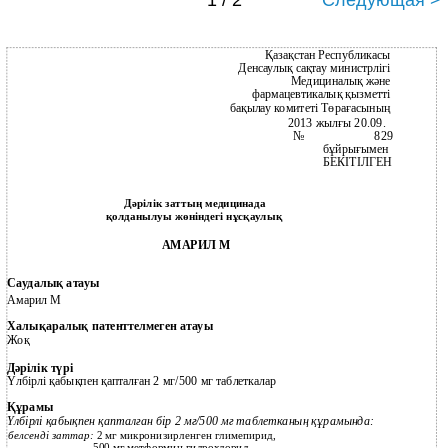
1 / 2
Следующая >
Қазақстан Республикасы
Денсаулық сақтау министрлігі
Медициналық және
фармацевтикалық қызметті
бақылау комитеті Төрағасының
2013 жылғы 20.09.
№ 829
бұйрығымен
БЕКІТІЛГЕН
Дәрілік заттың медицинада
қолданылуы жөніндегі нұсқаулық
АМАРИЛ М
Саудалық атауы
Амарил М
Халықаралық патенттелмеген атауы
Жоқ
Дәрілік түрі
Үлбірлі қабықпен қапталған 2 мг/500 мг таблеткалар
Құрамы
Үлбірлі қабықпен қапталған бір 2 мг/500 мг таблетканың құрамында:
белсенді заттар:
2 мг микронизирленген глимепирид,
500 мг метформин гидрохлорид.