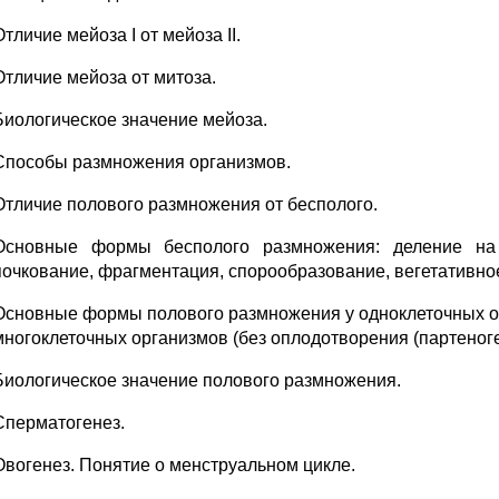
Отличие мейоза I от мейоза II.
Отличие мейоза от митоза.
Биологическое значение мейоза.
Способы размножения организмов.
Отличие полового размножения от бесполого.
Основные формы бесполого размножения: деление на д
почкование, фрагментация, спорообразование, вегетативно
Основные формы полового размножения у одноклеточных ор
многоклеточных организмов (без оплодотворения (партеноге
Биологическое значение полового размножения.
Сперматогенез.
Овогенез. Понятие о менструальном цикле.