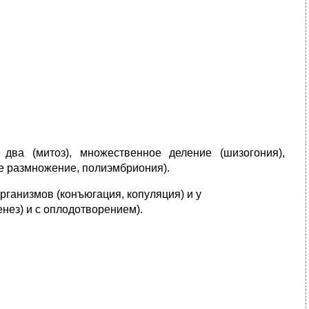
ва (митоз), множественное деление (шизогония),
е размножение, полиэмбриония).
ганизмов (конъюгация, копуляция) и у
нез) и с оплодотворением).