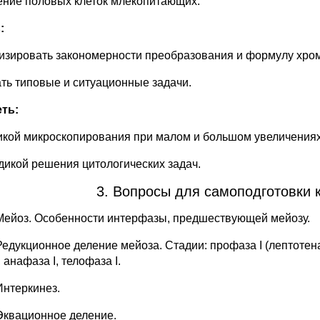
оение половых клеток млекопитающих.
:
лизировать закономерности преобразования и формулу хро
ать типовые и ситуационные задачи.
ть:
никой микроскопирования при малом и большом увеличениях
одикой решения цитологических задач.
3. Вопросы для самоподготовки 
Мейоз. Особенности интерфазы, предшествующей мейозу.
Редукционное деление мейоза. Стадии: профаза I (лептотена
I, анафаза I, телофаза I.
Интеркинез.
_________
Эквационное деление.