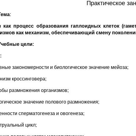
Практическое за
Тема
:
 как процесс образования гаплоидных клеток (гаме
измов как механизм, обеспечивающий смену поколений
Учебные цели:
:
овные закономерности и биологическое значение мейоза;
анизм кроссинговера;
собы размножения организмов;
логическое значение полового размножения;
бенности сперматогенеза и овогенеза;
струальный цикл;