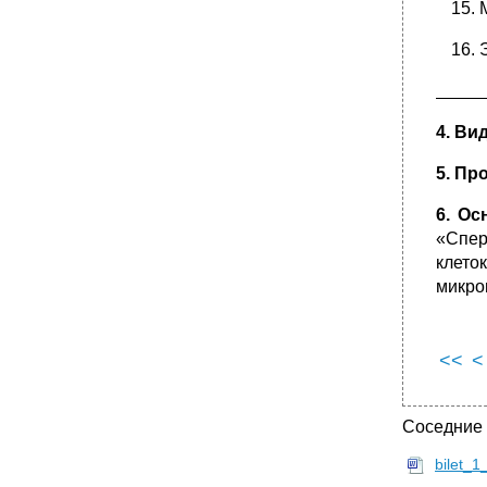
Полимеразная цепная реакция синтеза днк
•
7.4. Самостоятельная работа студентов под
контролем преподавателя. Практическая
работа
_____
1. Применение закона Харди-Вайнберга для
расчета частот генотипов, аллелей и
характеристики генетической структуры
4. Ви
популяции (группы), используя тест на
праворукость и леворукость
5. Пр
Наблюдаемые частоты генотипов и аллелей
6. О
Наблюдаемые частоты генотипов и аллелей
«Спер
•
5’ Act gcg agc t 3’
клето
3’A ccc gct cta 5’
микро
Наблюдаемые и ожидаемые частоты
генотипов и аллелей
Наблюдаемые частоты генотипов и аллелей
<<
<
Молекулярно-генетический метод:
моделирование пцр-анализа делеции f508
гена cftr при диагностике муковисцидоза
Соседние
•
8. Задание для самостоятельной работы
студентов.
bilet_1