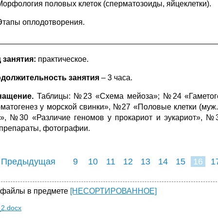
Морфология половых клеток (сперматозоиды, яйцеклетки).
Этапы оплодотворения.
__________________________________________________
д занятия:
практическое.
одолжительность занятия
– 3 часа.
снащение.
Таблицы: №23 «Схема мейоза»; №24 «Гаметог
матогенез у морской свинки», №27 «Половые клетки (муж
к», №30 «Различие геномов у прокариот и эукариот», №
препараты, фотографии.
 Предыдущая
9
10
11
12
13
14
15
16
1
24
25
26
2
 файлы в предмете
[НЕСОРТИРОВАННОЕ]
_2.docx