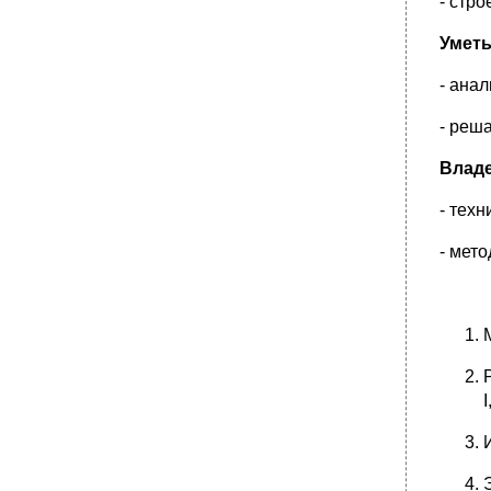
- стр
контролем преподавателя.
Уметь
3. Вопросы для самоподготовки к освоению
данной темы:
- ана
•
7. Содержания занятия:
7.1. Контроль исходного уровня знаний и
- реш
умений.
7.2. Разбор с преподавателем узловых
Владе
вопросов, необходимых для освоения темы
занятия.
- тех
1. Дерматоглифический метод
исследования генетики человека
- мет
2. Цитогенетический метод в исследовании
генетики человека
•
Изучение хромосомного набора
•
Экспресс-метод определения полового
хроматина
3. Проведение дактилоскопического
анализа
•
Выводы:
__________________________________________________
4.Цитогенетический анализ кариотипа (по