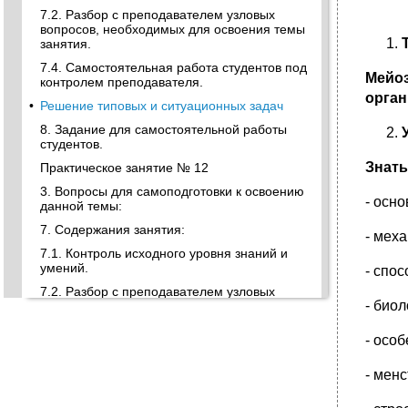
7.2. Разбор с преподавателем узловых
вопросов, необходимых для освоения темы
занятия.
7.4. Самостоятельная работа студентов под
Мейоз
контролем преподавателя.
орган
•
Решение типовых и ситуационных задач
8. Задание для самостоятельной работы
студентов.
Знать
Практическое занятие № 12
3. Вопросы для самоподготовки к освоению
- осн
данной темы:
7. Содержания занятия:
- мех
7.1. Контроль исходного уровня знаний и
умений.
- спо
7.2. Разбор с преподавателем узловых
- био
вопросов, необходимых для освоения темы
занятия.
- осо
1. Анализ родословных
•
2. Близнецовый метод исследования
- мен
генетики человека
7.4. Самостоятельная работа студентов под