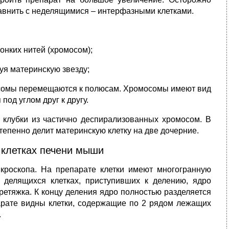
равнить с неделящимися – интерфазными клетками.
онких нитей (хромосом);
уя материнскую звезду;
омосомы перемещаются к полюсам. Хромосомы имеют вид
од углом друг к другу.
клубки из частично деспирализованных хромосом. В
тепенно делит материнскую клетку на две дочерние.
 клетках печени мыши
кроскопа. На препарате клетки имеют многогранную
 делящихся клетках, приступивших к делению, ядро
ретяжка. К концу деления ядро полностью разделяется
парате видны клетки, содержащие по 2 рядом лежащих
.