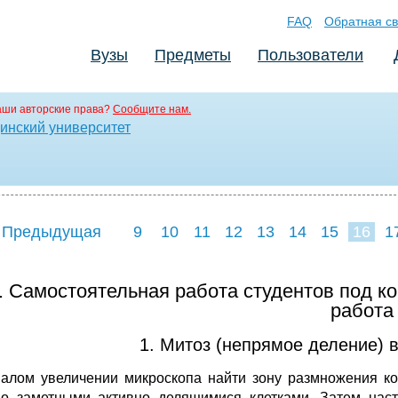
FAQ
Обратная св
Вузы
Предметы
Пользователи
аши авторские права?
Сообщите нам.
инский университет
 Предыдущая
9
10
11
12
13
14
15
16
1
24
25
26
2
3. Самостоятельная работа студентов под к
работа
1. Митоз (непрямое деление) в
алом увеличении микроскопа найти зону размножения кон
о заметными активно делящимися клетками. Затем наст