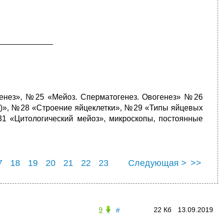
____________
енез», №25 «Мейоз. Сперматогенез. Овогенез» №26
.)», №28 «Строение яйцеклетки», №29 «Типы яйцевых
31 «Цитологический мейоз», микроскопы, постоянные
7
18
19
20
21
22
23
Следующая >
>>
7
28
9
22 Кб
13.09.2019
#