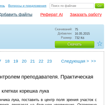
язь
Вопросы и предложения
Добавить файлы
Реферат AI
Заказать работу
Скачиваний:
75
Добавлен:
16.05.2015
Размер:
732 Кб
☆
Скачать
7
18
19
20
21
22
23
Следующая >
>>
7
28
онтролем преподавателя. Практическая
 клетках корешка лука
чика лука, поставить в центр поля зрения участок с
роить препарат на большое увеличение. Осторожно