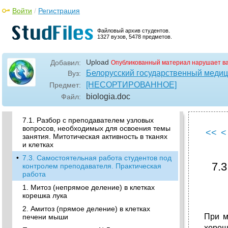
Войти
/
Регистрация
4. Микроскопический анализ постоянного
препарата «Лизосомы»
Файловый архив студентов.
Практическая работа №1 Работа с
1327 вузов, 5478 предметов.
электронными микрофотографиями:
1. Рибосомы
Upload
Добавил:
Опубликованный материал нарушает в
•
2. Гранулярная эндоплазматическая сеть
Белорусский государственный медиц
Вуз:
Цитоплазматические микротрубочки
[НЕСОРТИРОВАННОЕ]
Предмет:
Практическое занятие № 4
biologia
.doc
Файл:
•
7. Содержания занятия:
7.1. Разбор с преподавателем узловых
вопросов, необходимых для освоения темы
<<
<
занятия. Митотическая активность в тканях
и клетках
•
7.3. Самостоятельная работа студентов под
7.
контролем преподавателя. Практическая
работа
1. Митоз (непрямое деление) в клетках
корешка лука
2. Амитоз (прямое деление) в клетках
При м
печени мыши
хорош