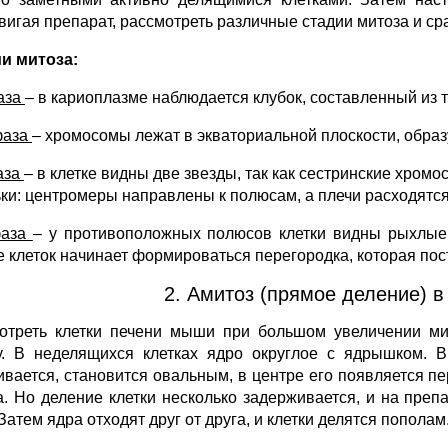
вигая препарат, рассмотреть различные стадии митоза и с
и митоза:
аза
– в кариоплазме наблюдается клубок, составленный из т
фаза
– хромосомы лежат в экваториальной плоскости, образ
аза
– в клетке видны две звезды, так как сестринские хр
ки: центромеры направлены к полюсам, а плечи расходятся п
фаза
– у противоположных полюсов клетки видны рыхлые 
е клеток начинает формироваться перегородка, которая пос
2. Амитоз (прямое деление) в
отреть клетки печени мыши при большом увеличении ми
. В неделящихся клетках ядро округлое с ядрышком. В
ивается, становится овальным, в центре его появляется пе
а. Но деление клетки несколько задерживается, и на пре
Затем ядра отходят друг от друга, и клетки делятся пополам