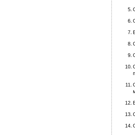
микрофотографиям метафазных
пластинок).
5.Экспресс-метод исследования х-полового
хроматина в ядрах эпителия слизистой
оболочки полости рта
8. Задание для самостоятельной работы
студентов.
Практическое занятие № 14
2. Учебные цели:
•
3. Вопросы для самоподготовки к освоению
данной темы:
7. Содержания занятия:
7.1. Контроль исходного уровня знаний и
умений.
7.2. Разбор с преподавателем узловых
вопросов, необходимых для освоения темы
занятия.
Популяционно-статистический метод
•
2. Биохимический метод
3. Молекулярно-генетический метод