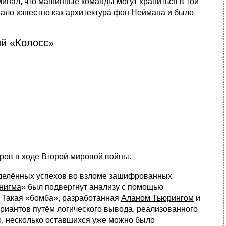
минал, что машинные команды могут храниться в той
тало известно как
архитектура фон Неймана
и было
ий «Колосс»
ров
в ходе Второй мировой войны.
еделённых успехов во взломе зашифрованных
нигма
» был подвергнут анализу с помощью
 Такая «бомба», разработанная
Аланом Тьюрингом
и
ариантов путём логического вывода, реализованного
ю, несколько оставшихся уже можно было