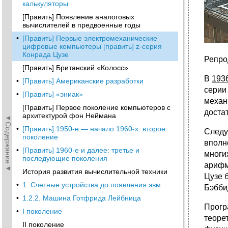
калькуляторы
[Править] Появление аналоговых
вычислителей в предвоенные годы
•
[Править] Первые электромеханические
цифровые компьютеры [править] z-серия
Конрада Цузе
Репро
[Править] Британский «Колосс»
В
1936
•
[Править] Американские разработки
серии
•
[Править] «эниак»
механ
[Править] Первое поколение компьютеров с
доста
архитектурой фон Неймана
◄Содержание◄
•
[Править] 1950-е — начало 1960-х: второе
След
поколение
вполн
•
[Править] 1960-е и далее: третье и
многи
последующие поколения
арифм
История развития вычислительной техники
Цузе б
•
1. Счетные устройства до появления эвм
Бэбби
•
1.2.2. Машина Готфрида Лейбница
Прогр
•
I поколение
теоре
II поколение