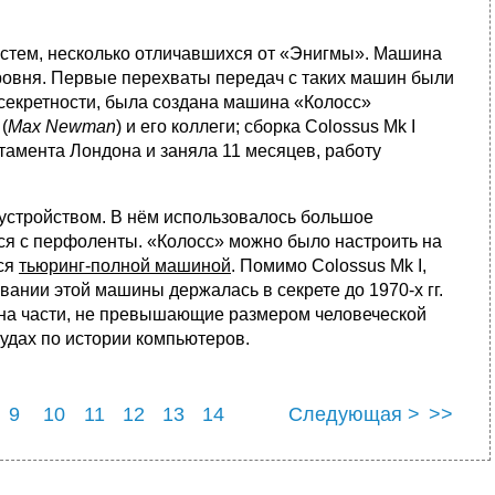
тем, несколько отличавшихся от «Энигмы». Машина
уровня. Первые перехваты передач с таких машин были
е секретности, была создана машина «Колосс»
(
Max Newman
) и его коллеги; сборка Colossus Mk I
амента Лондона и заняла 11 месяцев, работу
устройством. В нём использовалось большое
я с перфоленты. «Колосс» можно было настроить на
лся
тьюринг-полной машиной
. Помимо Colossus Mk I,
ании этой машины держалась в секрете до 1970-х гг.
на части, не превышающие размером человеческой
рудах по истории компьютеров.
9
10
11
12
13
14
Следующая >
>>