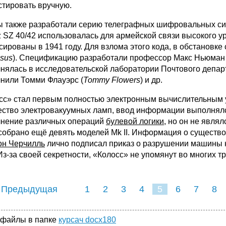
стировать вручную.
 также разработали серию телеграфных шифровальных сис
z SZ 40/42 использовалась для армейской связи высокого 
сированы в 1941 году. Для взлома этого кода, в обстановк
sus
). Спецификацию разработали профессор Макс Ньюман 
нялась в исследовательской лаборатории Почтового департ
нили Томми Флауэрс (
Tommy Flowers
) и др.
сс» стал первым полностью электронным вычислительным 
ество электровакуумных ламп, ввод информации выполнялс
нение различных операций
булевой логики
, но он не явля
собрано ещё девять моделей Mk II. Информация о существов
он Черчилль
лично подписал приказ о разрушении машины 
 Из-за своей секретности, «Колосс» не упомянут во многих т
 Предыдущая
1
2
3
4
5
6
7
8
 файлы в папке
курсач docx180