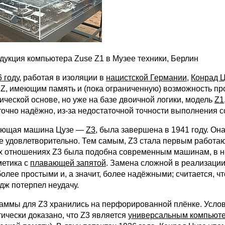
дукция компьютера Zuse Z1 в Музее техники, Берлин
 году
, работая в изоляции в
нацистской Германии
,
Конрад 
 Z, имеющим память и (пока ограниченную) возможность пр
ической основе, но уже на базе двоичной логики, модель
Z1
точно надёжно, из-за недостаточной точности выполнения с
ующая машина Цузе —
Z3
, была завершена в 1941 году. О
е удовлетворительно. Тем самым, Z3 стала первым работ
х отношениях Z3 была подобна современным машинам, в не
етика с
плавающей запятой
. Замена сложной в реализаци
олее простыми и, а значит, более надёжными; считается, что
дж потерпел неудачу.
аммы для Z3 хранились на перфорированной плёнке. Услов
тически доказано, что Z3 является
универсальным компьют