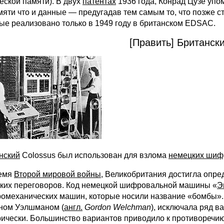
еской памяти). В двух
патентах
1936 года, Конрад Цузе упо
мяти что и данные — предугадав тем самым то, что позже с
ые реализовано только в 1949 году в британском EDSAC.
[Править] Британск
нский
Colossus был использован для взлома
немецких шиф
емя
Второй мировой войны
, Великобритания достигла опр
ких переговоров. Код немецкой шифровальной машины «
Э
ромеханических машин, которые носили название «бомбы».
ном Уэлшманом (
англ.
Gordon Welchman
), исключала ряд в
рически. Большинство вариантов приводило к противоречи