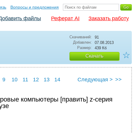
язь
Вопросы и предложения
Добавить файлы
Реферат AI
Заказать работу
Скачиваний:
91
Добавлен:
07.08.2013
Размер:
439 Кб
☆
Скачать
9
10
11
12
13
14
Следующая >
>>
ровые компьютеры [править] z-серия
узе