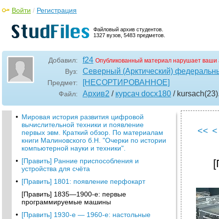
Войти
/
Регистрация
Файловый архив студентов.
1327 вузов, 5483 предметов.
f24
Добавил:
Опубликованный материал нарушает ваши 
Северный (Арктический) федеральны
Вуз:
[НЕСОРТИРОВАННОЕ]
Предмет:
Архив2
/
курсач docx180
/ kursach(23)
Файл:
•
Мировая история развития цифровой
вычислительной техники и появление
<<
<
первых эвм. Краткий обзор. По материалам
книги Малиновского б.Н. "Очерки по истории
компьютерной науки и техники".
•
[Править] Ранние приспособления и
[
устройства для счёта
•
[Править] 1801: появление перфокарт
[Править] 1835—1900-е: первые
программируемые машины
•
[Править] 1930-е — 1960-е: настольные