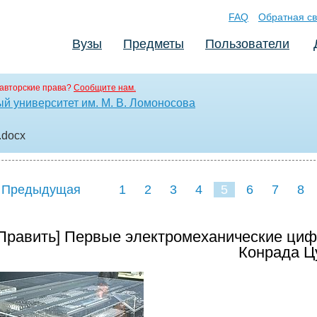
FAQ
Обратная св
Вузы
Предметы
Пользователи
авторские права?
Сообщите нам.
й университет им. М. В. Ломоносова
.docx
 Предыдущая
1
2
3
4
5
6
7
8
Править] Первые электромеханические циф
Конрада Ц