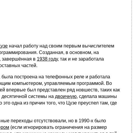
Цузе
начал работу над своим первым вычислителем
ограммирования. Созданная, в основном, на
, завершённая в
1938 году
, так и не заработала
оставных частей.
на была построена на телефонных реле и работала
ающим компьютером, управляемым программой. Во
й впервые был представлен ряд новшеств, таких как
и десятичной системы на
двоичную
, сделала машины
 это одна из причин того, что Цузе преуспел там, где
ные переходы отсутствовали, но в 1990-х было
ером
(если игнорировать ограничения на размер