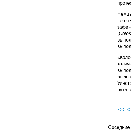
проте
Немцы
Loren
зафик
(
Colos
выпол
выпол
«Коло
колич
выпол
было 
Уинст
руки.
<<
<
Соседние