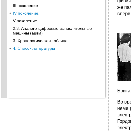
физич
III поколение
же па
•
IV поколение.
вперв
V поколение
2.3. Аналого-цифровые вычислительные
машины (ацвм)
3. Хронологическая таблица
•
4. Список литературы
Брита
Во вр
немец
элект
Гордо
элект