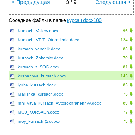
< Предыдущая
3 / 9
Следующая >
Соседние файлы в папке
курсач docx180
Kursach_Volkov.docx
96
Kursach_VTIT_Oformlenie.docx
124
kursach_yanchik.docx
85
Kursach_Zhitetsky.docx
70
kursach_z_SOG.docx
81
kuzhanova_kursach.docx
145
lyuba_kursach.docx
85
Marishka_kursach.docx
75
mni_vitya_kursach_Avtosokhranennyy.docx
89
MOJ_KURSACh.docx
77
moy_kursach (2).docx
79