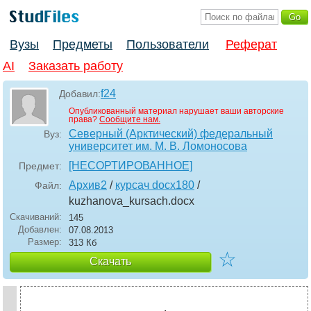
Вузы
Предметы
Пользователи
Реферат
AI
Заказать работу
f24
Добавил:
Опубликованный материал нарушает ваши авторские
права?
Сообщите нам.
Северный (Арктический) федеральный
Вуз:
университет им. М. В. Ломоносова
[НЕСОРТИРОВАННОЕ]
Предмет:
Архив2
/
курсач docx180
/
Файл:
kuzhanova_kursach
.docx
Скачиваний:
145
Добавлен:
07.08.2013
Размер:
313 Кб
☆
Скачать