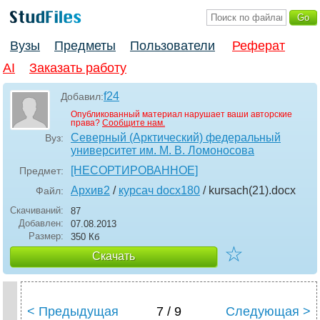
Вузы
Предметы
Пользователи
Реферат
AI
Заказать работу
f24
Добавил:
Опубликованный материал нарушает ваши авторские
права?
Сообщите нам.
Северный (Арктический) федеральный
Вуз:
университет им. М. В. Ломоносова
[НЕСОРТИРОВАННОЕ]
Предмет:
Архив2
/
курсач docx180
/ kursach(21)
.docx
Файл:
Скачиваний:
87
Добавлен:
07.08.2013
Размер:
350 Кб
☆
Скачать
< Предыдущая
7 / 9
Следующая >