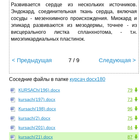
Развивается сердце из нескольких источников.
Эндокард, соединительная ткань сердца, включая
сосуды - мезенхимного происхождения. Миокард и
эпикард развиваются из мезодермы, точнее - из
висцерального листка спланхнотома, - т.н.
миоэпикардиальных пластинок.
< Предыдущая
7 / 9
Следующая >
Соседние файлы в папке
курсач docx180
KURSACh(196).docx
79
kursach(197).docx
73
Kursach(198).docx
96
kursach(2).docx
75
kursach(201).docx
84
kursach(21).docx
87