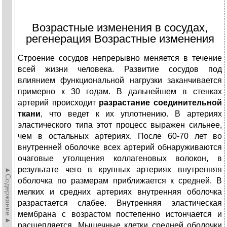
Возрастные изменения в сосудах,
регенерация Возрастные изменения
Строение сосудов непрерывно меняется в течение
всей жизни человека. Развитие сосудов под
влиянием функциональной нагрузки заканчивается
примерно к 30 годам. В дальнейшем в стенках
артерий происходит
разрастание соединительной
ткани
, что ведет к их уплотнению. В артериях
эластического типа этот процесс выражен сильнее,
чем в остальных артериях. После 60-70 лет во
внутренней оболочке всех артерий обнаруживаются
очаговые утолщения коллагеновых волокон, в
результате чего в крупных артериях внутренняя
►Содержание►
оболочка по размерам приближается к средней. В
мелких и средних артериях внутренняя оболочка
разрастается слабее. Внутренняя эластическая
мембрана с возрастом постепенно истончается и
расщепляется. Мышечные клетки средней оболочки