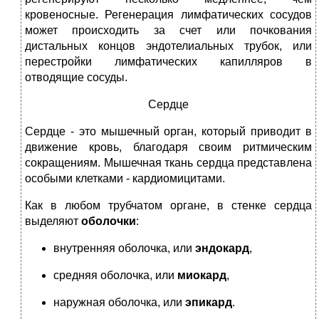
кровеносные. Регенерация лимфатических сосудов
может происходить за счет или почкования
дистальных концов эндотелиальных трубок, или
перестройки лимфатических капилляров в
отводящие сосуды.
Сердце
Сердце - это мышечный орган, который приводит в
движение кровь, благодаря своим ритмическим
сокращениям. Мышечная ткань сердца представлена
особыми клетками - кардиомицитами.
Как в любом трубчатом органе, в стенке сердца
выделяют
оболочки
:
внутренняя оболочка, или
эндокард
,
средняя оболочка, или
миокард
,
наружная оболочка, или
эпикард
.