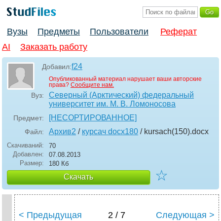
Вузы
Предметы
Пользователи
Реферат
AI
Заказать работу
f24
Добавил:
Опубликованный материал нарушает ваши авторские
права?
Сообщите нам.
Северный (Арктический) федеральный
Вуз:
университет им. М. В. Ломоносова
[НЕСОРТИРОВАННОЕ]
Предмет:
Архив2
/
курсач docx180
/ kursach(150)
.docx
Файл:
Скачиваний:
70
Добавлен:
07.08.2013
Размер:
180 Кб
☆
Скачать
< Предыдущая
2 / 7
Следующая >