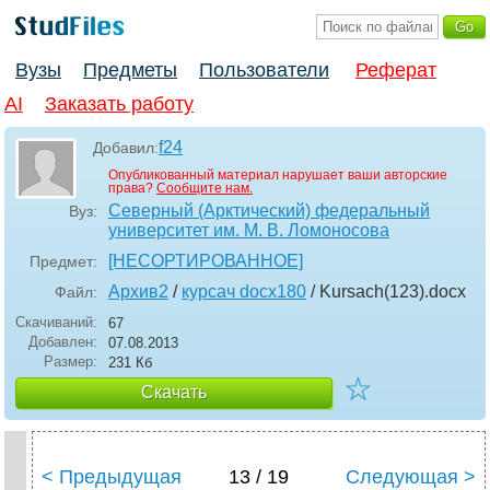
Вузы
Предметы
Пользователи
Реферат
AI
Заказать работу
f24
Добавил:
Опубликованный материал нарушает ваши авторские
права?
Сообщите нам.
Северный (Арктический) федеральный
Вуз:
университет им. М. В. Ломоносова
[НЕСОРТИРОВАННОЕ]
Предмет:
Архив2
/
курсач docx180
/ Kursach(123)
.docx
Файл:
Скачиваний:
67
Добавлен:
07.08.2013
Размер:
231 Кб
☆
Скачать
< Предыдущая
13 / 19
Следующая >