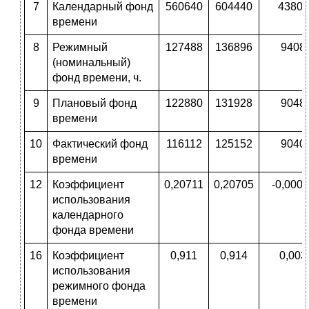
7
Календарный фонд
560640
604440
43800
времени
8
Режимный
127488
136896
9408
(номинальный)
фонд времени, ч.
9
Плановый фонд
122880
131928
9048
времени
10
Фактический фонд
116112
125152
9040
времени
12
Коэффициент
0,20711
0,20705
-0,000
использования
календарного
фонда времени
16
Коэффициент
0,911
0,914
0,003
использования
режимного фонда
времени