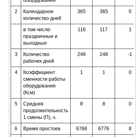
оборудования
2
Календарное
365
365
0
количество дней
в том числе:
116
117
1
праздничные и
выходные
3
Количество
249
248
-1
рабочих дней
4
Коэффициент
1
1
0
сменности работы
оборудования
(Ксм)
5
Средняя
8
8
0
продолжительность
1 смены (П), ч.
6
Время простоев
6768
6776
8