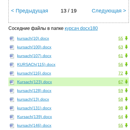
< Предыдущая
13 / 19
Следующая >
Соседние файлы в папке
курсач docx180
kursach(10).docx
55
kursach(100).docx
63
kursach(107).docx
61
KURSACh(115).docx
56
kursach(116).docx
72
Kursach(123).docx
67
kursach(128).docx
59
kursach(13).docx
58
kursach(131).docx
98
Kursach(139).docx
64
kursach(146).docx
55