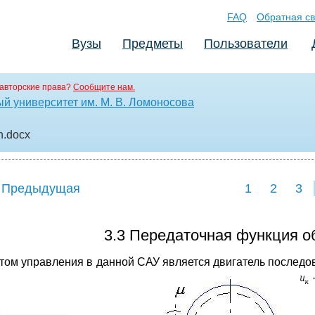
FAQ
Обратная св
Вузы
Предметы
Пользователи
авторские права?
Сообщите нам.
й университет им. М. В. Ломоносова
h
.docx
 Предыдущая
1
2
3
3.3 Передаточная функция о
том управления в данной САУ является двигатель последо