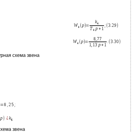
турная схема звена
схема звена