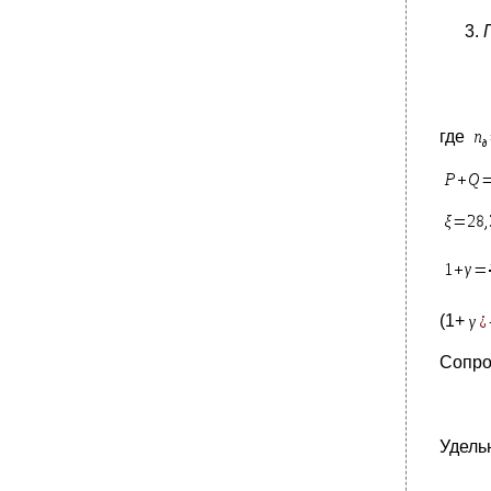
где
(1+
Сопро
Удель