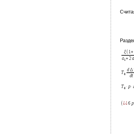
Счита
Разде