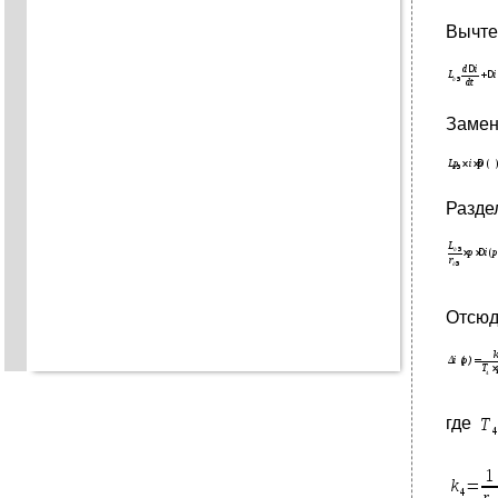
Вычтем
Замен
Разде
Отсюд
где