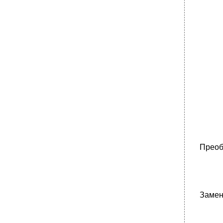
Преоб
Замен