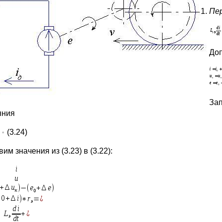
Пе
Доп
Зап
яния
(3.24)
им значения из (3.23) в (3.22):