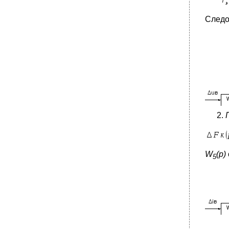
Следо
W
(
p
)
5