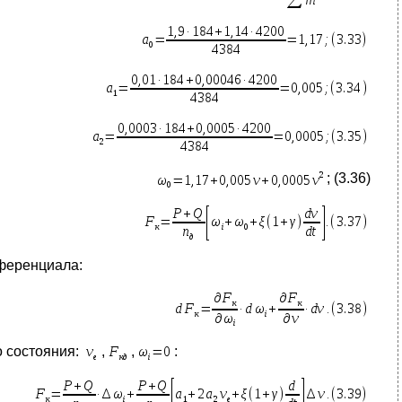
; (3.36)
ференциала:
о состояния:
,
,
: