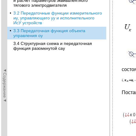
и расчет параметров эквивалентного
тягового электродвигателя
•
3.2 Передаточные функции измерительного
иу, управляющего уу и исполнительного
ИсУ устройств
•
3.3 Передаточная функция объекта
управления оу
3.4 Структурная схема и передаточная
функция разомкнутой сау
состо
◄Содержание◄
Постав