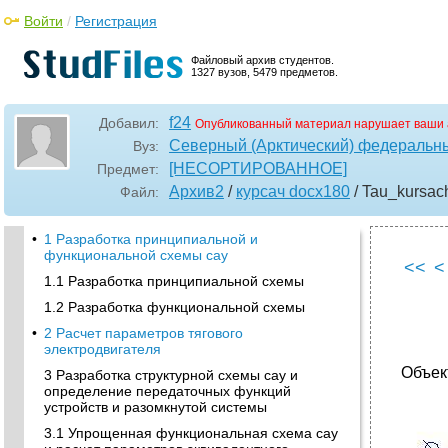
Войти
/
Регистрация
Файловый архив студентов.
1327 вузов, 5479 предметов.
f24
Добавил:
Опубликованный материал нарушает ваши 
Северный (Арктический) федеральны
Вуз:
[НЕСОРТИРОВАННОЕ]
Предмет:
Архив2
/
курсач docx180
/ Tau_kursac
Файл:
•
1 Разработка принципиальной и
функциональной схемы сау
<<
<
1.1 Разработка принципиальной схемы
1.2 Разработка функциональной схемы
•
2 Расчет параметров тягового
электродвигателя
Объек
3 Разработка структурной схемы сау и
определение передаточных функций
устройств и разомкнутой системы
3.1 Упрощенная функциональная схема сау