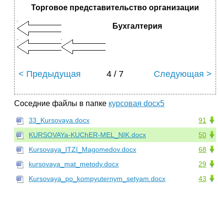
Торговое представительство организации
Бухгалтерия
< Предыдущая
4 / 7
Следующая >
Соседние файлы в папке
курсовая docx5
33_Kursovaya.docx
91
KURSOVAYa-KUChER-MEL_NIK.docx
50
Kursovaya_ITZI_Magomedov.docx
68
kursovaya_mat_metody.docx
29
Kursovaya_po_kompyuternym_setyam.docx
43