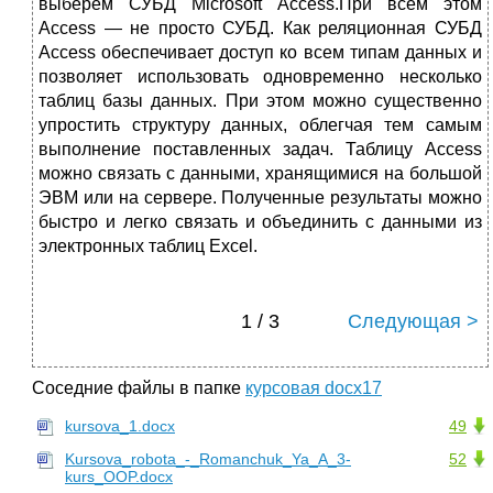
выберем СУБД Microsoft Access.При всем этом
Access — не просто СУБД. Как реляционная СУБД
Access обеспечивает доступ ко всем типам данных и
позволяет использовать одновременно несколько
таблиц базы данных. При этом можно существенно
упростить структуру данных, облегчая тем самым
выполнение поставленных задач. Таблицу Access
можно связать с данными, хранящимися на большой
ЭВМ или на сервере. Полученные результаты можно
быстро и легко связать и объединить с данными из
электронных таблиц Excel.
1 / 3
Следующая >
Соседние файлы в папке
курсовая docx17
kursova_1.docx
49
Kursova_robota_-_Romanchuk_Ya_A_3-
52
kurs_OOP.docx