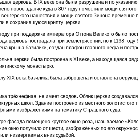
ьшая церковь. В IX веке она была разрушена и по указани
оено новое здание куда в 807 году поместили мощи святого
 венгерского нашествия и мощи святого Зинона временно п
ли в сохранившуюся крипту церкви.
 году при поддержке императора Оттона Великого было пос
года церковь пострадала при землетрясении, но к 1138 году
ена крыша базилики, создан плафон главного нефа и постро
ольня церкви была построена в XI веке, а находящаяся ря
иктинскому монастырю.
алу XIX века базилика была заброшена и оставлена верующ
ика трёхнефная, не имеет сводов. Облик церкви создавалс
ектурных школ. Здание построено из местного золотистого
фными изображениями на тематику Страшного суда.
тре фасада помещено круглое окно-роза, называемое «Кол
ние окно получило от шести, изображённых по его окружно
 или низвергаемых вниз судьбой.