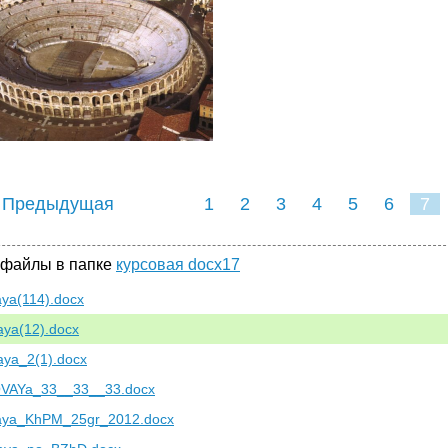
 Предыдущая
1
2
3
4
5
6
7
 файлы в папке
курсовая docx17
aya(114).docx
aya(12).docx
aya_2(1).docx
VAYa_33__33__33.docx
aya_KhPM_25gr_2012.docx