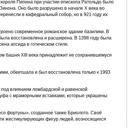
ю короля Пипина при участии епископа Ратольдо было
 Зинона. Оно было разрушено в начале X века во
еренесли в кафедральный собор, но в 921 году их
троено современное романское здание базилики. В
 была восстановлена и расширена. В 1398 году была
ена апсида в готическом стиле.
дом башня XIII века принадлежит не сохранившемуся
ими, обветшала и был восстановлена только к 1993
я под влиянием ломбардской и равенской
 туфа с мраморными вставками, которые украшены
есо фортуны», созданное также Бриолото. Своё
сти жестикулирующих фигур людей, возносящихся