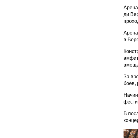
Арена
ди Ве
прохо
Арена
в Вер
Конст
амфит
вмеща
За вр
боёв,
Начин
фести
В пос
конце