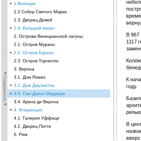
небол
•
1.Венеция
постр
1.2 Собор Святого Марка
время
1.3. Дворец Дожей
верну
•
1.4. Большой канал
В 967
2. Острова Венецианской лагуны.
1117 
2.1. Остров Мурано.
замен
•
2.2. Остров Бурано
Колок
2.3. Остров Торчелло
бенед
3. Верона
◄Содержание◄
3.1. Дом Ромео
К нач
•
3.2. Дом Джульетты
году.
•
3.3. Сан-Дзено Маджоре
Базил
3.4. Арена ди Верона
архит
•
4. Флоренция
релье
4.1. Галерея Уффици
В цен
4.2. Дворец Питти
назва
5. Рим.
вверх