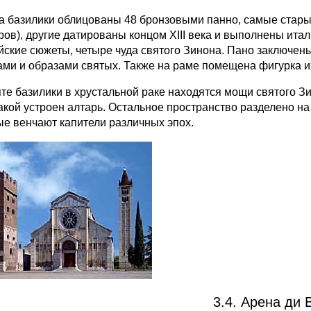
а базилики облицованы 48 бронзовыми панно, самые старые 
ров), другие датированы концом XIII века и выполнены ит
йские сюжеты, четыре чуда святого Зинона. Пано заключен
ами и образами святых. Также на раме помещена фигурка и
пте базилики в хрустальной раке находятся мощи святого З
акой устроен алтарь. Остальное пространство разделено н
ые венчают капители различных эпох.
3.4. Арена ди 