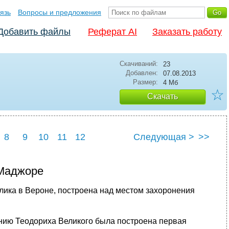
язь
Вопросы и предложения
Добавить файлы
Реферат AI
Заказать работу
Скачиваний:
23
Добавлен:
07.08.2013
Размер:
4 Мб
☆
Скачать
8
9
10
11
12
Следующая >
>>
 Маджоре
лика в Вероне, построена над местом захоронения
занию Теодориха Великого была построена первая