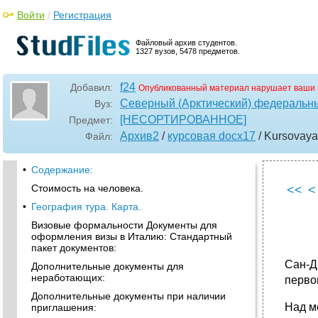
Войти
/
Регистрация
Файловый архив студентов.
1327 вузов, 5478 предметов.
f24
Добавил:
Опубликованный материал нарушает ваши 
Северный (Арктический) федеральны
Вуз:
[НЕСОРТИРОВАННОЕ]
Предмет:
Архив2
/
курсовая docx17
/ Kursovaya
Файл:
•
Содержание:
Стоимость на человека.
<<
<
•
География тура. Карта.
Визовые формальности Документы для
оформления визы в Италию: Стандартный
пакет документов:
Сан-Д
Дополнительные документы для
неработающих:
перво
Дополнительные документы при наличии
Над м
приглашения: