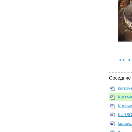
<<
<
Соседние
kursov
Kursov
Kursov
KURSO
kursov