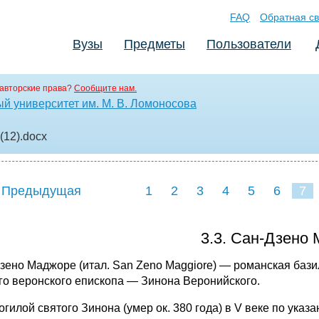
FAQ
Обратная св
Вузы
Предметы
Пользователи
авторские права?
Сообщите нам.
й университет им. М. В. Ломоносова
(12)
.docx
 Предыдущая
1
2
3
4
5
6
7
3.3. Сан-Дзено
зено Маджоре (итал. San Zeno Maggiore) — романская бази
го веронского епископа — Зинона Веронийского.
огилой святого Зинона (умер ок. 380 года) в V веке по ука