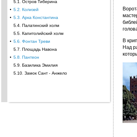
5.1. Остров Тиберина
Ворот
•
5.2. Колизей
масте
•
5.3. Арка Константина
библе
5.4. Палатинский холм
голов
5.5. Капитолийский холм
В кри
•
5.6. Фонтан Треви
Над р
5.7. Площадь Навона
котор
•
5.8. Пантеон
5.9. Базилика Эмилия
5.10. Замок Сант - Анжело