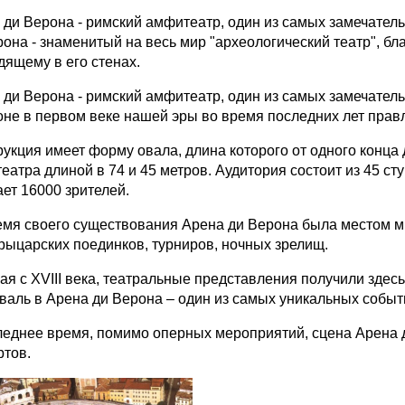
 ди Верона - римский амфитеатр, один из самых замечател
рона - знаменитый на весь мир "археологический театр", 
дящему в его стенах.
 ди Верона - римский амфитеатр, один из самых замечател
оне в первом веке нашей эры во время последних лет прав
рукция имеет форму овала, длина которого от одного конца 
еатра длиной в 74 и 45 метров. Аудитория состоит из 45 ст
ет 16000 зрителей.
емя своего существования Арена ди Верона была местом м
 рыцарских поединков, турниров, ночных зрелищ.
ая с XVIII века, театральные представления получили здес
валь в Арена ди Верона – один из самых уникальных событ
леднее время, помимо оперных мероприятий, сцена Арена д
ртов.