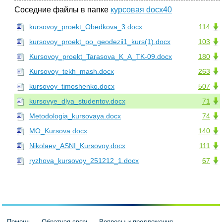
Соседние файлы в папке
курсовая docx40
kursovoy_proekt_Obedkova_3.docx
114
kursovoy_proekt_po_geodezii1_kurs(1).docx
103
Kursovoy_proekt_Tarasova_K_A_TK-09.docx
180
Kursovoy_tekh_mash.docx
263
kursovoy_timoshenko.docx
507
kursovye_dlya_studentov.docx
71
Metodologia_kursovaya.docx
74
MO_Kursova.docx
140
Nikolaev_ASNI_Kursovoy.docx
111
ryzhova_kursovoy_251212_1.docx
67
Помощь
Обратная связь
Вопросы и предложения