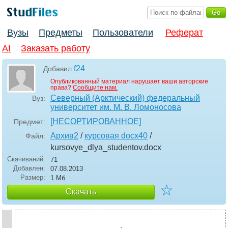
Вузы
Предметы
Пользователи
Реферат
AI
Заказать работу
f24
Добавил:
Опубликованный материал нарушает ваши авторские
права?
Сообщите нам.
Северный (Арктический) федеральный
Вуз:
университет им. М. В. Ломоносова
[НЕСОРТИРОВАННОЕ]
Предмет:
Архив2
/
курсовая docx40
/
Файл:
kursovye_dlya_studentov
.docx
Скачиваний:
71
Добавлен:
07.08.2013
Размер:
1 Мб
☆
Скачать