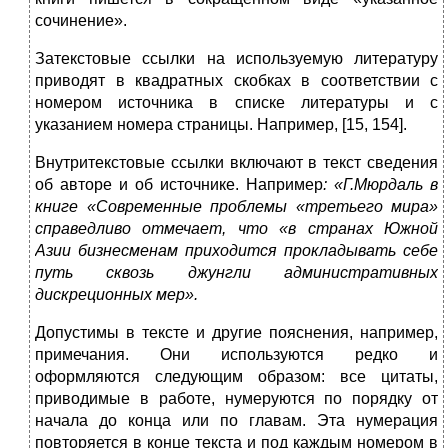
сочинение».
Затекстовые ссылки на используемую литературу
приводят в квадратных скобках в соответствии с
номером источника в списке литературы и с
указанием номера страницы. Например, [15, 154].
Внутритекстовые ссылки включают в текст сведения
об авторе и об источнике. Например
: «Г.Мюрдаль в
книге «Современные проблемы «третьего мира»
справедливо отмечает, что «в странах Южной
Азии бизнесменам приходится прокладывать себе
путь сквозь джунгли административных
дискреционных мер».
Допустимы в тексте и другие пояснения, например,
примечания. Они используются редко и
оформляются следующим образом: все цитаты,
приводимые в работе, нумеруются по порядку от
начала до конца или по главам. Эта нумерация
повторяется в конце текста и под каждым номером в