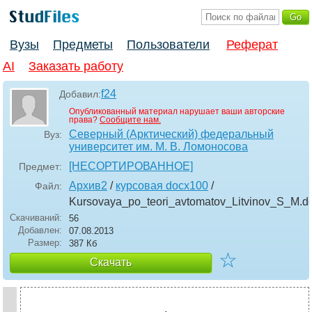
Вузы
Предметы
Пользователи
Реферат
AI
Заказать работу
f24
Добавил:
Опубликованный материал нарушает ваши авторские
права?
Сообщите нам.
Северный (Арктический) федеральный
Вуз:
университет им. М. В. Ломоносова
[НЕСОРТИРОВАННОЕ]
Предмет:
Архив2
/
курсовая docx100
/
Файл:
Kursovaya_po_teori_avtomatov_Litvinov_S_M
.d
Скачиваний:
56
Добавлен:
07.08.2013
Размер:
387 Кб
☆
Скачать