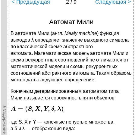
< Предыдущая
2 / 9
Следующая >
Автомат Мили
В автомате Мили (англ.
Mealy machine
) функция
выходов λ определяет значение выходного символа
по классической схеме абстрактного
автомата. Математическая модель автомата Мили и
схема рекуррентных соотношений не отличаются от
математической модели и схемы рекуррентных
соотношений абстрактного автомата. Таким образом,
можно дать следующее определение:
Конечным детерминированным автоматом типа
Мили называется совокупность пяти объектов
►Содержание►
,
где S, X и Y — конечные непустые множества,
а δ и λ — отображения вида: