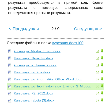
результат преобразуется в прямой код. Кроме
результата с помощью специальных схем
определяются признаки результата.
< Предыдущая
2 / 9
Следующая >
Соседние файлы в папке
курсовая docx100
kursovaya_Masha_T_nnn.docx
54
Kursovaya_Nevezhin.docx
64
kursovaya_o_chume_2.docx
61
Kursovaya_po_infe.docx
44
Kursovaya_po_informatike_Office_Word.docx
57
Kursovaya_po_teori_avtomatov_Litvinov_S_M.docx
56
Kursovaya_PZ_2012.docx
54
Kursovaya_rabota (3).docx
57