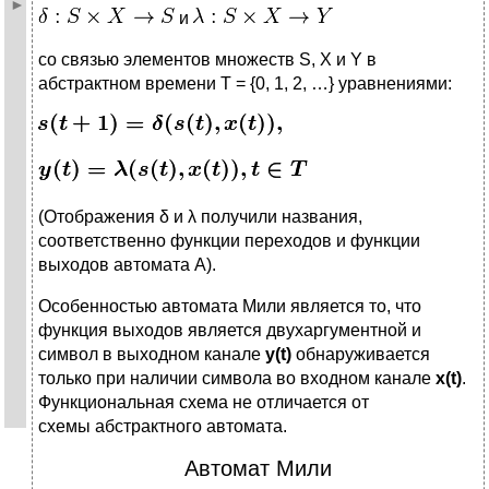
и
со связью элементов множеств S, X и Y в
абстрактном времени T = {0, 1, 2, …} уравнениями:
(Отображения δ и λ получили названия,
соответственно функции переходов и функции
выходов автомата A).
Особенностью автомата Мили является то, что
функция выходов является двухаргументной и
символ в выходном канале
y(t)
обнаруживается
только при наличии символа во входном канале
x(t)
.
Функциональная схема не отличается от
схемы абстрактного автомата.
Автомат Мили