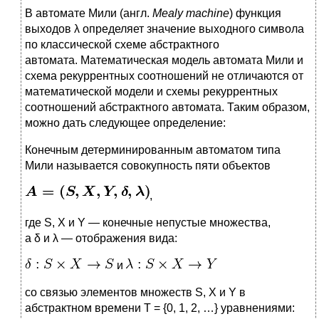
В автомате Мили (англ.
Mealy machine
) функция
выходов λ определяет значение выходного символа
по классической схеме абстрактного
автомата. Математическая модель автомата Мили и
схема рекуррентных соотношений не отличаются от
математической модели и схемы рекуррентных
соотношений абстрактного автомата. Таким образом,
можно дать следующее определение:
Конечным детерминированным автоматом типа
Мили называется совокупность пяти объектов
,
где S, X и Y — конечные непустые множества,
а δ и λ — отображения вида:
и
со связью элементов множеств S, X и Y в
абстрактном времени T = {0, 1, 2, …} уравнениями: