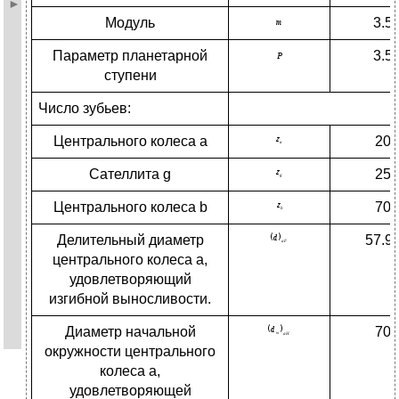
Модуль
3.5
Параметр планетарной
3.5
ступени
Число зубьев:
Центрального колеса a
20
Сателлита g
25
Центрального колеса b
70
Делительный диаметр
57.9
центрального колеса а,
удовлетворяющий
изгибной выносливости.
Диаметр начальной
70
окружности центрального
колеса а,
удовлетворяющей