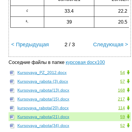
33.4
22.2
39
20.5
< Предыдущая
2 / 3
Следующая >
Соседние файлы в папке
курсовая docx100
Kursovaya_PZ_2012.docx
54
Kursovaya_rabota (3).docx
57
Kursovaya_rabota(13).docx
168
Kursovaya_rabota(15).docx
217
kursovaya_rabota(20).docx
114
Kursovaya_rabota(21).docx
59
Kursovaya_rabota(34).docx
52