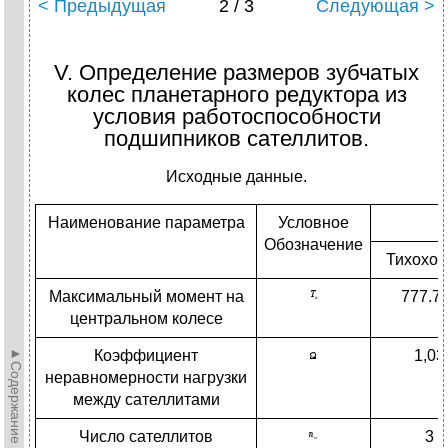
< Предыдущая
2 / 3
Следующая >
V. Определение размеров зубчатых
колес планетарного редуктора из
условия работоспособности
подшипников сателлитов.
Исходные данные.
Наименование параметра
Условное
Обозначение
Тихоход
Максимальный момент на
777.7
центральном колесе
►Содержание►
Коэффициент
1,03
неравномерности нагрузки
между сателлитами
Число сателлитов
3