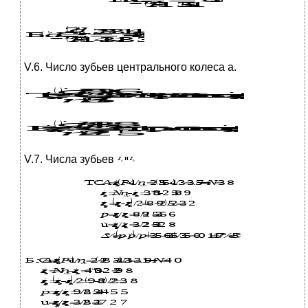
V.6. Число зубьев центрального колеса а.
V.7. Числа зубьев