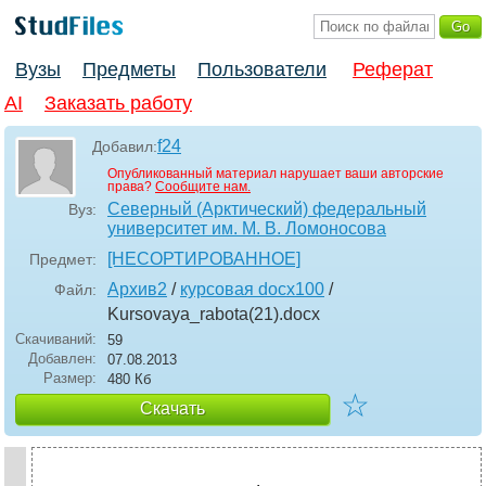
Вузы
Предметы
Пользователи
Реферат
AI
Заказать работу
f24
Добавил:
Опубликованный материал нарушает ваши авторские
права?
Сообщите нам.
Северный (Арктический) федеральный
Вуз:
университет им. М. В. Ломоносова
[НЕСОРТИРОВАННОЕ]
Предмет:
Архив2
/
курсовая docx100
/
Файл:
Kursovaya_rabota(21)
.docx
Скачиваний:
59
Добавлен:
07.08.2013
Размер:
480 Кб
☆
Скачать