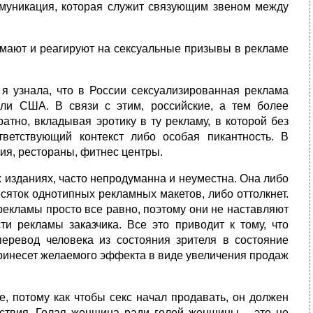
муникация, которая служит связующим звеном между
мают и реагируют на сексуальные призывы в рекламе
я узнала, что в России сексуализированная реклама
или США. В связи с этим, российские, а тем более
атно, вкладывая эротику в ту рекламу, в которой без
тветствующий контекст либо особая пикантность. В
ия, рестораны, фитнес центры.
 изданиях, часто непродуманна и неуместна. Она либо
есяток однотипных рекламных макетов, либо оттолкнет.
рекламы просто все равно, поэтому они не наставляют
и рекламы заказчика. Все это приводит к тому, что
еревод человека из состояния зрителя в состояние
принесет желаемого эффекта в виде увеличения продаж
, потому как чтобы секс начал продавать, он должен
тствия. Голая женщина ради голой женщины – это не