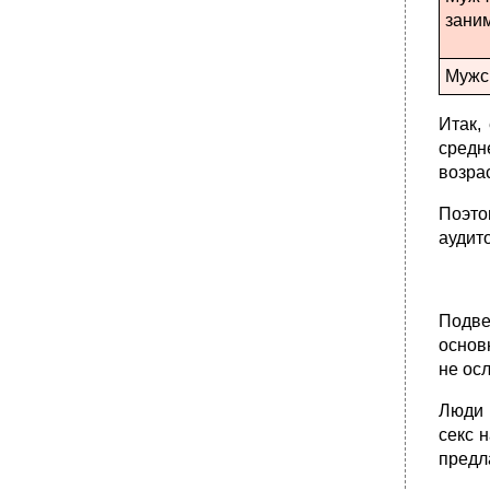
зани
Мужс
Итак,
средн
возра
Поэто
аудит
Подве
основ
не ос
Люди 
секс н
предла