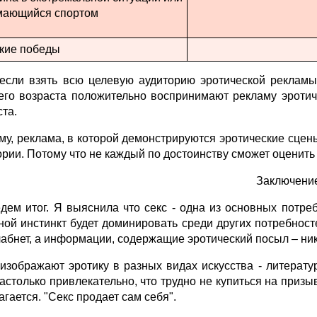
мающийся спортом
кие победы
 если взять всю целевую аудиторию эротической реклам
его возраста положительно воспринимают рекламу эротич
ста.
му, реклама, в которой демонстрируются эротические сце
ории. Потому что не каждый по достоинству сможет оценит
Заключени
дем итог. Я выяснила что секс - одна из основных потре
ной инстинкт будет доминировать среди других потребносте
лабнет, а информации, содержащие эротический посыл – ник
изображают эротику в разных видах искусства - литерату
астолько привлекательно, что трудно не купиться на призыв
гается. "Секс продает сам себя".