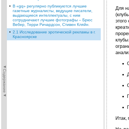
•
В «gq» регулярно публикуются лучшие
Для н
газетные журналисты, ведущие писатели,
(клуб
выдающиеся интеллектуалы, с ним
сотрудничают лучшие фотографы – Брюс
этого
Вебер, Терри Ричардсон, Стивен Кляйн.
креат
•
2.1 Исследование эротической рекламы в г.
проре
Красноярске
клубы
огран
анали
◄Содержание◄
Итак,