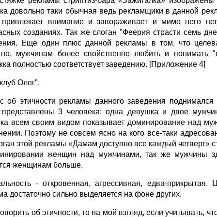
стяжке рекламы стриптиз-бара «Зажигалка» изображены
ка довольно таки обычная ведь рекламщики в данной рекл
 привлекает внимание и завораживает и мимо него не
асных созданиях. Так же слоган "Феерия страсти семь дн
ения. Еще один плюс данной рекламы в том, что целев
тно, мужчинам более свойственно любить и понимать "о
жка полностью соответствует заведению. [Приложение 4]
клуб Олег".
с об этичности рекламы данного заведения поднимался
 представлены 3 человека: одна девушка и двое мужчин
ка всем своим видом показывает доминирование над муж
нении. Поэтому не совсем ясно на кого все-таки адресов
логан этой рекламы «Дамам доступно все каждый четверг» с
инировании женщин над мужчинами, так же мужчины зд
тся женщинам больше.
альность - откровенная, агрессивная, едва-прикрытая. 
ма достаточно сильно выделяется на фоне других.
говорить об этичности, то на мой взгляд, если учитывать, 