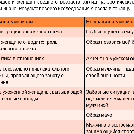
ушек и женщин среднего возраста взгляд на эротическу
 иначе. Результат своего исследования я свела в таблицу.
ится мужчинам
Не нравится мужчин
нстрация обнаженного тела
Грубые шутки с секс
а женщине отводится роль
Образ независимой б
ального объекта
нтика в отношениях
Акцент на мужском 
з сексуально привлекательного
Образ мужчины, тщат
ины, проявляющего заботу о
своей внешности
ине
з ухоженной женщины, вызывающей
Забавные ситуации, 
ищенные взгляды
одерживает «малень
мужчиной
Образ мачо
Мужчина в экстремал
занимающийся спор