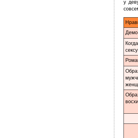
у дев
совсем
Нрав
Демо
Когд
сексу
Рома
Обра
мужч
женщ
Обра
восх