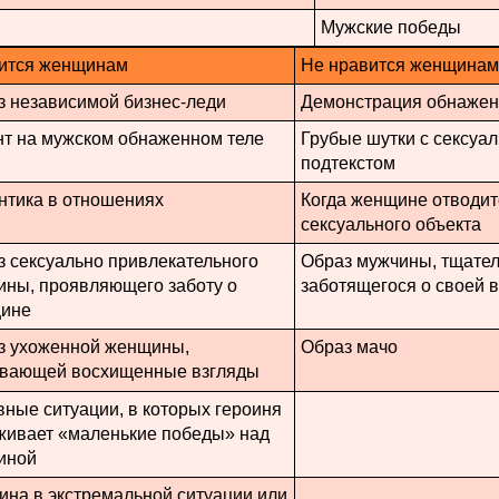
Мужские победы
ится женщинам
Не нравится женщинам
з независимой бизнес-леди
Демонстрация обнажен
нт на мужском обнаженном теле
Грубые шутки с сексуа
подтекстом
нтика в отношениях
Когда женщине отводит
сексуального объекта
з сексуально привлекательного
Образ мужчины, тщате
ины, проявляющего заботу о
заботящегося о своей 
ине
з ухоженной женщины,
Образ мачо
вающей восхищенные взгляды
ные ситуации, в которых героиня
живает «маленькие победы» над
иной
ина в экстремальной ситуации или