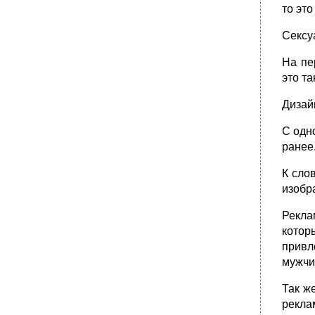
то эт
Сексу
На пе
это т
Дизай
С одн
ранее
К сло
изобр
Рекла
котор
привл
мужчи
Так ж
рекла