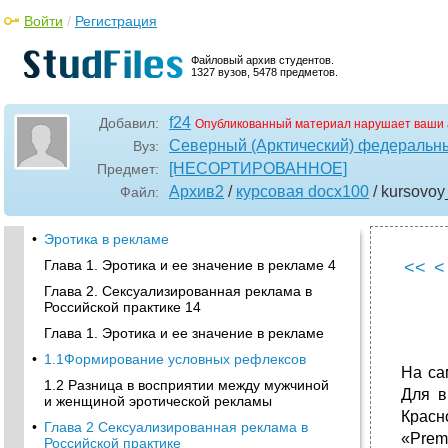
Войти
/
Регистрация
Файловый архив студентов.
1327 вузов, 5478 предметов.
f24
Добавил:
Опубликованный материал нарушает ваши 
Северный (Арктический) федеральны
Вуз:
[НЕСОРТИРОВАННОЕ]
Предмет:
Архив2
/
курсовая docx100
/ kursovo
Файл:
•
Эротика в рекламе
Глава 1. Эротика и ее значение в рекламе 4
<<
<
Глава 2. Сексуализированная реклама в
Российской практике 14
Глава 1. Эротика и ее значение в рекламе
•
1.1Формирование условных рефлексов
На са
1.2 Разница в восприятии между мужчиной
Для в
и женщиной эротической рекламы
Красн
•
Глава 2 Сексуализированная реклама в
«Prem
Российской практике