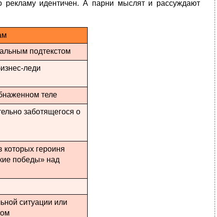
ю рекламу идентичен. А парни мыслят и рассуждают
ам
уальным подтекстом
изнес-леди
обнаженном теле
ельно заботящегося о
в которых героиня
кие победы» над
ьной ситуации или
том