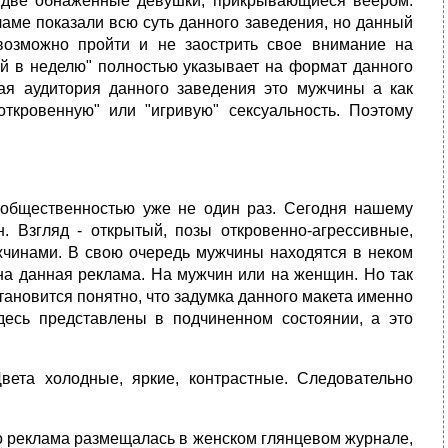
 две обнаженные девушки, прикрывающиеся веером.
аме показали всю суть данного заведения, но данный
возможно пройти и не заострить свое внимание на
ей в неделю" полностью указывает на формат данного
ая аудитория данного заведения это мужчины а как
ткровенную" или "игривую" сексуальность. Поэтому
 общественностью уже не один раз. Сегодня нашему
. Взгляд - открытый, позы откровенно-агрессивные,
чинами. В свою очередь мужчины находятся в неком
ана данная реклама. На мужчин или на женщин. Но так
тановится понятно, что задумка данного макета именно
есь представлены в подчиненном состоянии, а это
Цвета холодные, яркие, контрастные. Следовательно
что реклама размещалась в женском глянцевом журнале,