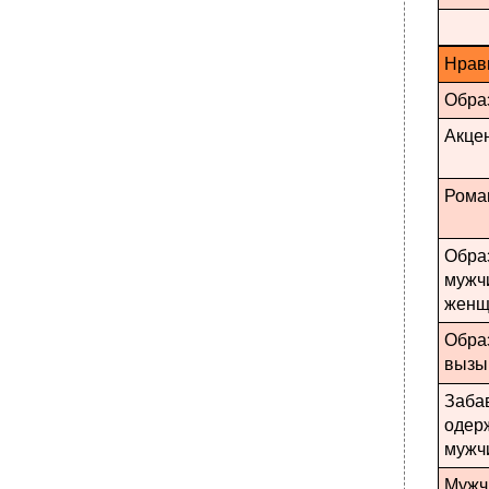
Нрав
Обра
Акце
Рома
Обра
мужч
женщ
Обра
вызы
Забав
одер
мужч
Мужч