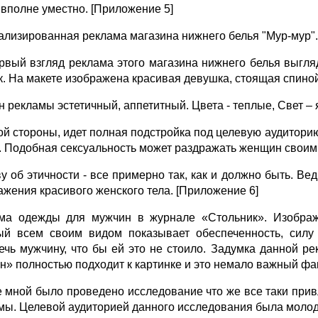
о вполне уместно. [Приложение 5]
ализированная реклама магазина нижнего белья "Мур-мур".
рвый взгляд реклама этого магазина нижнего белья выгля
ак. На макете изображена красивая девушка, стоящая спино
н рекламы эстетичный, аппетитный. Цвета - теплые, Свет –
ой стороны, идет полная подстройка под целевую аудиторию
. Подобная сексуальность может раздражать женщин своим
ву об этичности - все примерно так, как и должно быть. В
ажения красивого женского тела. [Приложение 6]
ма одежды для мужчин в журнале «Стольник». Изображ
ый всем своим видом показывает обеспеченность, силу
ечь мужчину, что бы ей это не стоило. Задумка данной р
н» полностью подходит к картинке и это немало важный фа
е мной было проведено исследование что же все таки прив
мы. Целевой аудиторией данного исследования была молод