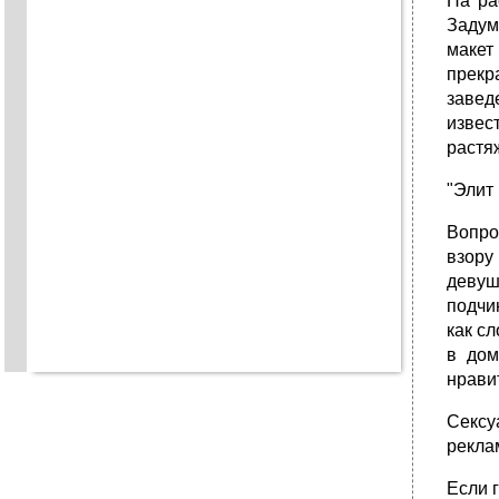
На ра
Задум
макет
прекр
завед
извес
растя
"Элит 
Вопро
взору
девуш
подчи
как с
в дом
нрави
Сексу
рекла
Если 