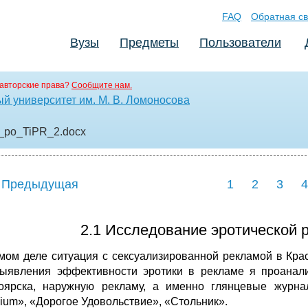
FAQ
Обратная св
Вузы
Предметы
Пользователи
авторские права?
Сообщите нам.
й университет им. М. В. Ломоносова
y_po_TiPR_2
.docx
 Предыдущая
1
2
3
4
2.1 Исследование эротической р
мом деле ситуация с сексуализированной рекламой в Крас
ыявления эффективности эротики в рекламе я проанали
оярска, наружную рекламу, а именно глянцевые журна
ium», «Дорогое Удовольствие», «Стольник».