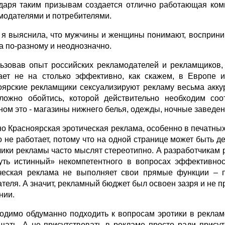
даря таким призывам создается отлично работающая ком
модателями и потребителями.
 я выяснила, что мужчины и женщины понимают, восприни
а по-разному и неоднозначно.
ьзовав опыт российских рекламодателей и рекламщиков, 
ает не на столько эффективно, как скажем, в Европе 
оярские рекламщики сексуализируют рекламу весьма аккур
ложно обойтись, которой действительно необходим соо
ном это - магазины нижнего белья, одежды, ночные заведен
о Красноярская эротическая реклама, особенно в печатных
о не работает, потому что на одной странице может быть д
чики рекламы часто мыслят стереотипно. А разработчикам 
уть истинный» некомпетентного в вопросах эффективност
ческая реклама не выполняет свои прямые функции – п
ателя. А значит, рекламный бюджет был освоен зазря и не 
нии.
одимо обдуманно подходить к вопросам эротики в рекламе
щать. А не присутствовать в рекламе просто ради прису