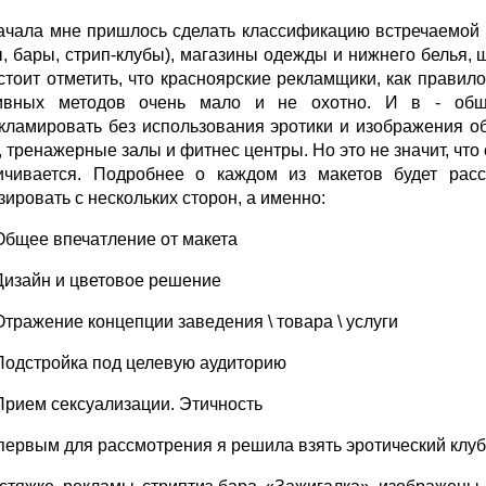
ачала мне пришлось сделать классификацию встречаемой 
ы, бары, стрип-клубы), магазины одежды и нижнего белья,
 стоит отметить, что красноярские рекламщики, как правил
ивных методов очень мало и не охотно. И в - общ
кламировать без использования эротики и изображения об
, тренажерные залы и фитнес центры. Но это не значит, чт
ичивается. Подробнее о каждом из макетов будет рас
зировать с нескольких сторон, а именно:
Общее впечатление от макета
Дизайн и цветовое решение
Отражение концепции заведения \ товара \ услуги
Подстройка под целевую аудиторию
Прием сексуализации. Этичность
 первым для рассмотрения я решила взять эротический клуб