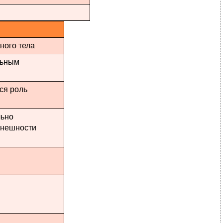
ного тела
льным
ся роль
льно
внешности