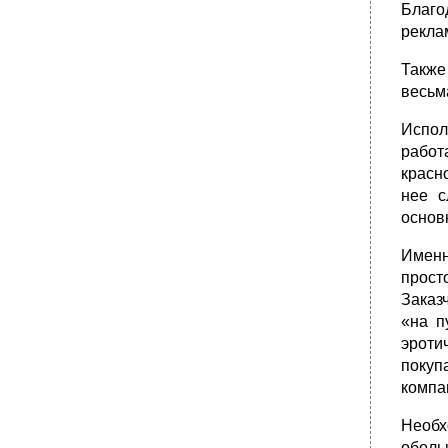
Благо
рекла
Также
весьм
Испол
работ
красн
нее с
основ
Именн
прост
Заказ
«на п
эроти
покуп
компа
Необх
оболь