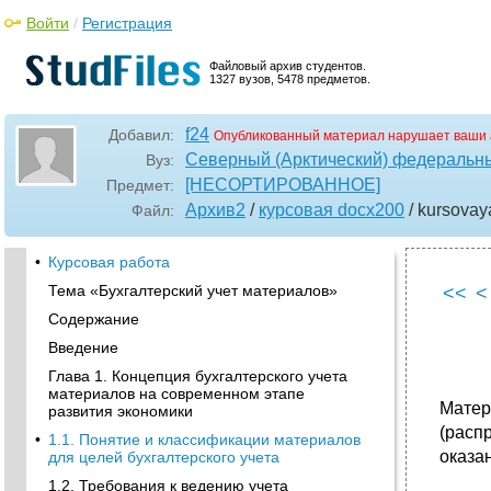
Войти
/
Регистрация
Файловый архив студентов.
1327 вузов, 5478 предметов.
f24
Добавил:
Опубликованный материал нарушает ваши 
Северный (Арктический) федеральны
Вуз:
[НЕСОРТИРОВАННОЕ]
Предмет:
Архив2
/
курсовая docx200
/ kursova
Файл:
•
Курсовая работа
Тема «Бухгалтерский учет материалов»
<<
<
Содержание
Введение
Глава 1. Концепция бухгалтерского учета
материалов на современном этапе
Матер
развития экономики
(расп
•
1.1. Понятие и классификации материалов
оказа
для целей бухгалтерского учета
1.2. Требования к ведению учета