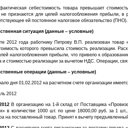
фактическая себестоимость товара превышает стоимость 
, не признаются для целей налогообложения прибыли, в р
етствующее ей постоянное налоговое обязательство (ПНО).
ственная ситуация (данные – условные)
те 2012 года работнику Петрову В.П. реализован товар 
тоимость которого превысила стоимость реализации. Рас
елей налогообложения прибыли, что привело к образован
а и стоимостью реализации за вычетом НДС. Операции, свя
ственные операции (данные – условные)
чало дня 01.02.2012 на расчетном счете организации имеет
ль 2012
.2012
В организацию на 1-й склад от Поставщика «Провиз
к» в количестве 1000 шт. по цене 18000,00 руб. за 1 шт
ра на поставленный товар. Принят к вычету предъявленны
.2012
С расчетного счета организации за поставку товара 