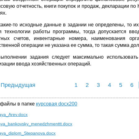
совую отчетность, книги покупок и продаж, декларации по 
ях.
какие-то исходные данные в задании не определены, то их
я технологии работы программы, тогда допускается вво
тных счетов, инвентарные номера, наименования орга
ственной операции не указана ее сумма, то такая сумма до
ыполнении задания следует максимально использовать
изации ввода хозяйственных операций.
 Предыдущая
1
2
3
4
5
6
 файлы в папке
курсовая docx200
aya_Arev.docx
aya_bankovsky_menedzhmenttt.docx
aya_diplom_Stepanova.docx