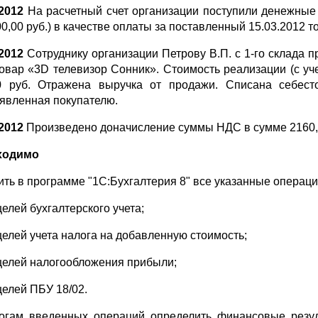
.2012
На расчетный счет организации поступили денежные 
00,00 руб.) в качестве оплаты за поставленный 15.03.2012 
.2012
Сотруднику организации Петрову В.П. с 1-го склада 
овар «3D телевизор Сонник». Стоимость реализации (с учет
0 руб. Отражена выручка от продажи. Списана себест
явленная покупателю.
.2012
Произведено доначисление суммы НДС в сумме 2160,00
ходимо
ить в программе "1С:Бухгалтерия 8" все указанные операци
целей бухгалтерского учета;
 целей учета налога на добавленную стоимость;
 целей налогообложения прибыли;
целей ПБУ 18/02.
огам введенных операций определить финансовые резул