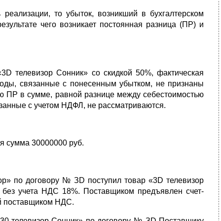
реализации, то убыток, возникший в бухгалтер­ском
езультате чего возникает постоянная разни­ца (ПР) и
«3D телевизор Сонник» со скидкой 50%, фактиче­ская
ходы, связанные с понесенным убытком, не признаны
ию ПР в сумме, равной разнице между себестоимостью
занные с учетом НДФЛ, не рассматриваются.
ся сумма 30000000 руб.
ор» по договору № ЗD поступил товар «3D телевизор
., без учета НДС 18%. Поставщиком предъявлен счет-
й поставщиком НДС.
«30 телевизор Сонник» по договору № ЗD По­ставщику