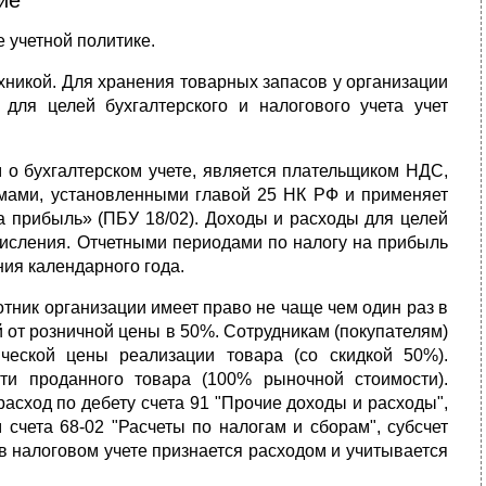
ие
 учетной политике.
хникой. Для хранения товарных запасов у организации
для целей бухгалтерского и налого­вого учета учет
м о бухгалтерском учете, является плательщиком НДС,
ормами, установленными главой 25 НК РФ и применяет
на прибыль» (ПБУ 18/02). Доходы и расходы для целей
исления. Отчетными перио­дами по налогу на прибыль
ния календарного года.
тник организации имеет право не чаще чем один раз в
й от розничной цены в 50%. Со­трудникам (покупателям)
ческой цены реализации товара (со скидкой 50%).
ти проданного товара (100% рыночной стоимости).
сход по дебету счета 91 "Прочие доходы и расходы",
 счета 68-02 "Расчеты по налогам и сборам", субсчет
 налоговом учете признается расходом и учитывается