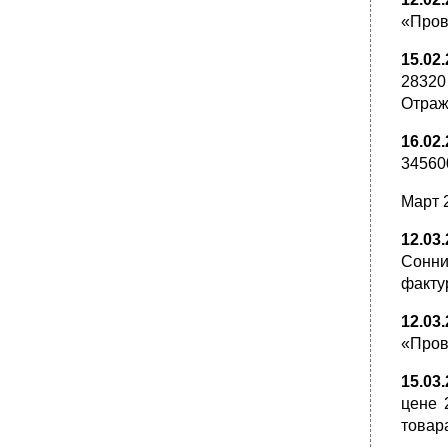
«Пров
15.02
28320
Отраж
16.02
34560
Март 
12.03
Сонни
факту
12.03
«Пров
15.03
цене 
товар