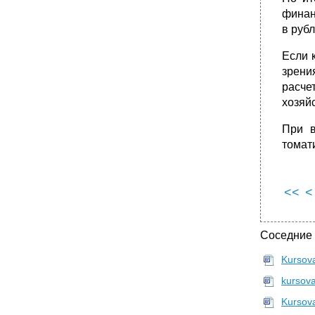
финан
в рубл
Если 
зрени
расче
хозяй
При в
томат
<<
<
Соседние
Kursov
kursov
Kursov