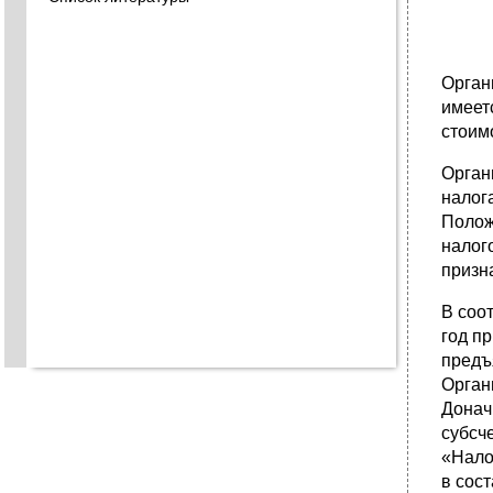
Орган
имеет
стоим
Орган
налог
Полож
налог
призн
В соо
год п
предъ
Орган
Донач
субсч
«Нало
в сос