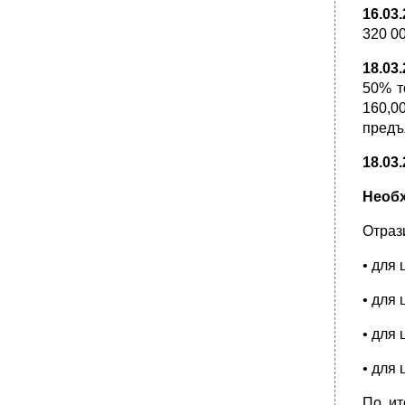
16.03
320 0
18.03
50% т
160,0
предъ
18.03
Необ
Отраз
• для 
• для
• для
• для 
По ит