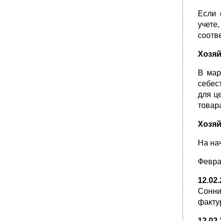
Если 
учете
соотв
Хозяй
В мар
себес
для ц
товар
Хозяй
На на
Февра
12.02
Сонни
факту
12.02