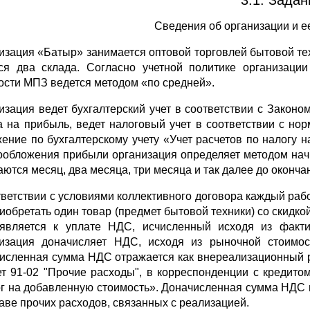
3.1. Задан
Сведения об организации и ее
изация «Батыр» занимается оптовой торговлей бытовой те
ся два склада. Согласно учетной политике организации 
ости МПЗ ведется методом «по средней».
изация ведет бухгалтерский учет в соответствии с Законо
а на прибыль, ведет налоговый учет в соответствии с н
ение по бухгалтерскому учету «Учет расчетов по налогу 
ообложения прибыли организация определяет методом нач
аются месяц, два месяца, три месяца и так далее до оконча
тветствии с условиями коллективного договора каждый рабо
риобретать один товар (предмет бытовой техники) со скидко
является к уплате НДС, исчисленный исходя из факти
изация доначисляет НДС, исходя из рыночной стоимос
исленная сумма НДС отражается как внереализационный ра
ет 91-02 "Прочие расходы", в корреспонденции с кредитом
г на добавленную стоимость». Доначисленная сумма НДС в
таве прочих расходов, связанных с реализацией.