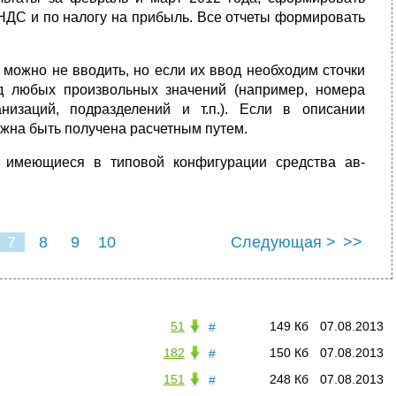
НДС и по налогу на прибыль. Все отчеты фор­мировать
 можно не вводить, но если их ввод необходим сточки
д любых произвольных значений (напри­мер, номера
низаций, подразделений и т.п.). Если в описании
лжна быть получена расчетным путем.
 имеющиеся в типовой конфигурации средства ав­
7
8
9
10
Следующая >
>>
51
149 Кб
07.08.2013
#
182
150 Кб
07.08.2013
#
151
248 Кб
07.08.2013
#