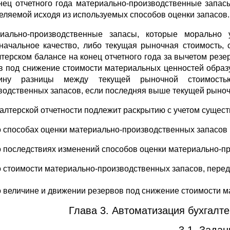
нец отчетного года материально-производственные запас
еляемой исходя из используемых способов оценки запасов.
иально-производственные запасы, которые морально 
начальное качество, либо текущая рыночная стоимость, 
лтерском балансе на конец отчетного года за вычетом рез
в под снижение стоимости материальных ценностей образу
чину разницы между текущей рыночной стоимостью
водственных запасов, если последняя выше текущей рыноч
галтерской отчетности подлежит раскрытию с учетом сущес
о способах оценки материально-производственных запасов п
о последствиях изменений способов оценки материально-п
о стоимости материально-производственных запасов, перед
о величине и движении резервов под снижение стоимости м
Глава 3. Автоматизация бухгалте