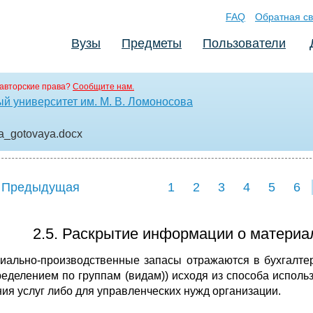
FAQ
Обратная св
Вузы
Предметы
Пользователи
авторские права?
Сообщите нам.
й университет им. М. В. Ломоносова
ya_gotovaya
.docx
 Предыдущая
1
2
3
4
5
6
2.5. Раскрытие информации о материал
иально-производственные запасы отражаются в бухгалтер
ределением по группам (видам)) исходя из способа исполь
ния услуг либо для управленческих нужд организации.