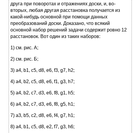
друга при поворотах и отражениях доски, и, во-
вторых, любая другая расстановка получается из
какой-нибудь основной при помощи данных
преобразований доски. Доказано, что всякий
основной набор решений задачи содержит ровно 12
расстановок. Вот один из таких наборов:
1) см. рис. А;
2) см. рис. Б;
3) a4, b1, c5, d8, e6, f3, g7, h2;
4) a4, b2, c5, d8, e6, f1, g3, h7;
5) a4, b2, c7, d3, e6, f8, g1, h5;
6) a4, b2, c7, d3, e6, f8, g5, h1;
7) a3, b5, c2, d8, e6, f4, g7, h1;
8) a4, b1, c5, d8, e2, f7, g3, h6;