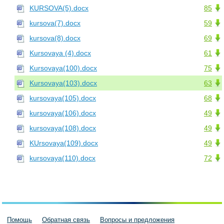
KURSOVA(5).docx
85
kursova(7).docx
59
kursova(8).docx
69
Kursovaya (4).docx
61
Kursovaya(100).docx
75
Kursovaya(103).docx
63
kursovaya(105).docx
68
kursovaya(106).docx
49
kursovaya(108).docx
49
KUrsovaya(109).docx
49
kursovaya(110).docx
72
Помощь
Обратная связь
Вопросы и предложения