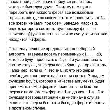
шахматной доски, иначе найдутся два из них,
которые бьют друг друга. Поэтому нам нужно
перебрать для каждого ферзя все возможные
горизонтали, где он может встать и проверить, чтобы
все ферзи не были под боем. Заведем массив q,
индекс которого соответствует номеру ферзя, а
значение q[i] указывает на какой по счету горизонтали
находится i-й ферзь.
Поскольку решение предполагает переборный
алгоритм, заведем восемь переменных q1, . . . , q8,
которые будут пробегать от 1 до 8 и устанавливать
соответствующего ферзя на выбранную горизонталь.
Например, если qi=4, это значит, что i-го ферзя
необходимо поставить на 4-ю горизонталь. Зададим
функцию boy(c), которая в качестве аргумента будет
принимать номер ферзя и проверять, не бьют ли
ферзя с номером «c» ферзи с 1-го до «c» − 1-го. Эта
функция возвращает значение «истина» в случае
если «c»-го ферзя бьет хотя бы один ферзь и «ложь»
в противном случае.