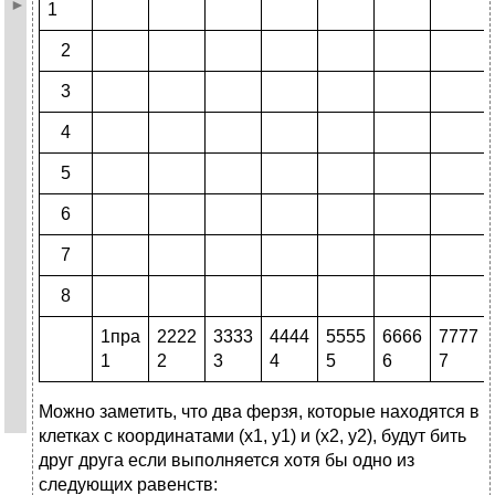
1
2
3
4
5
6
7
8
1пра
2222
3333
4444
5555
6666
7777
1
2
3
4
5
6
7
Можно заметить, что два ферзя, которые находятся в
клетках с координатами (x1, y1) и (x2, y2), будут бить
друг друга если выполняется хотя бы одно из
следующих равенств: