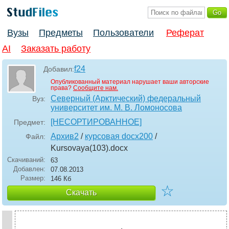
Вузы
Предметы
Пользователи
Реферат
AI
Заказать работу
f24
Добавил:
Опубликованный материал нарушает ваши авторские
права?
Сообщите нам.
Северный (Арктический) федеральный
Вуз:
университет им. М. В. Ломоносова
[НЕСОРТИРОВАННОЕ]
Предмет:
Архив2
/
курсовая docx200
/
Файл:
Kursovaya(103)
.docx
Скачиваний:
63
Добавлен:
07.08.2013
Размер:
146 Кб
☆
Скачать