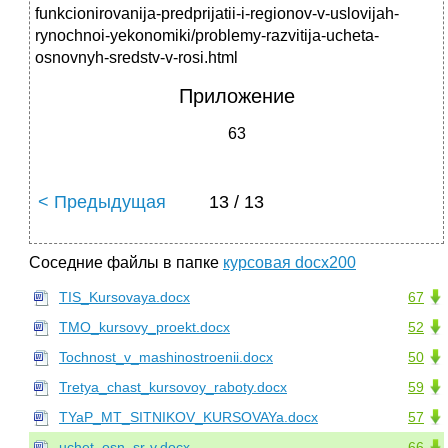
funkcionirovanija-predprijatii-i-regionov-v-uslovijah-
rynochnoi-yekonomiki/problemy-razvitija-ucheta-
osnovnyh-sredstv-v-rosi.html
Приложение
63
< Предыдущая
13 / 13
Соседние файлы в папке
курсовая docx200
TIS_Kursovaya.docx
67
TMO_kursovy_proekt.docx
52
Tochnost_v_mashinostroenii.docx
50
Tretya_chast_kursovoy_raboty.docx
59
TYaP_MT_SITNIKOV_KURSOVAYa.docx
57
uchet_osn_sr-v.docx
66