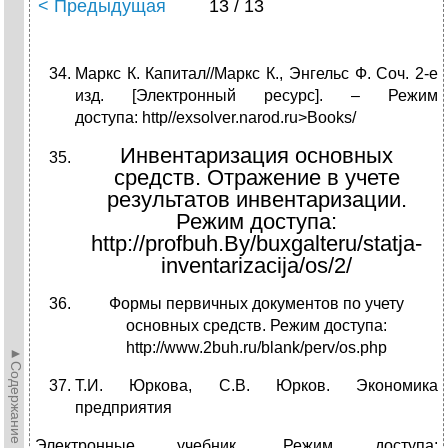
< Предыдущая
13 / 13
Маркс К. Капитал//Маркс К., Энгельс Ф. Соч. 2-е
изд. [Электронный ресурс]. – Режим
доступа: http//exsolver.narod.ru>Books/
Инвентаризация основных
средств. Отражение в учете
результатов инвентаризации.
Режим доступа:
http://profbuh.By/buxgalteru/statja-
inventarizacija/os/2/
Формы первичных документов по учету
основных средств. Режим доступа:
http://www.2buh.ru/blank/perv/os.php
►Содержание►
Т.И. Юркова, С.В. Юрков. Экономика
предприятия
Электронные учебник. Режим доступа: