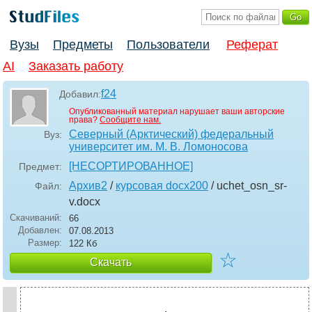
Вузы
Предметы
Пользователи
Реферат
AI
Заказать работу
f24
Добавил:
Опубликованный материал нарушает ваши авторские
права?
Сообщите нам.
Северный (Арктический) федеральный
Вуз:
университет им. М. В. Ломоносова
[НЕСОРТИРОВАННОЕ]
Предмет:
Архив2
/
курсовая docx200
/ uchet_osn_sr-
Файл:
v
.docx
Скачиваний:
66
Добавлен:
07.08.2013
Размер:
122 Кб
☆
Скачать