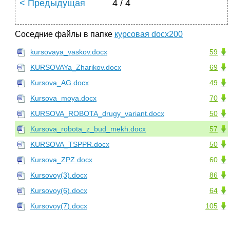
< Предыдущая
4 / 4
Соседние файлы в папке
курсовая docx200
kursovaya_vaskov.docx
59
KURSOVAYa_Zharikov.docx
69
Kursova_AG.docx
49
Kursova_moya.docx
70
KURSOVA_ROBOTA_drugy_variant.docx
50
Kursova_robota_z_bud_mekh.docx
57
KURSOVA_TSPPR.docx
50
Kursova_ZPZ.docx
60
Kursovoy(3).docx
86
Kursovoy(6).docx
64
Kursovoy(7).docx
105