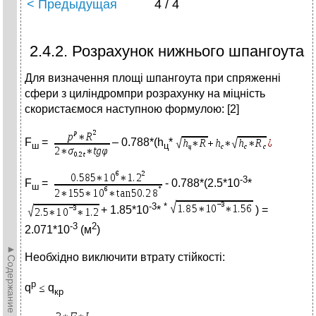
< Предыдущая
4 / 4
2.4.2. Розрахунок нижнього шпангоута
Для визначення площі шпангоута при спряженні
сфери з циліндромпри розрахунку на міцність
скористаємося наступною формулою: [2]
F
=
– 0.788*(h
*
ш
ц
-3
F
=
- 0.788*(2.5*10
*
ш
-3
*
+ 1.85*10
*
) =
-3
2
2.071*10
(м
)
►Содержание►
Необхідно виключити втрату стійкості:
p
q
q
кр