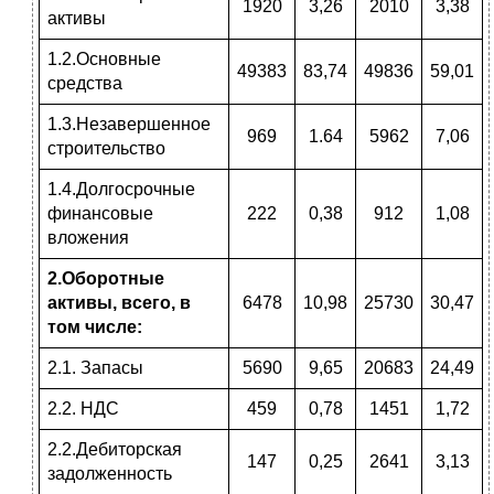
1920
3,26
2010
3,38
активы
1.2.Основные
49383
83,74
49836
59,01
средства
1.3.Незавершенное
969
1.64
5962
7,06
строительство
1.4.Долгосрочные
финансовые
222
0,38
912
1,08
вложения
2.Оборотные
активы, всего, в
6478
10,98
25730
30,47
том числе:
2.1. Запасы
5690
9,65
20683
24,49
2.2. НДС
459
0,78
1451
1,72
2.2.Дебиторская
147
0,25
2641
3,13
задолженность