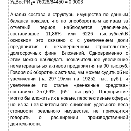
УдВесРИ
= 76028/84450 = 0,9003
1
Анализ состава и структуры имущества по данным
баланса показал, что по внеоборотным активам за
отчетный период наблюдается увеличение,
составившее 11,86% или 6226 тыс.рублей.В
основном это связано с с увеличением доли
предприятия в незавершенном строительстве,
долгосрочных финн. Вложений. Одновременно с
этим можно наблюдать незначительное увеличение
нематериальных активов предприятия на 90 тыс.руб.
Говоря об оборотных активах, мы можем судить об их
увеличении (на 297,19или на 19252 тыс. руб.), и
увеличение по статье «денежные средства»
составило 357,69%, (651 тыс.руб.). Предприятие
могло бы вложить их в новые, перспективные сферы,
но из-за незначительного снижения удельного веса
стоимости реального имущества не приходится
говорить о расширении производственной
деятельности.