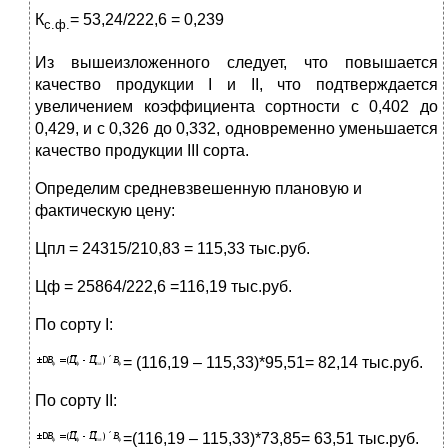
К
= 53,24/222,6 = 0,239
с.ф.
Из вышеизложенного следует, что повышается
качество продукции I и II, что подтверждается
увеличением коэффициента сортности с 0,402 до
0,429, и с 0,326 до 0,332, одновременно уменьшается
качество продукции III сорта.
Определим средневзвешенную плановую и
фактическую цену:
Цпл = 24315/210,83 = 115,33 тыс.руб.
Цф = 25864/222,6 =116,19 тыс.руб.
По сорту I:
= (116,19 – 115,33)*95,51= 82,14 тыс.руб.
По сорту II:
=(116,19 – 115,33)*73,85= 63,51 тыс.руб.