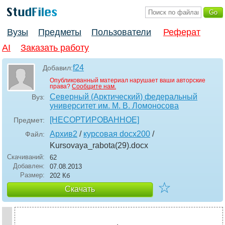
Вузы
Предметы
Пользователи
Реферат
AI
Заказать работу
f24
Добавил:
Опубликованный материал нарушает ваши авторские
права?
Сообщите нам.
Северный (Арктический) федеральный
Вуз:
университет им. М. В. Ломоносова
[НЕСОРТИРОВАННОЕ]
Предмет:
Архив2
/
курсовая docx200
/
Файл:
Kursovaya_rabota(29)
.docx
Скачиваний:
62
Добавлен:
07.08.2013
Размер:
202 Кб
☆
Скачать