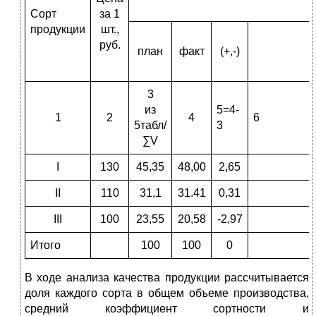
Сорт
за 1
продукции
шт.,
руб.
план
факт
(+,-)
3
из
5=4-
1
2
4
6
5табл/
3
∑V
I
130
45,35
48,00
2,65
II
110
31,1
31.41
0,31
III
100
23,55
20,58
-2,97
Итого
100
100
0
В ходе анализа качества продукции рассчитывается
доля каждого сорта в общем объеме производства,
средний коэффициент сортности и