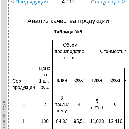
< Предыдущая
4 / 11
Следующая >
Анализ качества продукции
Таблица №5
Объем
производства,
Стоимость вы
тыс. шт.
Цена
за
план
факт
план
факт
Сорт
1 шт.,
продукции
руб.
3
5
►Содержание►
1
2
табл1/
4
6
п2*п3
цену
I
130
84,83
95,51
11,028
12,416