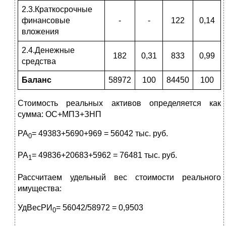
2.3.Краткосрочные
финансовые
-
-
122
0,14
вложения
2.4.Денежные
182
0,31
833
0,99
средства
Баланс
58972
100
84450
100
Стоимость реальных активов определяется как
сумма: ОС+МПЗ+ЗНП
РА
= 49383+5690+969 = 56042 тыс. руб.
0
РА
= 49836+20683+5962 = 76481 тыс. руб.
1
Рассчитаем удельный вес стоимости реального
имущества:
УдВесРИ
= 56042/58972 = 0,9503
0