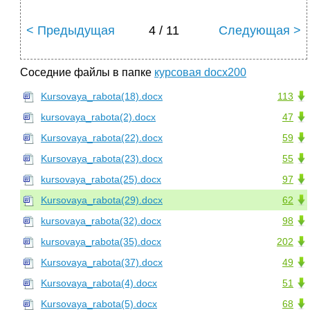
< Предыдущая
4 / 11
Следующая >
Соседние файлы в папке
курсовая docx200
Kursovaya_rabota(18).docx
113
kursovaya_rabota(2).docx
47
Kursovaya_rabota(22).docx
59
Kursovaya_rabota(23).docx
55
kursovaya_rabota(25).docx
97
Kursovaya_rabota(29).docx
62
kursovaya_rabota(32).docx
98
kursovaya_rabota(35).docx
202
Kursovaya_rabota(37).docx
49
Kursovaya_rabota(4).docx
51
Kursovaya_rabota(5).docx
68