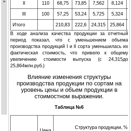
II
110
68,75
73,85
7,562
8,124
III
100
57,25
53,24
5,725
5,324
Итого
210,83
222,6
24,315
25,864
В ходе анализа качества продукции за отчетный
период показал, что с уменьшением объема
производства продукций I и II сорта уменьшилась их
фактическая стоимость, что привело к общему
увеличению стоимости выпуска (с 24,315до
25,864млн.руб.)
Влияние изменения структуры
производства продукции по сортам на
уровень цены и объем продукции в
стоимостном выражении.
Таблица №6
Структура продукции, %
Цена