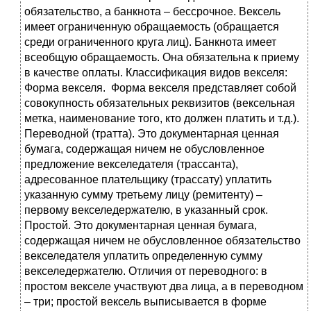
обязательство, а банкнота – бессрочное. Вексель
имеет ограниченную обращаемость (обращается
среди ограниченного круга лиц). Банкнота имеет
всеобщую обращаемость. Она обязательна к приему
в качестве оплаты. Классификация видов векселя:
Форма векселя. Форма векселя представляет собой
совокупность обязательных реквизитов (вексельная
метка, наименование того, кто должен платить и т.д.).
Переводной (тратта). Это документарная ценная
бумага, содержащая ничем не обусловленное
предложение векселедателя (трассанта),
адресованное плательщику (трассату) уплатить
указанную сумму третьему лицу (ремитенту) –
первому векселедержателю, в указанный срок.
Простой. Это документарная ценная бумага,
содержащая ничем не обусловленное обязательство
векселедателя уплатить определенную сумму
векселедержателю. Отличия от переводного: в
простом векселе участвуют два лица, а в переводном
– три; простой вексель выписывается в форме