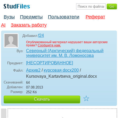
Вузы
Предметы
Пользователи
Реферат
AI
Заказать работу
f24
Добавил:
Опубликованный материал нарушает ваши авторские
права?
Сообщите нам.
Северный (Арктический) федеральный
Вуз:
университет им. М. В. Ломоносова
[НЕСОРТИРОВАННОЕ]
Предмет:
Архив2
/
курсовая docx200
/
Файл:
Kursovaya_Kartavtseva_original
.docx
Скачиваний:
64
Добавлен:
07.08.2013
Размер:
252 Кб
☆
Скачать