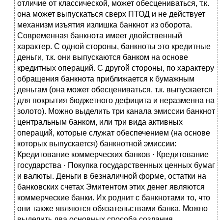
отличие от классической, может обесцениваться, т.к.
она может выпускаться сверх ПТОД и не действует
механизм изъятия излишка банкнот из оборота.
Современная банкнота имеет двойственный
характер. С одной стороны, банкноты это кредитные
деньги, т.к. они выпускаются банком на основе
кредитных операций. С другой стороны, по характеру
обращения банкнота приближается к бумажным
деньгам (она может обесцениваться, т.к. выпускается
для покрытия бюджетного дефицита и неразменна на
золото). Можно выделить три канала эмиссии банкнот
центральным банком, или три вида активных
операций, которые служат обеспечением (на основе
которых выпускается) банкнотной эмиссии:
Кредитование коммерческих банков · Кредитование
государства · Покупка государственных ценных бумаг
и валюты. Деньги в безналичной форме, остатки на
банковских счетах Эмитентом этих денег являются
коммерческие банки. Их роднит с банкнотами то, что
они также являются обязательствами банка. Можно
выделить два основных способа создания