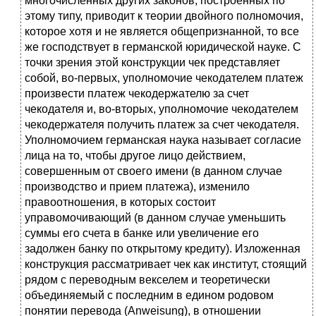
многочисленных других законов, построенных по
этому типу, приводит к теории двойного полномочия,
которое хотя и не является общепризнанной, то все
же господствует в германской юридической науке. С
точки зрения этой конструкции чек представляет
собой, во-первых, уполномочие чекодателем платеж
произвести платеж чекодержателю за счет
чекодателя и, во-вторых, уполномочие чекодателем
чекодержателя получить платеж за счет чекодателя.
Уполномочием германская наука называет согласие
лица на то, чтобы другое лицо действием,
совершенным от своего имени (в данном случае
производство и прием платежа), изменило
правоотношения, в которых состоит
управомочивающий (в данном случае уменьшить
суммы его счета в банке или увеличение его
задолжен банку по открытому кредиту). Изложенная
конструкция рассматривает чек как институт, стоящий
рядом с переводным векселем и теоретически
объединяемый с последним в едином родовом
понятии перевода (Anweisung), в отношении