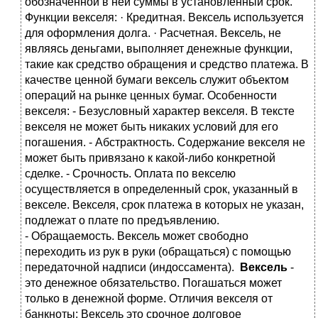
обозначенной в ней суммы в установленный срок.
Функции векселя: · Кредитная. Вексель используется
для оформления долга. · Расчетная. Вексель, не
являясь деньгами, выполняет денежные функции,
такие как средство обращения и средство платежа. В
качестве ценной бумаги вексель служит объектом
операций на рынке ценных бумаг. Особенности
векселя: - Безусловный характер векселя. В тексте
векселя не может быть никаких условий для его
погашения. - Абстрактность. Содержание векселя не
может быть привязано к какой-либо конкретной
сделке. - Срочность. Оплата по векселю
осуществляется в определенный срок, указанный в
векселе. Векселя, срок платежа в которых не указан,
подлежат о плате по предъявлению.
- Обращаемость. Вексель может свободно
переходить из рук в руки (обращаться) с помощью
передаточной надписи (индоссамента).
Вексель
-
это денежное обязательство. Погашаться может
только в денежной форме. Отличия векселя от
банкноты: Вексель это срочное долговое