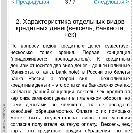
< Предыдущая
3 / 7
Следующая >
2. Характеристика отдельных видов
кредитных денег(вексель, банкнота,
чек)
По вопросу видов кредитных денег существует
несколько точек зрения. Первая концепция
(придерживается преподаватель). К кредитным
деньгам относится два вида денег – деньги наличные
(банкноты, от англ. bank note), в России это билеты
банка России, а второй вид – безналичные
кредитные деньги – это остатки на банковских счетах.
Согласно данной концепции, вексель, чек, кредитная
карточка заменяют деньги в платежном обороте, но
сами деньгами не являются, т.к. не обладают
►Содержание►
всеобщей обращаемостью. Оплата с их помощью
может быть осуществлена лишь при условии
согласия получателя на такую оплату. Вексель, чек,
карта это кредитные орудия обращения, но не