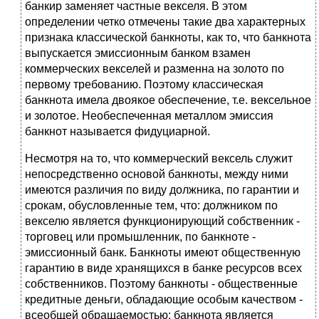
банкир заменяет частные векселя. В этом
определении четко отмечены такие два характерных
признака классической банкноты, как то, что банкнота
выпускается эмиссионным банком взамен
коммерческих векселей и разменна на золото по
первому требованию. Поэтому классическая
банкнота имела двоякое обеспечение, т.е. вексельное
и золотое. Необеспеченная металлом эмиссия
банкнот называется фидуциарной.
Несмотря на то, что коммерческий вексель служит
непосредственно основой банкноты, между ними
имеются различия по виду должника, по гарантии и
срокам, обусловленные тем, что: должником по
векселю является функционирующий собственник -
торговец или промышленник, по банкноте -
эмиссионный банк. Банкноты имеют общественную
гарантию в виде хранящихся в банке ресурсов всех
собственников. Поэтому банкноты - общественные
кредитные деньги, обладающие особым качеством -
всеобщей обращаемостью; банкнота является