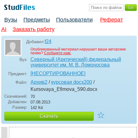
Вузы
Предметы
Пользователи
Реферат
AI
Заказать работу
f24
Добавил:
Опубликованный материал нарушает ваши авторские
права?
Сообщите нам.
Северный (Арктический) федеральный
Вуз:
университет им. М. В. Ломоносова
[НЕСОРТИРОВАННОЕ]
Предмет:
Архив2
/
курсовая docx200
/
Файл:
Kursovaya_Efimova_590
.docx
Скачиваний:
70
Добавлен:
07.08.2013
Размер:
142 Кб
☆
Скачать