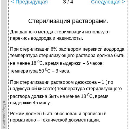
< Предыдущая
3 / 4
Следующая >
Стерилизация растворами.
Для данного метода стерилизации используют
перекись водорода и надкислоты.
При стерилизации 6% раствором перекиси водорода
температура стерилизующего раствора должна быть
0
не менее 18
С, время выдержки – 6 часов;
0
температура 50
С – 3 часа.
При стерилизации раствором дезоксона – 1 ( по
надуксусной кислоте) температура стерилизующего
0
раствора должна быть не менее 18
С, время
►Содержание►
выдержки 45 минут.
Режим должен быть обоснован и прописан в
нормативно – технической документации.