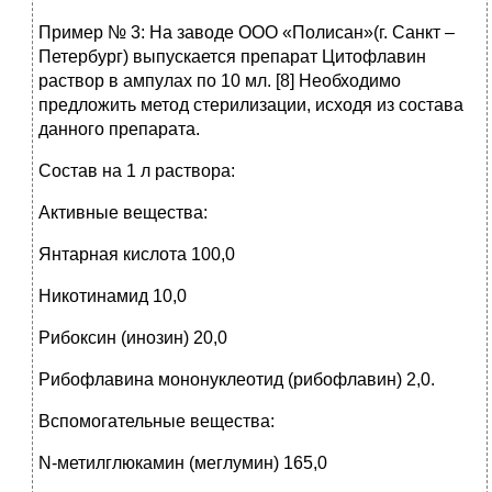
Пример № 3: На заводе ООО «Полисан»(г. Санкт –
Петербург) выпускается препарат Цитофлавин
раствор в ампулах по 10 мл. [8] Необходимо
предложить метод стерилизации, исходя из состава
данного препарата.
Состав на 1 л раствора:
Активные вещества:
Янтарная кислота 100,0
Никотинамид 10,0
Рибоксин (инозин) 20,0
Рибофлавина мононуклеотид (рибофлавин) 2,0.
Вспомогательные вещества:
N-метилглюкамин (меглумин) 165,0