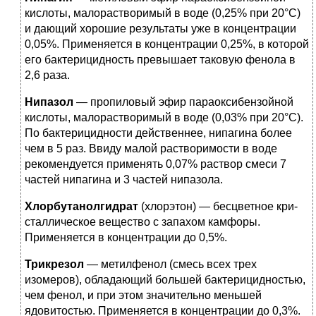
кисло­ты, малорастворимый в воде (0,25% при 20°С)
и дающий хоро­шие результаты уже в концентрации
0,05%. Применяется в концентрации 0,25%, в которой
его бактерицидность превы­шает таковую фенола в
2,6 раза.
Нипазол
— пропиловый эфир параоксибензойной
кисло­ты, малорастворимый в воде (0,03% при 20°С).
По бактерицидности действеннее, нипагина более
чем в 5 раз. Ввиду малой растворимости в воде
рекомендуется применять 0,07% рас­твор смеси 7
частей нипагина и 3 частей нипазола.
Хлорбутанолгидрат
(хлорэтон) — бесцветное кри­
сталлическое вещество с запахом камфоры.
Применяется в концентрации до 0,5%.
Трикрезол
— метилфенол (смесь всех трех
изомеров), обладающий большей бактерицидностью,
чем фенол, и при этом значительно меньшей
ядовитостью. Применяется в кон­центрации до 0,3%.