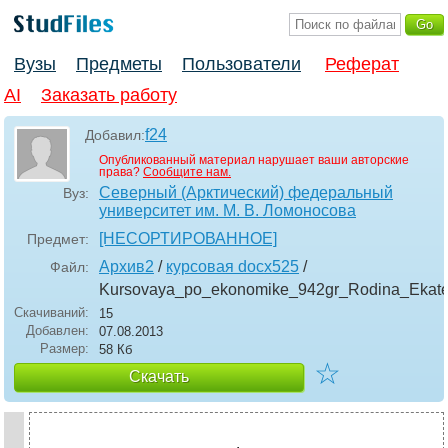
Вузы
Предметы
Пользователи
Реферат
AI
Заказать работу
f24
Добавил:
Опубликованный материал нарушает ваши авторские
права?
Сообщите нам.
Северный (Арктический) федеральный
Вуз:
университет им. М. В. Ломоносова
[НЕСОРТИРОВАННОЕ]
Предмет:
Архив2
/
курсовая docx525
/
Файл:
Kursovaya_po_ekonomike_942gr_Rodina_Ekate
Скачиваний:
15
Добавлен:
07.08.2013
Размер:
58 Кб
☆
Скачать