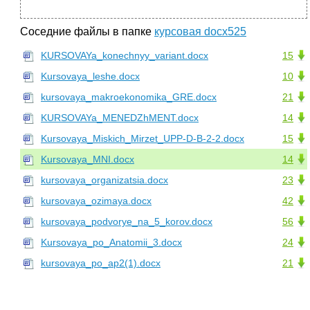
Соседние файлы в папке
курсовая docx525
KURSOVAYa_konechnyy_variant.docx
15
Kursovaya_leshe.docx
10
kursovaya_makroekonomika_GRE.docx
21
KURSOVAYa_MENEDZhMENT.docx
14
Kursovaya_Miskich_Mirzet_UPP-D-B-2-2.docx
15
Kursovaya_MNI.docx
14
kursovaya_organizatsia.docx
23
kursovaya_ozimaya.docx
42
kursovaya_podvorye_na_5_korov.docx
56
Kursovaya_po_Anatomii_3.docx
24
kursovaya_po_ap2(1).docx
21