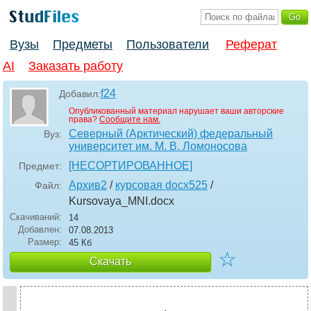
Вузы
Предметы
Пользователи
Реферат
AI
Заказать работу
f24
Добавил:
Опубликованный материал нарушает ваши авторские
права?
Сообщите нам.
Северный (Арктический) федеральный
Вуз:
университет им. М. В. Ломоносова
[НЕСОРТИРОВАННОЕ]
Предмет:
Архив2
/
курсовая docx525
/
Файл:
Kursovaya_MNI
.docx
Скачиваний:
14
Добавлен:
07.08.2013
Размер:
45 Кб
☆
Скачать