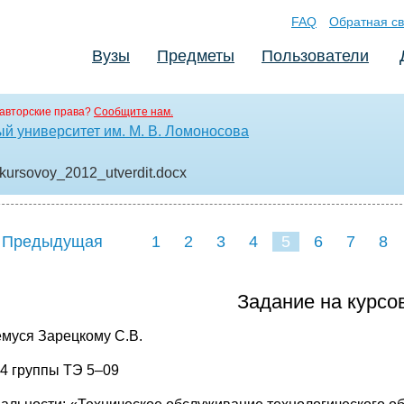
FAQ
Обратная св
Вузы
Предметы
Пользователи
авторские права?
Сообщите нам.
й университет им. М. В. Ломоносова
kursovoy_2012_utverdit
.docx
 Предыдущая
1
2
3
4
5
6
7
8
Задание на курсо
муся Зарецкому С.В.
 4 группы ТЭ 5–09