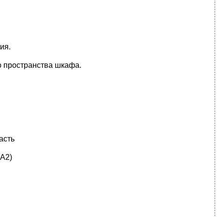
ия.
о пространства шкафа.
асть
(А2)