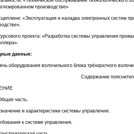
альности: «Техническое обслуживание технологического об
атизированном производстве»
сциплине: «Эксплуатация и наладка электронных систем п
водстве».
курсового проекта: «Разработка системы управления пром
оллера».
дные данные:
ень оборудования волочильного блока трёхкратного волочи
Содержание пояснител
ЕНИЕ
Общая часть.
азначение и характеристики системы управления.
ребования к системе управления.
Конструкторская часть.