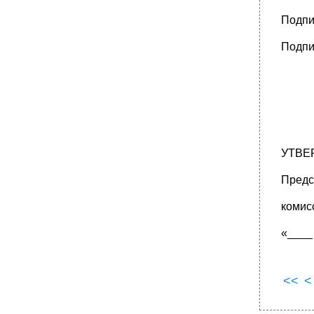
Подпи
Подпи
УТВ
Предс
комис
«____
<<
<