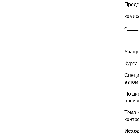
Предс
комис
«____
Учаще
Курса
Специ
автом
По ди
произ
Тема 
контр
Исхо