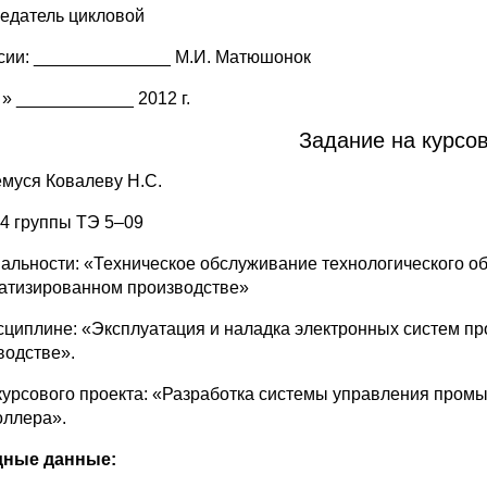
едатель цикловой
сии: ______________ М.И. Матюшонок
 » ____________ 2012 г.
Задание на курсов
муся Ковалеву Н.С.
 4 группы ТЭ 5–09
альности: «Техническое обслуживание технологического об
атизированном производстве»
сциплине: «Эксплуатация и наладка электронных систем п
водстве».
курсового проекта: «Разработка системы управления пром
оллера».
дные данные: