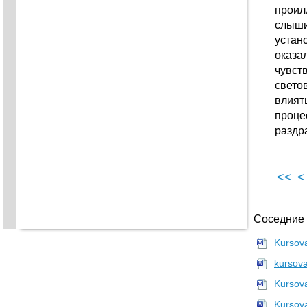
проил
слыши
устан
оказа
чувст
свето
влият
проце
раздр
<<
<
Соседние
Kursov
kursov
Kursov
Kursov