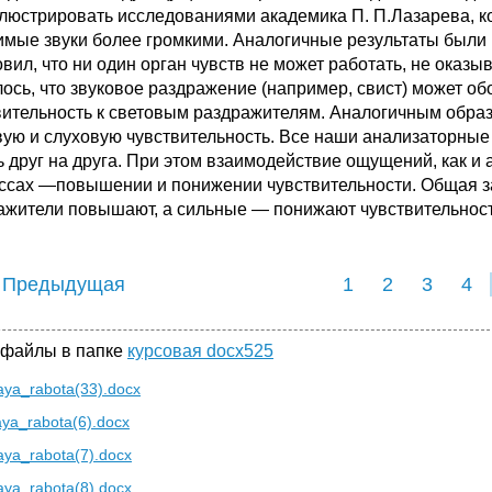
люстрировать исследованиями академика П. П.Лазарева, ко
мые звуки более громкими. Аналогичные результаты были 
овил, что ни один орган чувств не может работать, не оказ
лось, что звуковое раздражение (например, свист) может о
вительность к световым раздражителям. Аналогичным обра
­вую и слуховую чувствительность. Все наши анализаторны
ь друг на друга. При этом взаимодействие ощущений, как и
ссах —повышении и понижении чувствительности. Общая за
ажители повышают, а сильные — понижают чувствитель­ност
 Предыдущая
1
2
3
4
 файлы в папке
курсовая docx525
aya_rabota(33).docx
aya_rabota(6).docx
aya_rabota(7).docx
aya_rabota(8).docx