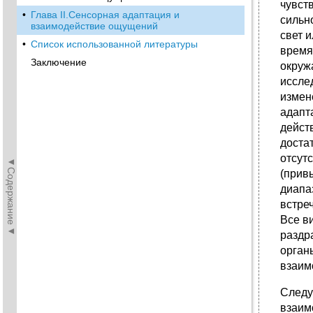
чувст
•
Глава II.Сенсорная адаптация и
сильн
взаимодействие ощущений
свет 
•
Список использованной литературы
время
Заключение
окруж
иссле
измен
адапт
дейст
доста
отсут
◄Содержание◄
(прив
диапа
встре
Все в
раздр
орган
взаим
Следу
взаим