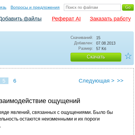
язь
Вопросы и предложения
Добавить файлы
Реферат AI
Заказать работу
Скачиваний:
15
Добавлен:
07.08.2013
Размер:
57 Кб
☆
Скачать
5
6
Следующая >
>>
 взаимодействие ощущений
 ряде явлений, связанных с ощущениями. Было бы
тельность остаются неизменными и их пороги
,