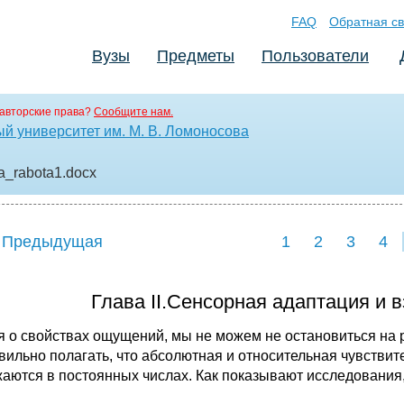
FAQ
Обратная св
Вузы
Предметы
Пользователи
авторские права?
Сообщите нам.
й университет им. М. В. Ломоносова
a_rabota1
.docx
 Предыдущая
1
2
3
4
Глава II.Сенсорная адаптация и
я о свойствах ощущений, мы не можем не остановиться на
вильно полагать, что абсолютная и от­носительная чувстви
аются в постоянных числах. Как показывают исследования