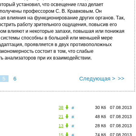
торый установил, что освещение глаз делает
по­лучены профессором С. В. Кравковым. Он
ывая влияния на функционирование других органов. Так,
бострить работу зрительного ощущения, повысив его
зом влияют и некоторые запахи, повышая или понижая
е системы способны в большей или меньшей мере
 адаптация, проявляется в двух противоположных
кономерность состоит в том, что слабые
ь анализаторов при их взаимодействии.
5
6
Следующая >
>>
38
30 Кб
07.08.2013
#
21
48 Кб
07.08.2013
#
13
28 Кб
07.08.2013
#
15
74 Кб
07.08.2013
#