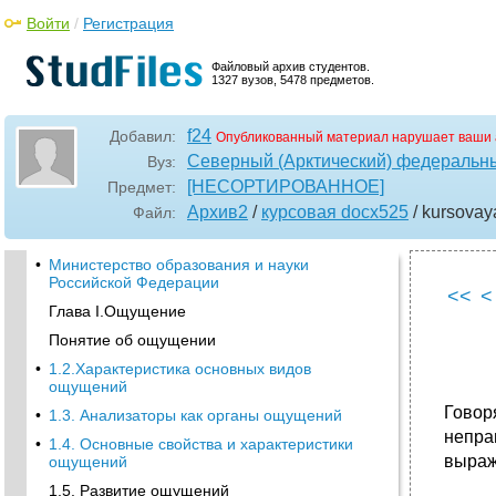
Войти
/
Регистрация
Файловый архив студентов.
1327 вузов, 5478 предметов.
f24
Добавил:
Опубликованный материал нарушает ваши 
Северный (Арктический) федеральны
Вуз:
[НЕСОРТИРОВАННОЕ]
Предмет:
Архив2
/
курсовая docx525
/ kursovay
Файл:
•
Министерство образования и науки
Российской Федерации
<<
<
Глава I.Ощущение
Понятие об ощущении
•
1.2.Характеристика основных видов
ощущений
Говор
•
1.3. Анализаторы как органы ощущений
непра
•
1.4. Основные свойства и характеристики
выраж
ощущений
1.5. Развитие ощущений