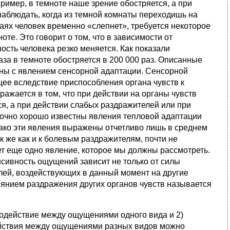
ример, в темноте наше зрение обостряется, а при
наблюдать, когда из темной комнаты переходишь на
чаях человек временно «слепнет», требуется некоторое
те. Это говорит о том, что в зависимости от
сть человека резко меняется. Как показали
лаза в темноте обостряется в 200 000 раз. Описанные
а­ны с явлением сенсорной адаптации. Сенсорной
щее вследствие приспособления органа чувств к
ажается в том, что при действии на органы чувств
я, а при действии слабых раздражителей или при
точно хорошо известны явления тепловой адаптации
ко эти явления выражены от­четливо лишь в среднем
к же как и к болевым раздражителям, почти не
ет еще одно явление, которое мы должны рассмотреть.
нсивность ощущений зависит не только от силы
елей, воздействующих в данный момент на другие
иянием раздражения других органов чувств называется
модействие между ощущениями одного вида и 2)
йствия между ощущениями разных видов можно