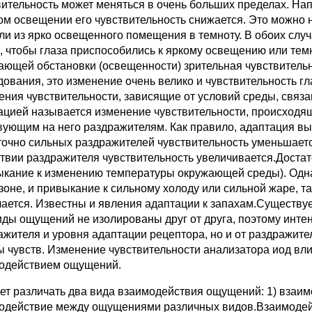
вительность может ме­няться в очень больших пределах. Нап
ом освещении его чувствительность снижается. Это можно 
или из ярко освещенного помеще­ния в темноту. В обоих слу
, чтобы глаза приспособились к яркому освещению или темно
ающей обстановки (освещенности) зрительная чувствительно
дования, это изме­нение очень велико и чувствительность г
ения чувствительности, зависящие от условий среды, связ
ацией называется измене­ние чувствительности, происходя
вующим на него раздражителям. Как правило, адаптация выр
точно сильных раздражителей чувстви­тельность уменьшаетс
ствии раздражителя чувствительность увеличивается.Доста
ыкание к из­менению температуры окружающей среды). Одна
зоне, и привыкание к сильному холоду или сильной жаре, та
чается. Известны и явления адаптации к запахам.Существу
иды ощу­щений не изолированы друг от друга, поэтому инте
ажителя и уровня адаптации рецептора, но и от раздражи­т
ы чувств. Изменение чувствительности анализатора иод вл
одействием ощущений.
ет различать два вида взаимодействия ощущений: 1) взаи
одействие между ощущениями раз­личных видов.Взаимоде