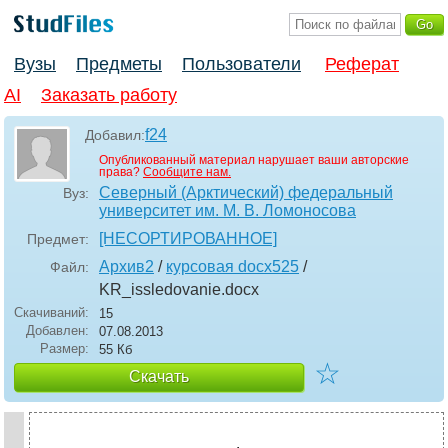
Вузы
Предметы
Пользователи
Реферат
AI
Заказать работу
f24
Добавил:
Опубликованный материал нарушает ваши авторские
права?
Сообщите нам.
Северный (Арктический) федеральный
Вуз:
университет им. М. В. Ломоносова
[НЕСОРТИРОВАННОЕ]
Предмет:
Архив2
/
курсовая docx525
/
Файл:
KR_issledovanie
.docx
Скачиваний:
15
Добавлен:
07.08.2013
Размер:
55 Кб
☆
Скачать