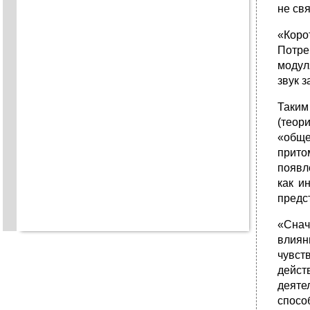
не св
«Коро
Потре
модул
звук з
Таким
(теор
«обще
прито
появл
как и
предс
«Снач
влиян
чувст
дейст
деяте
спосо