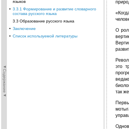
языков
приро
•
3.3.1 Формирование и развитие словарного
«Когд
состава русского языка
челов
3.3 Образование русского языка
•
Заключение
О рол
•
Список используемой литературы
верти
Верти
разви
Револ
это т
◄Содержание◄
прогр
ведаю
биолог
так же
Первы
мотыг
управ
Однов