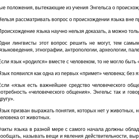
ые положения, вытекающие из учения Энгельса о происхож
Нельзя рассматривать вопрос о происхождении языка вне 
Происхождение языка научно нельзя доказать, а можно толь
Одни лингвисты этот вопрос решить не могут, тем самы
(языковедения, этнографии, антропологии, археологии, пал
Если язык «родился» вместе с человеком, то не могло быть
Язык появился как одна из первых «примет» человека; без я
Если «язык есть важнейшее средство человеческого общен
потребность «человеческого общения». Энгельс так и говор
другу».
Язык призван выражать понятия, которых нет у животных, н
человека от животных.
Факты языка в разной мере с самого начала должны обла
сообщать, называть вещи и явления действительности, выра