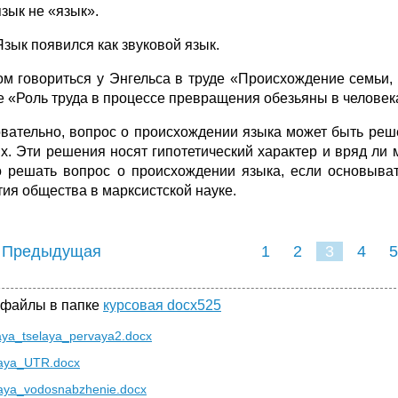
язык не «язык».
Язык появился как звуковой язык.
ом говориться у Энгельса в труде «Происхождение семьи, 
е «Роль труда в процессе превращения обезьяны в человек
вательно, вопрос о происхождении языка может быть реше
х. Эти решения носят гипотетический характер и вряд ли м
 решать вопрос о происхождении языка, если основыва
тия общества в марксистской науке.
 Предыдущая
1
2
3
4
5
 файлы в папке
курсовая docx525
aya_tselaya_pervaya2.docx
aya_UTR.docx
aya_vodosnabzhenie.docx