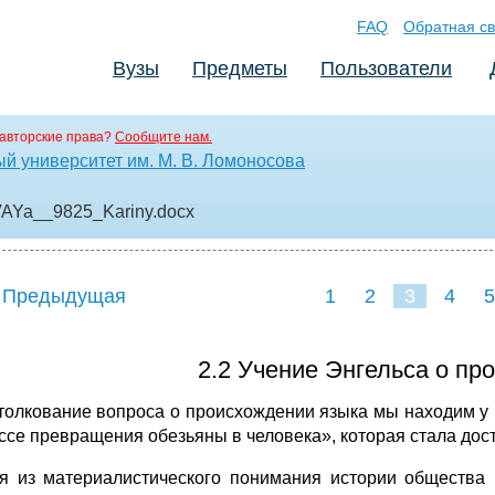
FAQ
Обратная св
Вузы
Предметы
Пользователи
авторские права?
Сообщите нам.
й университет им. М. В. Ломоносова
AYa__9825_Kariny
.docx
 Предыдущая
1
2
3
4
5
2.2 Учение Энгельса о пр
толкование вопроса о происхождении языка мы находим у Ф
ссе превращения обезьяны в человека», которая стала дос
я из материалистического понимания истории общества 