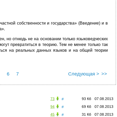
частной собственности и государства» (Введение) и в
а».
н, но отнюдь не на основании только языковедческих
огут превратиться в теорию. Тем не менее только так
ться на реальных данных языков и на общей теории
6
7
Следующая >
>>
73
93 Кб
07.08.2013
#
94
69 Кб
07.08.2013
#
45
31 Кб
07.08.2013
#