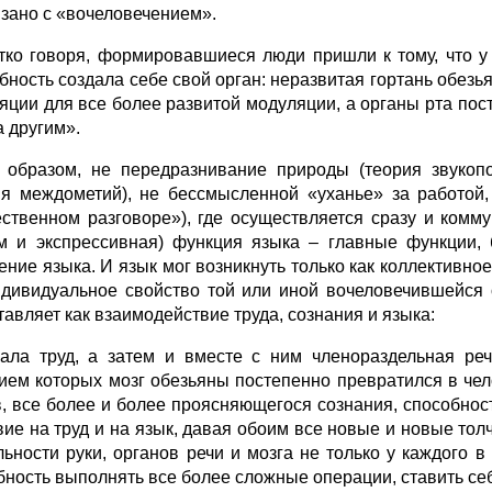
язано с «вочеловечением».
тко говоря, формировавшиеся люди пришли к тому, что у н
бность создала себе свой орган: неразвитая гортань обез
яции для все более развитой модуляции, а органы рта по
а другим».
 образом, не передразнивание природы (теория звукоп
ия междометий), не бессмысленной «уханье» за работой
ственном разговоре»), где осуществляется сразу и комму
м и экспрессивная) функция языка – главные функции, 
ение языка. И язык мог возникнуть только как коллективно
ндивидуальное свойство той или иной вочеловечившейся 
тавляет как взаимодействие труда, сознания и языка:
ала труд, а затем и вместе с ним членораздельная ре
ием которых мозг обезьяны постепенно превратился в че
в, все более и более проясняющегося сознания, способно
вие на труд и на язык, давая обоим все новые и новые то
льности руки, органов речи и мозга не только у каждого в
бность выполнять все более сложные операции, ставить себ