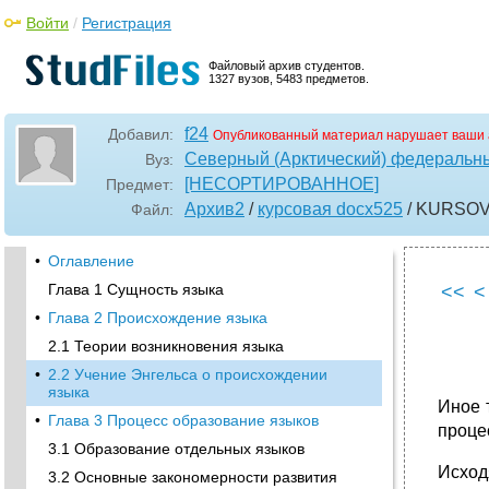
Войти
/
Регистрация
Файловый архив студентов.
1327 вузов, 5483 предметов.
f24
Добавил:
Опубликованный материал нарушает ваши 
Северный (Арктический) федеральны
Вуз:
[НЕСОРТИРОВАННОЕ]
Предмет:
Архив2
/
курсовая docx525
/ KURSOV
Файл:
•
Оглавление
Глава 1 Сущность языка
<<
<
•
Глава 2 Происхождение языка
2.1 Теории возникновения языка
•
2.2 Учение Энгельса о происхождении
языка
Иное 
•
Глава 3 Процесс образование языков
проце
3.1 Образование отдельных языков
Исход
3.2 Основные закономерности развития