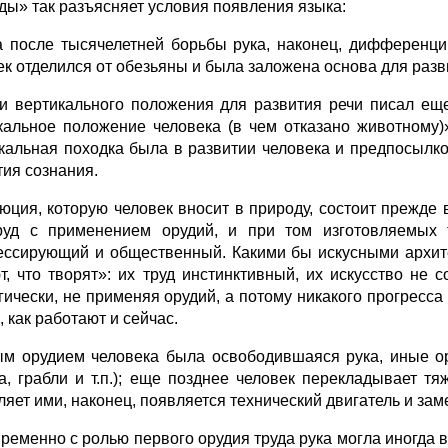
ды» так разъясняет условия появления языка:
а после тысячелетней борьбы рука, наконец, дифференци
ек отделился от обезьяны и была заложена основа для раз
и вертикального положения для развития речи писал еще
кальное положение человека (в чем отказано животному)»
кальная походка была в развитии человека и предпосылк
тия сознания.
юция, которую человек вносит в природу, состоит прежде вс
руд с применением орудий, и при том изготовляемых 
ессирующий и общественный. Какими бы искусными архите
т, что творят»: их труд инстинктивный, их искусство не 
ически, не применяя орудий, а потому никакого прогресса в
, как работают и сейчас.
м орудием человека была освободившаяся рука, иные ору
а, грабли и т.п.); еще позднее человек перекладывает т
ляет ими, наконец, появляется технический двигатель и за
ременно с ролью первого орудия труда рука могла иногда вы