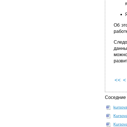
Об эт
работ
Следо
данны
можно
разви
<<
<
Соседние
kursov
Kursov
Kursov