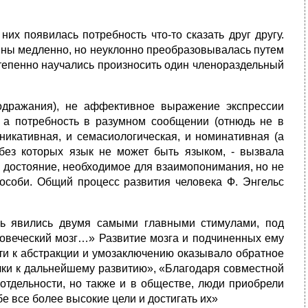
их появилась потребность что-то сказать друг другу.
ьяны медленно, но неуклонно преобразовывалась путем
степенно научались произносить один членораздельный
одражания), не аффективное выражение экспрессии
, а потребность в разумном сообщении (отнюдь не в
никативная, и семасиологическая, и номинативная (а
без которых язык не может быть языком, - вызвала
е достояние, необходимое для взаимопонимания, но не
особи. Общий процесс развития человека Ф. Энгельс
чь явились двумя самыми главными стимулами, под
ловеческий мозг…» Развитие мозга и подчиненных ему
сти к абстракции и умозаключению оказывало обратное
лчки к дальнейшему развитию», «Благодаря совместной
 отдельности, но также и в обществе, люди приобрели
е все более высокие цели и достигать их»