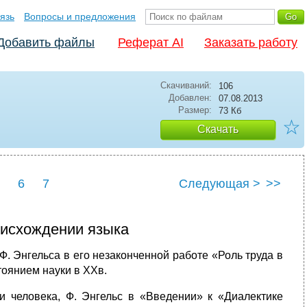
язь
Вопросы и предложения
Добавить файлы
Реферат AI
Заказать работу
Скачиваний:
106
Добавлен:
07.08.2013
Размер:
73 Кб
☆
Скачать
6
7
Следующая >
>>
оисхождении языка
. Энгельса в его незаконченной работе «Роль труда в
тоянием науки в XXв.
и человека, Ф. Энгельс в «Введении» к «Диалектике