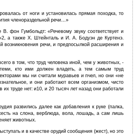
ровалась от ноги и установилась прямая походка, то
вития членораздельной речи…»
 В. фон Гумбольдт: «Речевому звуку соответствует и
2, а также Х. Штейнталь и И. А. Бодуэн де Куртенэ.
ой возникновения речи, и предпосылкой расширения и
его в том, что труд человека иной, чем у животных, -
теми, кто ими должен владеть, а тем самым труд
кторами мы ни считали муравьев и пчел, но они «не
сознательное, и они работают всем организмом, чисто
 их труде нет: и10, и 20 тысяч лет назад они работали
дия развились далее как добавления к руке (палка,
яжесть на слона, верблюда, вола, лошадь, а сам лишь
меняет животных.
ступать и в качестве орудий сообщения (жест), но это