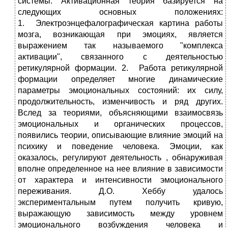
системы. Активационная теория базируется на
следующих основных положениях:
1. Электроэнцефалографическая картина работы
мозга, возникающая при эмоциях, является
выражением так называемого "комплекса
активации", связанного с деятельностью
ретикулярной формации. 2. Работа ретикулярной
формации определяет многие динамические
параметры эмоциональных состояний: их силу,
продолжительность, изменчивость и ряд других.
Вслед за теориями, объясняющими взаимосвязь
эмоциональных и органических процессов,
появились теории, описывающие влияние эмоций на
психику и поведение человека. Эмоции, как
оказалось, регулируют деятельность , обнаруживая
вполне определенное на нее влияние в зависимости
от характера и интенсивности эмоционального
переживания. Д.О. Хеббу удалось
экспериментальным путем получить кривую,
выражающую зависимость между уровнем
эмоционального возбуждения человека и