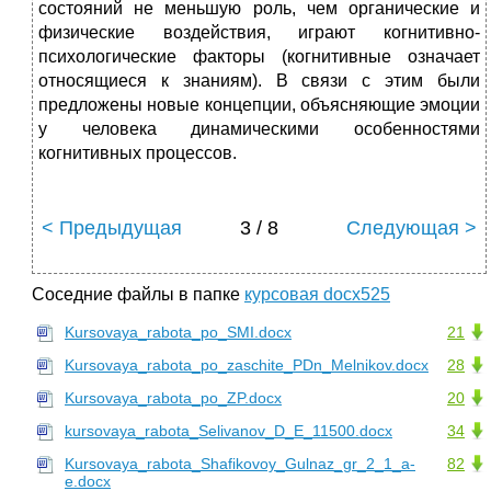
состояний не меньшую роль, чем органические и
физические воздействия, играют когнитивно-
психологические факторы (когнитивные означает
относящиеся к знаниям). В связи с этим были
предложены новые концепции, объясняющие эмоции
у человека динамическими особенностями
когнитивных процессов.
< Предыдущая
3 / 8
Следующая >
Соседние файлы в папке
курсовая docx525
Kursovaya_rabota_po_SMI.docx
21
Kursovaya_rabota_po_zaschite_PDn_Melnikov.docx
28
Kursovaya_rabota_po_ZP.docx
20
kursovaya_rabota_Selivanov_D_E_11500.docx
34
Kursovaya_rabota_Shafikovoy_Gulnaz_gr_2_1_a-
82
e.docx