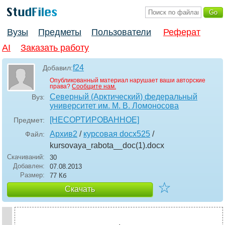
Вузы
Предметы
Пользователи
Реферат
AI
Заказать работу
f24
Добавил:
Опубликованный материал нарушает ваши авторские
права?
Сообщите нам.
Северный (Арктический) федеральный
Вуз:
университет им. М. В. Ломоносова
[НЕСОРТИРОВАННОЕ]
Предмет:
Архив2
/
курсовая docx525
/
Файл:
kursovaya_rabota__doc(1)
.docx
Скачиваний:
30
Добавлен:
07.08.2013
Размер:
77 Кб
☆
Скачать