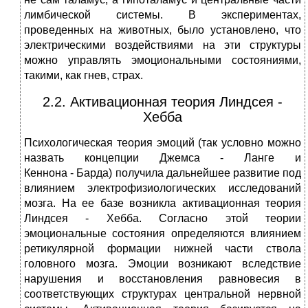
лимбической системы. В экспериментах,
проведенных на животных, было установлено, что
электрическими воздействиями на эти структуры
можно управлять эмоциональными состояниями,
такими, как гнев, страх.
2.2. Активационная теория Линдсея -
Хебба
Психологическая теория эмоций (так условно можно
назвать концепции Джемса - Ланге и
Кеннона - Барда) получила дальнейшее развитие под
влиянием электрофизиологических исследований
мозга. На ее базе возникла активационная теория
Линдсея - Хебба. Согласно этой теории
эмоциональные состояния определяются влиянием
ретикулярной формации нижней части ствола
головного мозга. Эмоции возникают вследствие
нарушения и восстановления равновесия в
соответствующих структурах центральной нервной