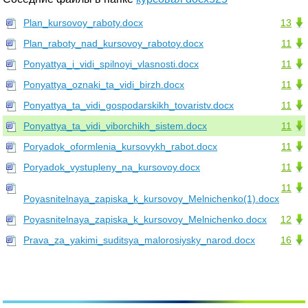
Plan_kursovoy_raboty.docx
13
Plan_raboty_nad_kursovoy_rabotoy.docx
11
Ponyattya_i_vidi_spilnoyi_vlasnosti.docx
11
Ponyattya_oznaki_ta_vidi_birzh.docx
11
Ponyattya_ta_vidi_gospodarskikh_tovaristv.docx
11
Ponyattya_ta_vidi_viborchikh_sistem.docx
11
Poryadok_oformlenia_kursovykh_rabot.docx
11
Poryadok_vystupleny_na_kursovoy.docx
11
11
Poyasnitelnaya_zapiska_k_kursovoy_Melnichenko(1).docx
Poyasnitelnaya_zapiska_k_kursovoy_Melnichenko.docx
12
Prava_za_yakimi_suditsya_malorosiysky_narod.docx
16