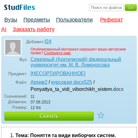
Вузы
Предметы
Пользователи
Реферат
AI
Заказать работу
f24
Добавил:
Опубликованный материал нарушает ваши авторские
права?
Сообщите нам.
Северный (Арктический) федеральный
Вуз:
университет им. М. В. Ломоносова
[НЕСОРТИРОВАННОЕ]
Предмет:
Архив2
/
курсовая docx525
/
Файл:
Ponyattya_ta_vidi_viborchikh_sistem
.docx
Скачиваний:
11
Добавлен:
07.08.2013
Размер:
12 Кб
☆
Скачать
Тема: Поняття та види виборчих систем.