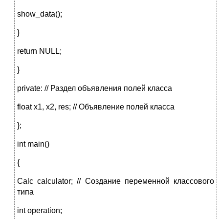
show_data();
}
return NULL;
}
private: // Раздел объявления полей класса
float x1, x2, res; // Объявление полей класса
};
int main()
{
Calc calculator; // Создание переменной классового
типа
int operation;