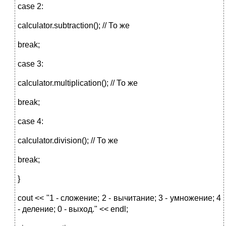
case 2:
calculator.subtraction(); // То же
break;
case 3:
calculator.multiplication(); // То же
break;
case 4:
calculator.division(); // То же
break;
}
cout << "1 - сложение; 2 - вычитание; 3 - умножение; 4
- деление; 0 - выход." << endl;