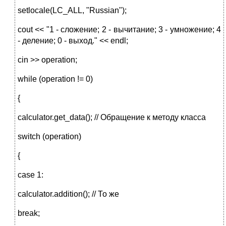
setlocale(LC_ALL, "Russian");
cout << "1 - сложение; 2 - вычитание; 3 - умножение; 4
- деление; 0 - выход." << endl;
cin >> operation;
while (operation != 0)
{
calculator.get_data(); // Обращение к методу класса
switch (operation)
{
case 1:
calculator.addition(); // То же
break;