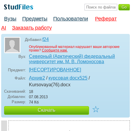
Вузы
Предметы
Пользователи
Реферат
AI
Заказать работу
f24
Добавил:
Опубликованный материал нарушает ваши авторские
права?
Сообщите нам.
Северный (Арктический) федеральный
Вуз:
университет им. М. В. Ломоносова
[НЕСОРТИРОВАННОЕ]
Предмет:
Архив2
/
курсовая docx525
/
Файл:
Kursovaya(76)
.docx
Скачиваний:
18
Добавлен:
07.08.2013
Размер:
74 Кб
☆
Скачать