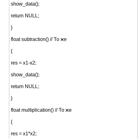
show_data();
return NULL;
}
float subtraction() // То же
{
res = x1-x2;
show_data();
return NULL;
}
float multiplication() // То же
{
res = x1*x2;