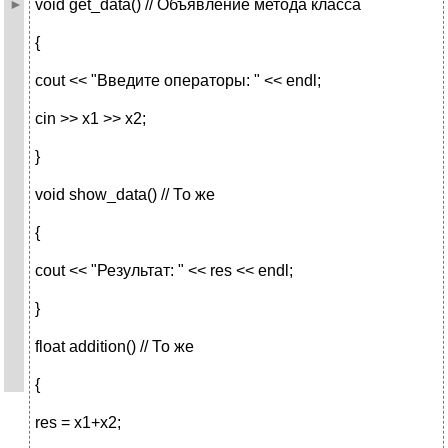
void get_data() // Объявление метода класса
{
cout << "Введите операторы: " << endl;
cin >> x1 >> x2;
}
void show_data() // То же
{
cout << "Результат: " << res << endl;
}
float addition() // То же
{
res = x1+x2;