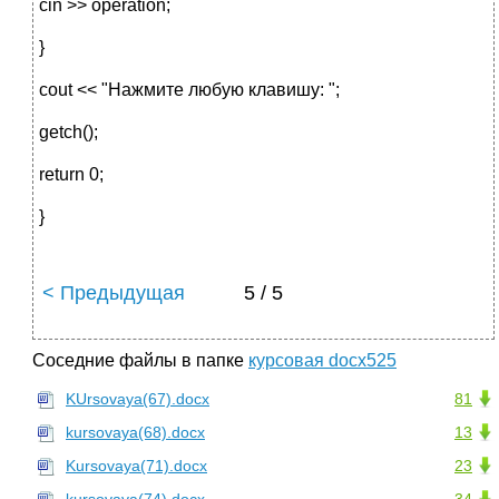
cin >> operation;
}
cout << "Нажмите любую клавишу: ";
getch();
return 0;
}
< Предыдущая
5 / 5
Соседние файлы в папке
курсовая docx525
KUrsovaya(67).docx
81
kursovaya(68).docx
13
Kursovaya(71).docx
23