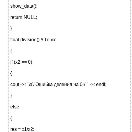
show_data();
return NULL;
}
float division() // То же
{
if (x2 == 0)
{
cout << "\a\"Ошибка деления на 0!\"" << endl;
}
else
{
res = x1/x2;