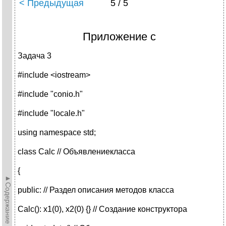
< Предыдущая
5 / 5
Приложение c
Задача 3
#include <iostream>
#include "conio.h"
#include "locale.h"
using namespace std;
class Calc // Объявлениекласса
{
►Содержание►
public: // Раздел описания методов класса
Calc(): x1(0), x2(0) {} // Создание конструктора